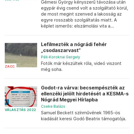
Gémesi György kényszerű távozása után
egypár évig csend volt a szolgáltató körül,
de most megint szenved a lakosság az
egyre rosszabb szolgáltatás miatt. A
képlet ismerős: elszámolási vita a...
Lefilmezték a nógrádi fehér
„csodaszarvast”
Péli-Koroknai Gergely
Fotók már készültek róla, videó viszont
ZACC
még soha.
Godot-ra várva: becsempészték az
ellenzéki jelölt hirdetését a KESMA-s
Nógrád Megyei Hírlapba
Cseke Balázs
VÁLASZTÁS 2022
Samuel Beckett színművének 1965-ös
kiadását keresi Godó Beatrix támogatója.