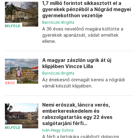
1,7 millió forintot sikkasztott el a
gyerekek pénzéből a Nógrád megyei
gyermekotthon vezetője
Barnóczki Brigitta
BELFÖLD
A 36 éves nevelőnő magára költötte a
gyerekek apanázsát, vádat emeltek
ellene.
A magyar zászlón ugrik át új
klipjében Vincze Lilla
Barnóczki Brigitta
Az énekesnő önmagát keresi a nógrádi
ZACC
várnál készült klipjében.
Nemi erőszak, láncra verés,
emberkereskedelem és
rabszolgatartás egy 22 éves
salgótarjáni férfi...
BELFÖLD
Iván-Nagy Szilvia
A férfi a birtokára csábított dolgozni