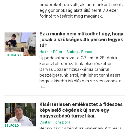
embereket, de volt, aki nem önként ment:
egy gondnokság alatt álló férfit 70 ezer
forintért vásárolt meg magának.
Ez a munka nem működhet úgy, hogy
„csak a szükséges 45 percen legyek
túl”
Holtzer Péter
–
Stubnya Bence
PODCAST
Új podcastsorozat a G7-en! A 28. órára
keresztelt sorozatunk első részében
Darvas József fizika-kémia tanárral
beszélgettünk arról, mit lehet tenni azért,
hogy a kisebb iskolákban se vesszenek el
a...
Kísértetiesen emlékeztet a fideszes
képviselő cégének új neve egy
nagyszabású turisztikai...
Csatári Flóra Dóra
BELFÖLD
Becsó Zsolt szerint az Enjoypark Kft. és a