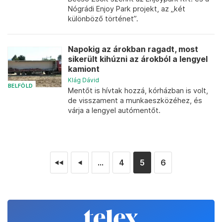
Nógrádi Enjoy Park projekt, az „két
különböző történet”.
Napokig az árokban ragadt, most
sikerült kihúzni az árokból a lengyel
kamiont
Klág Dávid
BELFÖLD
Mentőt is hívtak hozzá, kórházban is volt,
de visszament a munkaeszközéhez, és
várja a lengyel autómentőt.
...
4
5
6
◄◄
◄