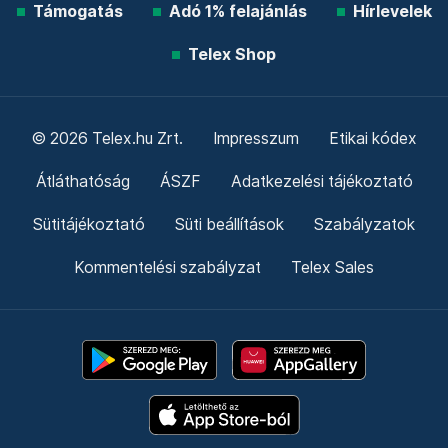
Támogatás
Adó 1% felajánlás
Hírlevelek
Telex Shop
© 2026 Telex.hu Zrt.
Impresszum
Etikai kódex
Átláthatóság
ÁSZF
Adatkezelési tájékoztató
Sütitájékoztató
Süti beállítások
Szabályzatok
Kommentelési szabályzat
Telex Sales