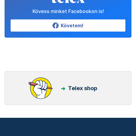
Kövess minket Facebookon is!
Követem!
Telex shop