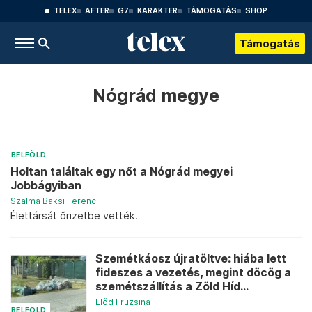
TELEX
AFTER
G7
KARAKTER
TÁMOGATÁS
SHOP
Támogatás
Nógrád megye
BELFÖLD
Holtan találtak egy nőt a Nógrád megyei
Jobbágyiban
Szalma Baksi Ferenc
Élettársát őrizetbe vették.
Szemétkáosz újratöltve: hiába lett
fideszes a vezetés, megint döcög a
szemétszállítás a Zöld Híd...
Előd Fruzsina
BELFÖLD