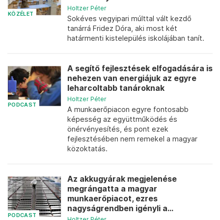
Holtzer Péter
KÖZÉLET
Sokéves vegyipari múlttal vált kezdő
tanárrá Fridez Dóra, aki most két
határmenti kistelepülés iskolájában tanít.
A segítő fejlesztések elfogadására is
nehezen van energiájuk az egyre
leharcoltabb tanároknak
Holtzer Péter
PODCAST
A munkaerőpiacon egyre fontosabb
képesség az együttműködés és
önérvényesítés, és pont ezek
fejlesztésében nem remekel a magyar
közoktatás.
Az akkugyárak megjelenése
megrángatta a magyar
munkaerőpiacot, ezres
nagyságrendben igényli a...
PODCAST
Holtzer Péter