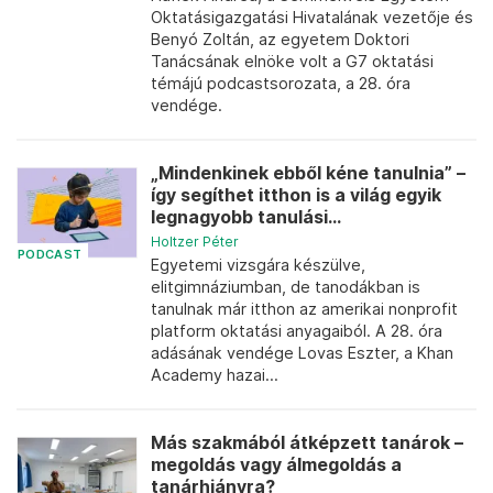
Oktatásigazgatási Hivatalának vezetője és
Benyó Zoltán, az egyetem Doktori
Tanácsának elnöke volt a G7 oktatási
témájú podcastsorozata, a 28. óra
vendége.
„Mindenkinek ebből kéne tanulnia” –
így segíthet itthon is a világ egyik
legnagyobb tanulási...
Holtzer Péter
PODCAST
Egyetemi vizsgára készülve,
elitgimnáziumban, de tanodákban is
tanulnak már itthon az amerikai nonprofit
platform oktatási anyagaiból. A 28. óra
adásának vendége Lovas Eszter, a Khan
Academy hazai...
Más szakmából átképzett tanárok –
megoldás vagy álmegoldás a
tanárhiányra?