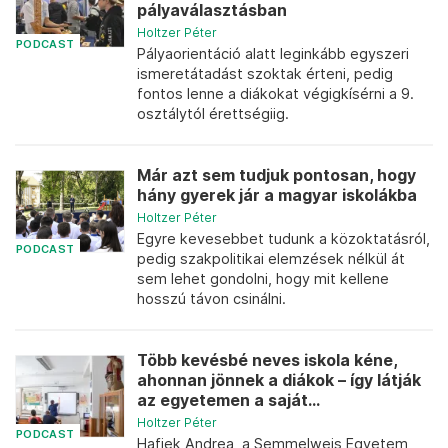
pályaválasztásban
Holtzer Péter
PODCAST
Pályaorientáció alatt leginkább egyszeri
ismeretátadást szoktak érteni, pedig
fontos lenne a diákokat végigkísérni a 9.
osztálytól érettségiig.
Már azt sem tudjuk pontosan, hogy
hány gyerek jár a magyar iskolákba
Holtzer Péter
Egyre kevesebbet tudunk a közoktatásról,
PODCAST
pedig szakpolitikai elemzések nélkül át
sem lehet gondolni, hogy mit kellene
hosszú távon csinálni.
Több kevésbé neves iskola kéne,
ahonnan jönnek a diákok – így látják
az egyetemen a saját...
Holtzer Péter
PODCAST
Hafiek Andrea, a Semmelweis Egyetem