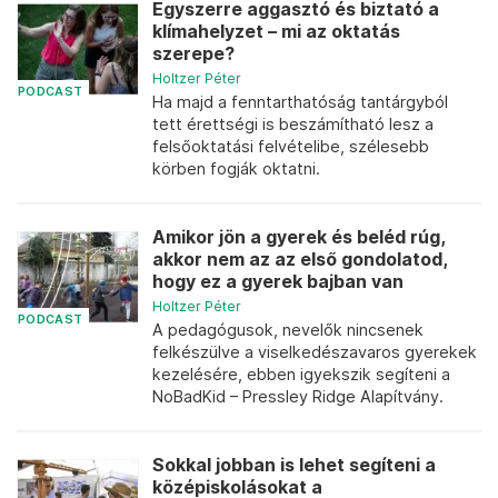
Egyszerre aggasztó és biztató a
klímahelyzet – mi az oktatás
szerepe?
Holtzer Péter
PODCAST
Ha majd a fenntarthatóság tantárgyból
tett érettségi is beszámítható lesz a
felsőoktatási felvételibe, szélesebb
körben fogják oktatni.
Amikor jön a gyerek és beléd rúg,
akkor nem az az első gondolatod,
hogy ez a gyerek bajban van
Holtzer Péter
PODCAST
A pedagógusok, nevelők nincsenek
felkészülve a viselkedészavaros gyerekek
kezelésére, ebben igyekszik segíteni a
NoBadKid – Pressley Ridge Alapítvány.
Sokkal jobban is lehet segíteni a
középiskolásokat a