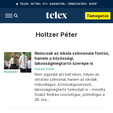
TELEX
AFTER
G7
KARAKTER
TÁMOGATÁS
SHOP
Támogatás
Holtzer Péter
Nemcsak az iskola színvonala fontos,
hanem a közösségi,
lakosságmegtartó szerepe is
Holtzer Péter
PODCAST
Nem egyedül azt kell nézni, milyen az
oktatási színvonal, hanem az iskolák
másodlagos, közösségszervező,
lakosságmegtartó funkcióját is – mondta
Szabó Andrea szociológus, politológus a
28. óra...