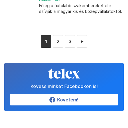
Főleg a fiatalabb szakembereket el is
szívják a magyar kis és középvállalatoktól.
1
2
3
►
Kövess minket Facebookon is!
Követem!