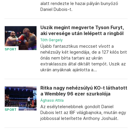
alatt rendezte le hazai pályán bunyózó
Daniel Dubois-t.
Uszik megint megverte Tyson Furyt,
aki veresége után lelépett a ringből
Tóth Gergely
Újabb fantasztikus meccset vívott a
SPORT
nehézsúly két legendája, de a 127 kilós brit
óriás nem bírta tartani az ukrán
extraklasszis által diktált tempót. Uszik az
ukrán anyáknak ajánlotta a...
Ritka nagy nehézsúlyú KO-t láthatott
a Wembley 96 ezer szurkolója
Ághassi Attila
Az esélytelenebbnek gondolt Daniel
SPORT
Dubois lett az IBF világbajnoka, miután egy
jobbossal leterítette Anthony Joshuát.