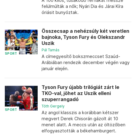
A 100 kilós, tusakodó férfiakat messze
felülmúlták a nők; Nyári Dia és Járai Kíra
óriásit bunyóztak.
Összecsap a nehézsúly két veretlen
bajnoka, Tyson Fury és Olekszandr
Uszik
Pál Tamás
SPORT
A címegyesítő bokszmeccset Szaúd-
Arábiában rendezik december végén vagy
január elején.
Tyson Fury újabb trilógiát zárt le
TKO-val, jöhet az Uszik elleni
szuperrangadó
Tóth Gergely
SPORT
Az angol klasszis a korábban kétszer
megvert Derek Chisorán gázolt át 10
menet alatt. A meccs után az öltözőben
elfogyasztották a békehamburgert.