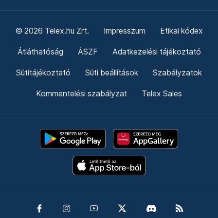
© 2026 Telex.hu Zrt.
Impresszum
Etikai kódex
Átláthatóság
ÁSZF
Adatkezelési tájékoztató
Sütitájékoztató
Süti beállítások
Szabályzatok
Kommentelési szabályzat
Telex Sales