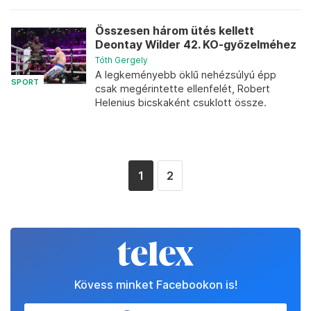
Összesen három ütés kellett
Deontay Wilder 42. KO-győzelméhez
Tóth Gergely
A legkeményebb öklű nehézsúlyú épp
SPORT
csak megérintette ellenfelét, Robert
Helenius bicskaként csuklott össze.
1
2
Kövess minket Facebookon is!