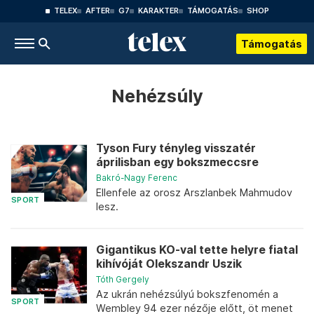
TELEX
AFTER
G7
KARAKTER
TÁMOGATÁS
SHOP
Támogatás
Nehézsúly
Tyson Fury tényleg visszatér
áprilisban egy bokszmeccsre
Bakró-Nagy Ferenc
Ellenfele az orosz Arszlanbek Mahmudov
SPORT
lesz.
Gigantikus KO-val tette helyre fiatal
kihívóját Olekszandr Uszik
Tóth Gergely
Az ukrán nehézsúlyú bokszfenomén a
SPORT
Wembley 94 ezer nézője előtt, öt menet