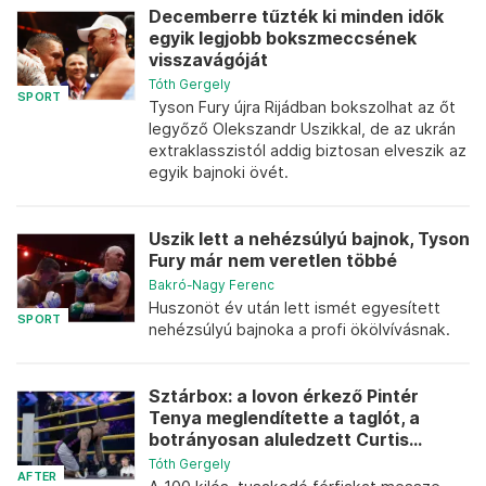
Decemberre tűzték ki minden idők
egyik legjobb bokszmeccsének
visszavágóját
Tóth Gergely
SPORT
Tyson Fury újra Rijádban bokszolhat az őt
legyőző Olekszandr Uszikkal, de az ukrán
extraklasszistól addig biztosan elveszik az
egyik bajnoki övét.
Uszik lett a nehézsúlyú bajnok, Tyson
Fury már nem veretlen többé
Bakró-Nagy Ferenc
Huszonöt év után lett ismét egyesített
SPORT
nehézsúlyú bajnoka a profi ökölvívásnak.
Sztárbox: a lovon érkező Pintér
Tenya meglendítette a taglót, a
botrányosan aluledzett Curtis...
Tóth Gergely
AFTER