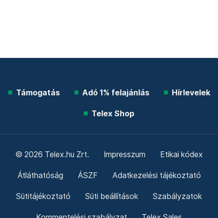
Támogatás
Adó 1% felajánlás
Hírlevelek
Telex Shop
© 2026 Telex.hu Zrt.
Impresszum
Etikai kódex
Átláthatóság
ÁSZF
Adatkezelési tájékoztató
Sütitájékoztató
Süti beállítások
Szabályzatok
Kommentelési szabályzat
Telex Sales