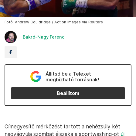
Fotó: Andrew Couldridge / Action Images via Reuters
Bakró-Nagy Ferenc
Állítsd be a Telexet
megbízható forrásnak!
Beállítom
Címegyesítő mérkőzést tartott a nehézsúly két
nagyágyúja szombat éjszaka a sportwashing-ot
új