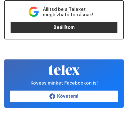
Állítsd be a Telexet
megbízható forrásnak!
Beállítom
Kövess minket Facebookon is!
Követem!