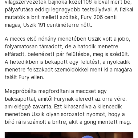
világszervezetek bajnoka közel 106 kilóval mért be,
pályafutása eddigi legnagyobb testsúlyával. A fizikai
mutatók a brit mellett szóltak, Fury 206 centi
magas, Uszik 191 centiméterre nőtt.
A meccs első néhány menetében Uszik volt a jobb,
folyamatosan támadott, de a hatodik menetre
elfáradt, belenézett pár felütésbe, meg is szédült.
A hetedikben is bekapott egy felütést, a nyolcadik
menetre felszakadt szemöldökkel ment ki a magára
talált Fury ellen.
Megpróbálta megfordítani a meccset egy
balcsapottal, amitől Furynak eleredt az orra vére,
ami eléggé zavarta. Ezt kihasználva a kilencedik
menetben Uszik olyan sorozatot nyomot, hogy a
bíró rá is számolt a britre, akit a gong mentett meg.