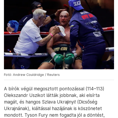
Fotó: Andrew Couldridge / Reuters
A bírók végül megosztott pontozással (114–113)
Olekszandr Uszikot látták jobbnak, aki elsírta
magát, és hangos Szlava Ukrajinyi! (Dicsőség
Ukrajnának), kiáltással hazájának is köszönetet
mondott. Tyson Fury nem fogadta jól a döntést,