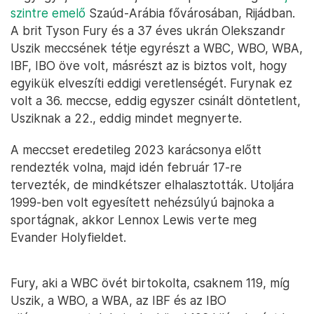
szintre emelő
Szaúd-Arábia fővárosában, Rijádban.
A brit Tyson Fury és a 37 éves ukrán Olekszandr
Uszik meccsének tétje egyrészt a WBC, WBO, WBA,
IBF, IBO öve volt, másrészt az is biztos volt, hogy
egyikük elveszíti eddigi veretlenségét. Furynak ez
volt a 36. meccse, eddig egyszer csinált döntetlent,
Usziknak a 22., eddig mindet megnyerte.
A meccset eredetileg 2023 karácsonya előtt
rendezték volna, majd idén február 17-re
tervezték, de mindkétszer elhalasztották. Utoljára
1999-ben volt egyesített nehézsúlyú bajnoka a
sportágnak, akkor Lennox Lewis verte meg
Evander Holyfieldet.
Fury, aki a WBC övét birtokolta, csaknem 119, míg
Uszik, a WBO, a WBA, az IBF és az IBO