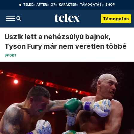
TELEX
AFTER
G7
KARAKTER
TÁMOGATÁS
SHOP
Támogatás
Uszik lett a nehézsúlyú bajnok,
Tyson Fury már nem veretlen többé
SPORT