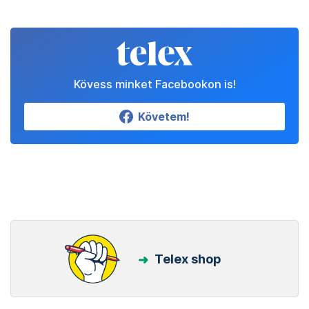
Kövess minket Facebookon is!
Követem!
Telex shop