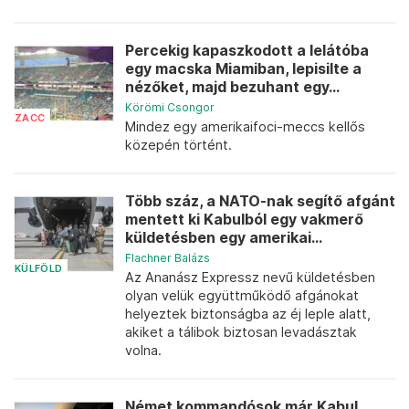
Percekig kapaszkodott a lelátóba
egy macska Miamiban, lepisilte a
nézőket, majd bezuhant egy...
Körömi Csongor
ZACC
Mindez egy amerikaifoci-meccs kellős
közepén történt.
Több száz, a NATO-nak segítő afgánt
mentett ki Kabulból egy vakmerő
küldetésben egy amerikai...
Flachner Balázs
KÜLFÖLD
Az Ananász Expressz nevű küldetésben
olyan velük együttműködő afgánokat
helyeztek biztonságba az éj leple alatt,
akiket a tálibok biztosan levadásztak
volna.
Német kommandósok már Kabul