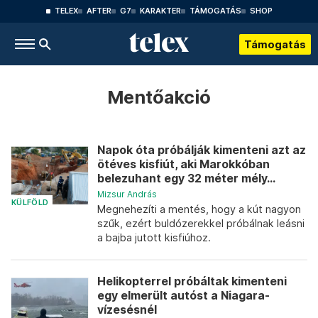
TELEX
AFTER
G7
KARAKTER
TÁMOGATÁS
SHOP
Támogatás
Mentőakció
Napok óta próbálják kimenteni azt az
ötéves kisfiút, aki Marokkóban
belezuhant egy 32 méter mély...
Mizsur András
KÜLFÖLD
Megnehezíti a mentés, hogy a kút nagyon
szűk, ezért buldózerekkel próbálnak leásni
a bajba jutott kisfiúhoz.
Helikopterrel próbáltak kimenteni
egy elmerült autóst a Niagara-
vízesésnél