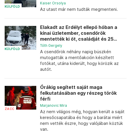
Kaiser Orsolya
KÜLFÖLD
Az utast már nem tudták megmenteni.
Elakadt az Erdélyt ellepő hóban a
kínai üzletember, csendőrök
mentették ki őt, családját és 25...
Tóth Gergely
KÜLFÖLD
A csendőrök néhány napig büszkén
mutogatták a mentőakción készített
fotókat, utána kiderült, hogy körözik az
autót.
Órákig segített saját maga
felkutatásában egy részeg török
férfi
Marjanovic Mira
ZACC
Az nem világos még, hogyan került a saját
keresőcsapatába és hogy a barátai miért
nem vették észre, hogy valójában köztük
van.