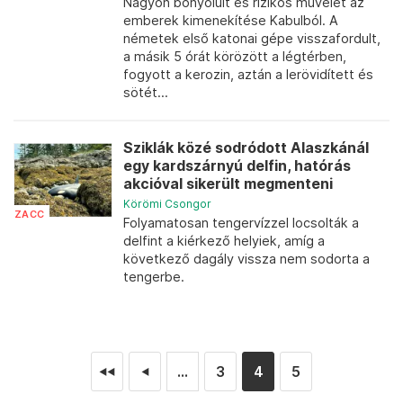
Nagyon bonyolult és rizikós művelet az
emberek kimenekítése Kabulból. A
németek első katonai gépe visszafordult,
a másik 5 órát körözött a légtérben,
fogyott a kerozin, aztán a lerövidített és
sötét...
Sziklák közé sodródott Alaszkánál
egy kardszárnyú delfin, hatórás
akcióval sikerült megmenteni
Körömi Csongor
ZACC
Folyamatosan tengervízzel locsolták a
delfint a kiérkező helyiek, amíg a
következő dagály vissza nem sodorta a
tengerbe.
...
3
4
5
◄◄
◄