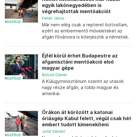
egyik lakónegyedében is
végrehajtottak mentőakciót
Fehér János
KÜLFÖLD
Már nem elég csak a repteret biztosítani,
ezért az embermentő műveleteket az
afgán fővárosra is kiterjesztik a németek.
Éjfél körül érhet Budapestre az
afganisztáni mentőakció első
magyar gépe
Bolcsó Dániel
KÜLFÖLD
A Külügyminisztérium szerint az utasok
nagy része afgán, a többi magyar és
amerikai.
Órákon át körözött a katonai
óriásgép Kabul felett, végül csak hét
embert tudott kimenekíteni
Joób Sándor
KÜLFÖLD