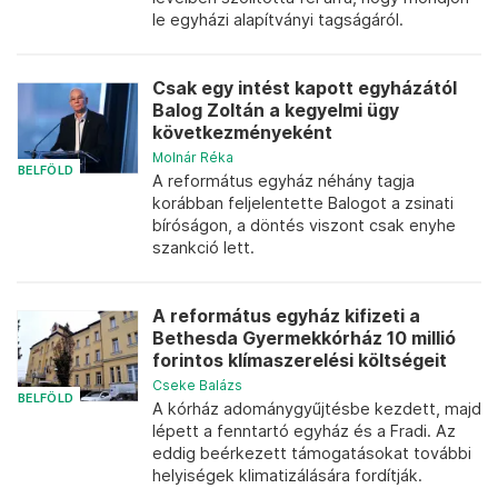
le egyházi alapítványi tagságáról.
Csak egy intést kapott egyházától
Balog Zoltán a kegyelmi ügy
következményeként
Molnár Réka
BELFÖLD
A református egyház néhány tagja
korábban feljelentette Balogot a zsinati
bíróságon, a döntés viszont csak enyhe
szankció lett.
A református egyház kifizeti a
Bethesda Gyermekkórház 10 millió
forintos klímaszerelési költségeit
Cseke Balázs
BELFÖLD
A kórház adománygyűjtésbe kezdett, majd
lépett a fenntartó egyház és a Fradi. Az
eddig beérkezett támogatásokat további
helyiségek klimatizálására fordítják.