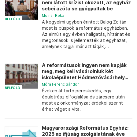
nem látott krízist okozott, az egyház
sebei azóta se gyógyultak be
Molnár Réka
BELFÖLD
A kegyelmi ügyben érintett Balog Zoltán
most is püspök a református egyházban.
Az elmúlt egy évben hallgatás, hírzárlat és
megtorlások is jellemezték az egyházat,
amelynek tagjai már azt látják,...
A reformátusok ingyen nem kapják
meg, meg kell vásárolniuk két
iskolaépületet Hódmezővásárhely...
Móra Ferenc Sándor
BELFÖLD
Éveken át tartó pereskedés, egy
épületrész elfoglalása és zárcsere után
most az önkormányzat érdekei szerint
érhet véget a vita.
Magyarországi Református Egyház:
2025 az ifjúság szolgálatának éve