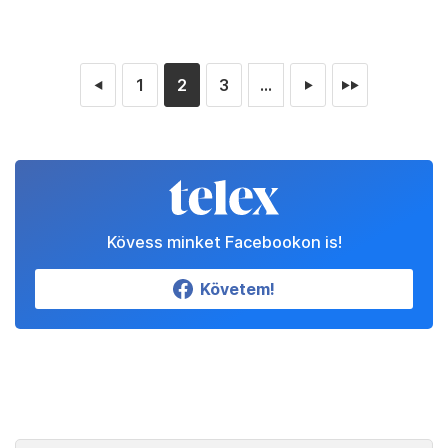
1
2
3
...
◄
►
►►
Kövess minket Facebookon is!
Követem!