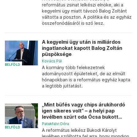
református zsinat lelkészi elnöke, aki a
kegyelmi ügy miatt távozó Balog Zoltánt
váltotta a poszton. A politika és az egyház
összefonódásáról is szó lesz.
A kegyelmi ügy után is milliárdos
ingatlanokat kapott Balog Zoltán
püspöksége
Kovács Pál
BELFÖLD
A kormány több felekezetnek
adományozott épületeket, de az elmúlt
hónapokban is a református egyház kapta
a legtöbb juttatást.
„Mint büfés vagy chips árukihordó
igen sikeres volt” – a helyi pap
levélben szúrt oda Ócsa bukott...
Patakfalvi Dóra
BELFÖLD
A református lelkész Bukodi Károlyt
levélben szólította fel arra, hogy mondjon