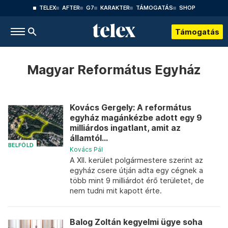
TELEX
AFTER
G7
KARAKTER
TÁMOGATÁS
SHOP
Támogatás
Magyar Református Egyház
Kovács Gergely: A református
egyház magánkézbe adott egy 9
milliárdos ingatlant, amit az
államtól...
BELFÖLD
Kovács Pál
A XII. kerület polgármestere szerint az
egyház csere útján adta egy cégnek a
több mint 9 milliárdot érő területet, de
nem tudni mit kapott érte.
Balog Zoltán kegyelmi ügye soha