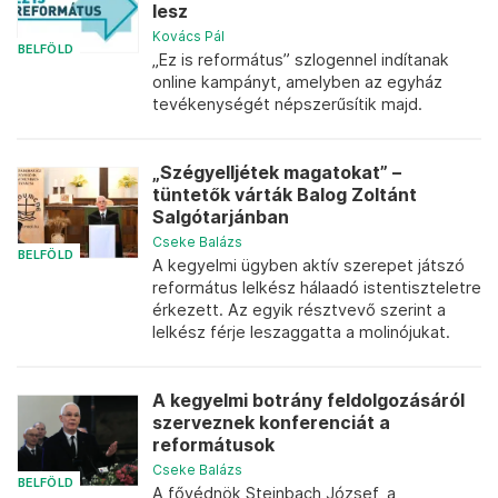
lesz
Kovács Pál
BELFÖLD
„Ez is református” szlogennel indítanak
online kampányt, amelyben az egyház
tevékenységét népszerűsítik majd.
„Szégyelljétek magatokat” –
tüntetők várták Balog Zoltánt
Salgótarjánban
Cseke Balázs
BELFÖLD
A kegyelmi ügyben aktív szerepet játszó
református lelkész hálaadó istentiszteletre
érkezett. Az egyik résztvevő szerint a
lelkész férje leszaggatta a molinójukat.
A kegyelmi botrány feldolgozásáról
szerveznek konferenciát a
reformátusok
Cseke Balázs
BELFÖLD
A fővédnök Steinbach József, a