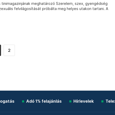
s tinimagazinjának meghatározó Szerelem, szex, gyengédség
exuális felvilágosítását próbálta meg helyes utakon tartani. A
2
ogatás
Adó 1% felajánlás
Hírlevelek
Tele