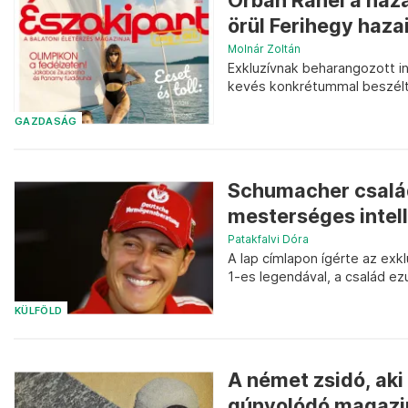
Orbán Ráhel a haza
örül Ferihegy haza
Molnár Zoltán
Exkluzívnak beharangozott in
kevés konkrétummal beszélt 
GAZDASÁG
Schumacher család
mesterséges intell
Patakfalvi Dóra
A lap címlapon ígérte az exk
1-es legendával, a család ezu
KÜLFÖLD
A német zsidó, aki
gúnyolódó magazin