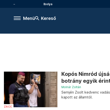
Ibolya
Menü
Kereső
Kopós Nimród újsá
botrány egyik érin
Molnár Zoltán
Semjén Zsolt kedvenc vadásza
kapott az államtól.
ZACC