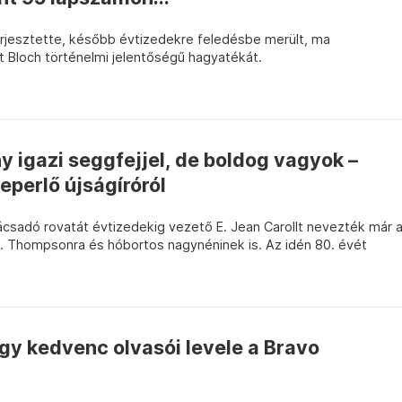
 terjesztette, később évtizedekre feledésbe merült, ma
rt Bloch történelmi jelentőségű hagyatékát.
 igazi seggfejjel, de boldog vagyok –
eperlő újságíróról
ácsadó rovatát évtizedekig vezető E. Jean Carollt nevezték már 
S. Thompsonra és hóbortos nagynéninek is. Az idén 80. évét
gy kedvenc olvasói levele a Bravo