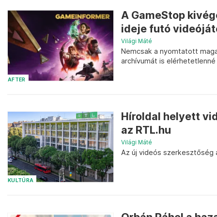
A GameStop kivége
ideje futó videójá
Világi Máté
Nemcsak a nyomtatott magazi
archívumát is elérhetetlenné
AFTER
Híroldal helyett v
az RTL.hu
Világi Máté
Az új videós szerkesztőség 
KULTÚRA