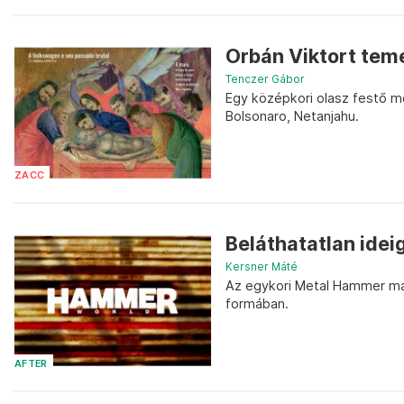
Orbán Viktort teme
Tenczer Gábor
Egy középkori olasz festő m
Bolsonaro, Netanjahu.
ZACC
Beláthatatlan ide
Kersner Máté
Az egykori Metal Hammer ma
formában.
AFTER