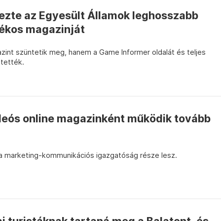
zte az Egyesült Államok leghosszabb
tékos magazinját
nt szüntetik meg, hanem a Game Informer oldalát és teljes
 tették.
ideós online magazinként működik tovább
a marketing-kommunikációs igazgatóság része lesz.