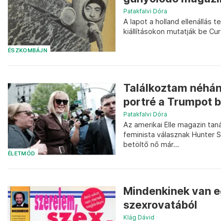
Patakfalvi Dóra
A lapot a holland ellenállás
kiállításokon mutatják be Cu
ÉSZKOMBÁJN
Találkoztam néhány
portré a Trumpot b
Patakfalvi Dóra
Az amerikai Elle magazin tan
feminista válasznak Hunter 
betöltő nő már...
ÉLETMÓD
Mindenkinek van e
szexrovatából
Klág Dávid