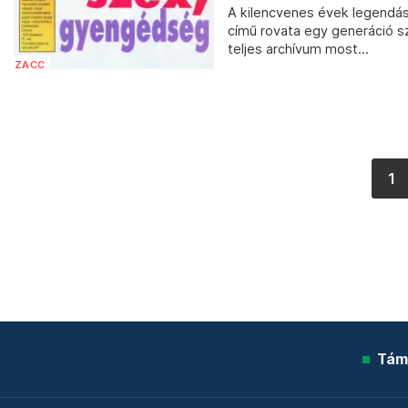
A kilencvenes évek legendá
című rovata egy generáció sz
teljes archívum most...
ZACC
1
Tám