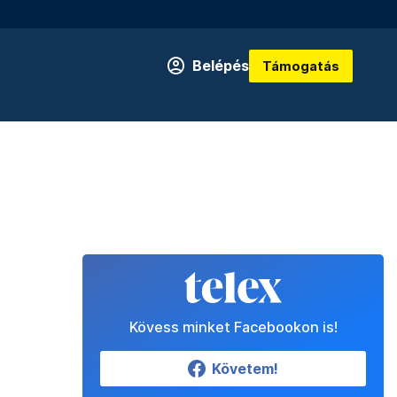
Belépés
Támogatás
Kövess minket Facebookon is!
Követem!