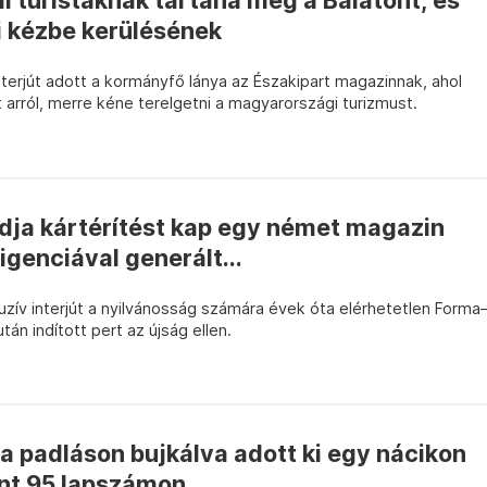
i turistáknak tartaná meg a Balatont, és
i kézbe kerülésének
terjút adott a kormányfő lánya az Északipart magazinnak, ahol
arról, merre kéne terelgetni a magyarországi turizmust.
ja kártérítést kap egy német magazin
igenciával generált...
luzív interjút a nyilvánosság számára évek óta elérhetetlen Forma
tán indított pert az újság ellen.
 a padláson bujkálva adott ki egy nácikon
t 95 lapszámon...