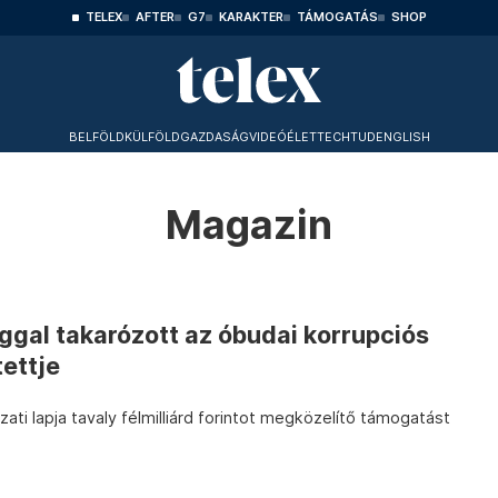
TELEX
AFTER
G7
KARAKTER
TÁMOGATÁS
SHOP
BELFÖLD
KÜLFÖLD
GAZDASÁG
VIDEÓ
ÉLET
TECHTUD
ENGLISH
Magazin
ggal takarózott az óbudai korrupciós
tettje
ti lapja tavaly félmilliárd forintot megközelítő támogatást