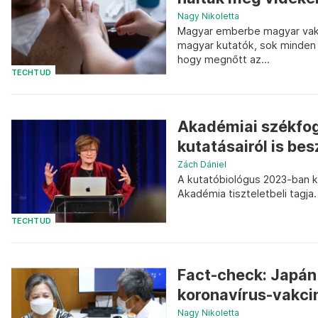
Nagy Nikoletta
Magyar emberbe magyar vakcin
magyar kutatók, sok minden ki
hogy megnőtt az...
TECHTUD
Akadémiai székfog
kutatásairól is bes
Zách Dániel
A kutatóbiológus 2023-ban 
Akadémia tiszteletbeli tagja.
TECHTUD
Fact-check: Japán
koronavírus-vakci
Nagy Nikoletta