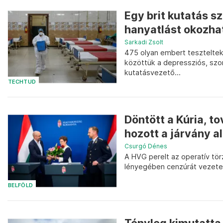
Egy brit kutatás s
hanyatlást okozhat
Sarkadi Zsolt
475 olyan embert teszteltek,
közöttük a depressziós, szo
kutatásvezető...
TECHTUD
Döntött a Kúria, to
hozott a járvány al
Csurgó Dénes
A HVG perelt az operatív tör
lényegében cenzúrát vezete
BELFÖLD