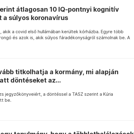
zerint átlagosan 10 IQ-pontnyi kognitív
 a súlyos koronavírus
 akik a covid első hullámában kerültek kórházba. Egyre több
rongó és azok is, akik súlyos fáradékonyságról számolnak be. A
vább titkolhatja a kormány, mi alapján
att döntéseket az...
zs jegyzőkönyveiért, a döntéssel a TASZ szerint a Kúria
tt be.