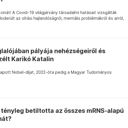
át! A Covid-19 világjárvány társadalmi hatásait vizsgálták
derült az oltási hajlandóságról, mentális problémákról és arról,
lalójában pályája nehézségeiről és
zélt Karikó Katalin
kapott Nobel-díjat, 2022-óta pedig a Magyar Tudományos
 tényleg betiltotta az összes mRNS-alapú
nát?