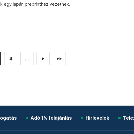
lak egy japán preprinthez vezetnek.
4
...
►
►►
ogatás
Adó 1% felajánlás
Hírlevelek
Tele