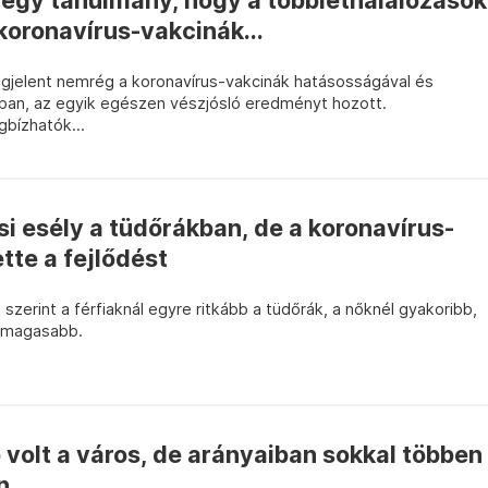
 egy tanulmány, hogy a többlethalálozások
koronavírus-vakcinák...
megjelent nemrég a koronavírus-vakcinák hatásosságával és
ban, az egyik egészen vészjósló eredményt hozott.
bízhatók...
ési esély a tüdőrákban, de a koronavírus-
tte a fejlődést
szerint a férfiaknál egyre ritkább a tüdőrák, a nőknél gyakoribb,
e magasabb.
 volt a város, de arányaiban sokkal többen
n