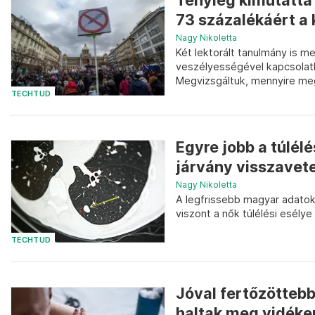
Tényleg kimutatta
73 százalékáért a 
Nagy Nikoletta
Két lektorált tanulmány is 
veszélyességével kapcsolat
Megvizsgáltuk, mennyire meg
TECHTUD
Egyre jobb a túlél
járvány visszavete
Nagy Nikoletta
A legfrissebb magyar adatok 
viszont a nők túlélési esély
TECHTUD
Jóval fertőzöttebb
haltak meg vidéke