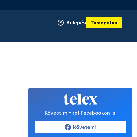
Belépés
Támogatás
Kövess minket Facebookon is!
Követem!