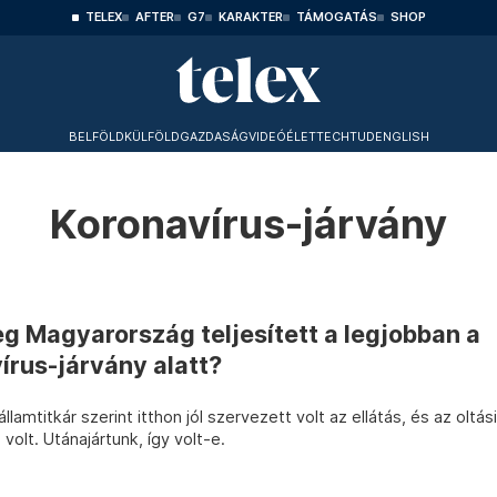
TELEX
AFTER
G7
KARAKTER
TÁMOGATÁS
SHOP
BELFÖLD
KÜLFÖLD
GAZDASÁG
VIDEÓ
ÉLET
TECHTUD
ENGLISH
Koronavírus-járvány
g Magyarország teljesített a legjobban a
írus-járvány alatt?
amtitkár szerint itthon jól szervezett volt az ellátás, és az oltási
olt. Utánajártunk, így volt-e.