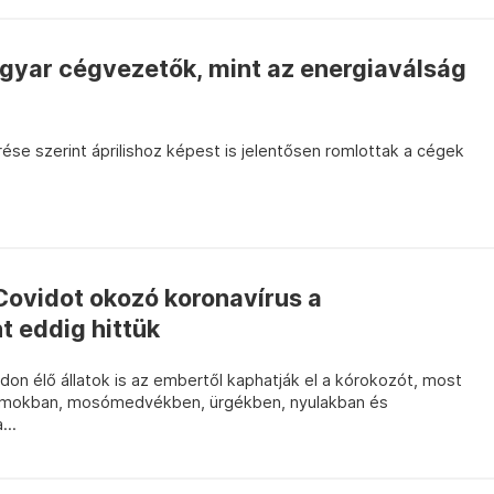
gyar cégvezetők, mint az energiaválság
rése szerint áprilishoz képest is jelentősen romlottak a cégek
Covidot okozó koronavírus a
t eddig hittük
adon élő állatok is az embertől kaphatják el a kórokozót, most
zumokban, mosómedvékben, ürgékben, nyulakban és
...