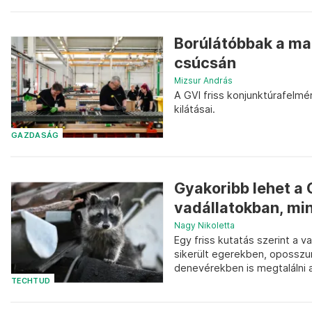
Borúlátóbbak a ma
csúcsán
Mizsur András
A GVI friss konjunktúrafelmé
kilátásai.
GAZDASÁG
Gyakoribb lehet a 
vadállatokban, min
Nagy Nikoletta
Egy friss kutatás szerint a v
sikerült egerekben, oposs
denevérekben is megtalálni a
TECHTUD