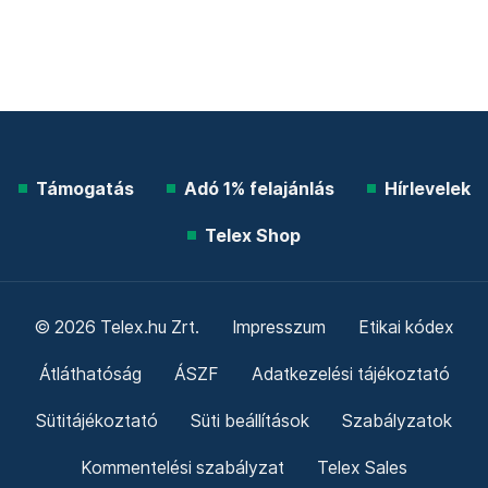
Támogatás
Adó 1% felajánlás
Hírlevelek
Telex Shop
© 2026 Telex.hu Zrt.
Impresszum
Etikai kódex
Átláthatóság
ÁSZF
Adatkezelési tájékoztató
Sütitájékoztató
Süti beállítások
Szabályzatok
Kommentelési szabályzat
Telex Sales