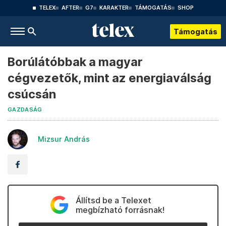
TELEX
AFTER
G7
KARAKTER
TÁMOGATÁS
SHOP
Támogatás
Borúlátóbbak a magyar
cégvezetők, mint az energiaválság
csúcsán
GAZDASÁG
Mizsur András
Állítsd be a Telexet
megbízható forrásnak!