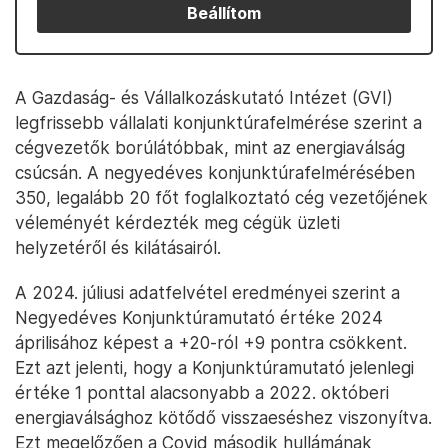
Beállítom
A Gazdaság- és Vállalkozáskutató Intézet (GVI)
legfrissebb vállalati konjunktúrafelmérése szerint a
cégvezetők borúlátóbbak, mint az energiaválság
csúcsán. A negyedéves konjunktúrafelmérésében
350, legalább 20 főt foglalkoztató cég vezetőjének
véleményét kérdezték meg cégük üzleti
helyzetéről és kilátásairól.
A 2024. júliusi adatfelvétel eredményei szerint a
Negyedéves Konjunktúramutató értéke 2024
áprilisához képest a +20-ról +9 pontra csökkent.
Ezt azt jelenti, hogy a Konjunktúramutató jelenlegi
értéke 1 ponttal alacsonyabb a 2022. októberi
energiaválsághoz kötődő visszaeséshez viszonyítva.
Ezt megelőzően a Covid második hullámának