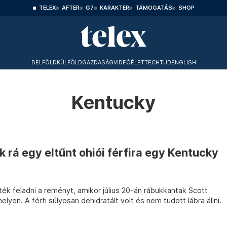
TELEX
AFTER
G7
KARAKTER
TÁMOGATÁS
SHOP
BELFÖLD
KÜLFÖLD
GAZDASÁG
VIDEÓ
ÉLET
TECHTUD
ENGLISH
Kentucky
k rá egy eltűnt ohiói férfira egy Kentucky
k feladni a reményt, amikor július 20-án rábukkantak Scott
elyen. A férfi súlyosan dehidratált volt és nem tudott lábra állni.