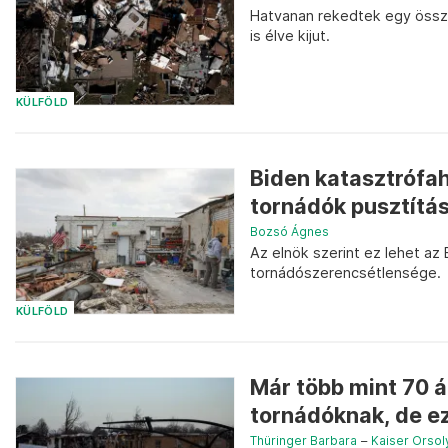
Hatvanan rekedtek egy össz
is élve kijut.
KÜLFÖLD
Biden katasztrófah
tornádók pusztítás
Bozsó Ágnes
Az elnök szerint ez lehet a
tornádószerencsétlensége.
KÜLFÖLD
Már több mint 70 
tornádóknak, de ez
Thüringer Barbara
–
Kaiser Orsol