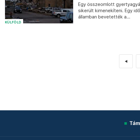
Egy összeomlott gyertyagyá
sikerült kimenekíteni. Egy i
államban bevetették a...
KÜLFÖLD
◄
Tám