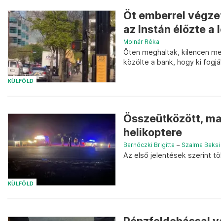
Öt emberrel végze
az Instán élőzte a
Molnár Réka
Öten meghaltak, kilencen meg
közölte a bank, hogy ki fogjá
KÜLFÖLD
Összeütközött, maj
helikoptere
Barnóczki Brigitta
–
Szalma Baksi
Az első jelentések szerint tö
KÜLFÖLD