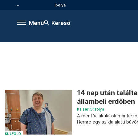
Ibolya
Menü
Kereső
14 nap után találta
állambeli erdőben
Kaiser Orsolya
A mentőalakulatok már kezdté
Hernre egy szikla alatti búvóh
KÜLFÖLD