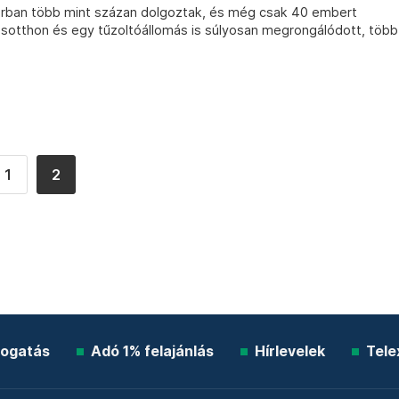
rban több mint százan dolgoztak, és még csak 40 embert
dősotthon és egy tűzoltóállomás is súlyosan megrongálódott, több
1
2
ogatás
Adó 1% felajánlás
Hírlevelek
Tele