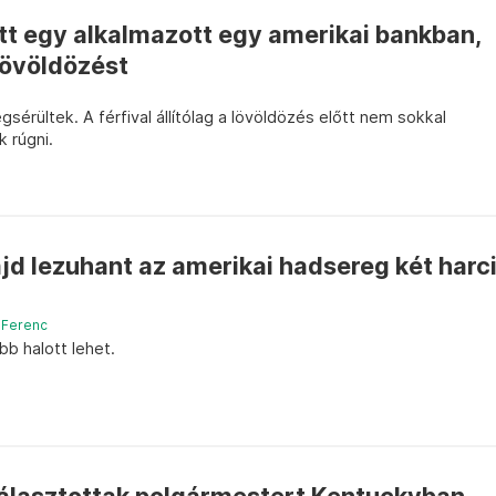
tt egy alkalmazott egy amerikai bankban,
 lövöldözést
sérültek. A férfival állítólag a lövöldözés előtt nem sokkal
k rúgni.
d lezuhant az amerikai hadsereg két harc
 Ferenc
bb halott lehet.