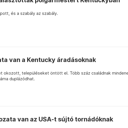
álasztottak polgármestert Kentuckyban
apott, és a szabály az szabály.
ata van a Kentucky áradásoknak
zet okozott, településeket öntött el. Több száz családnak minden
záma duplázódhat.
ozata van az USA-t sújtó tornádóknak