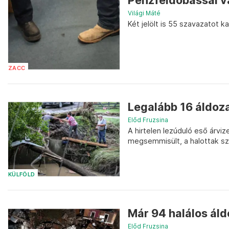
Pénzfeldobással v
Világi Máté
Két jelölt is 55 szavazatot k
ZACC
Legalább 16 áldoz
Előd Fruzsina
A hirtelen lezúduló eső árvi
megsemmisült, a halottak s
KÜLFÖLD
Már 94 halálos áld
Előd Fruzsina