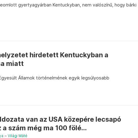
eomlott gyertyagyárban Kentuckyban, nem valószínű, hogy bárki
elyzetet hirdetett Kentuckyban a
a miatt
z Egyesült Államok történelmének egyik legsúlyosabb
áldozata van az USA közepére lecsapó
 a szám még ma 100 fölé...
ya
–
Világi Máté