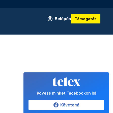
Belépés
Támogatás
Kövess minket Facebookon is!
Követem!