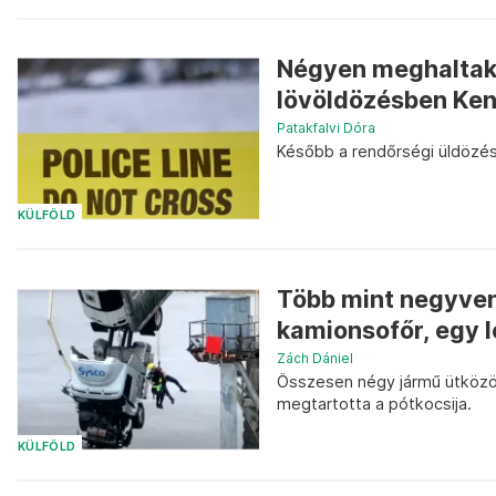
Négyen meghaltak
lövöldözésben Ken
Patakfalvi Dóra
Később a rendőrségi üldözésb
KÜLFÖLD
Több mint negyven
kamionsofőr, egy lo
Zách Dániel
Összesen négy jármű ütközött
megtartotta a pótkocsija.
KÜLFÖLD