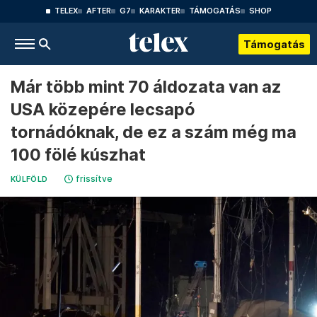
TELEX
AFTER
G7
KARAKTER
TÁMOGATÁS
SHOP
Támogatás
Már több mint 70 áldozata van az
USA közepére lecsapó
tornádóknak, de ez a szám még ma
100 fölé kúszhat
frissítve
KÜLFÖLD