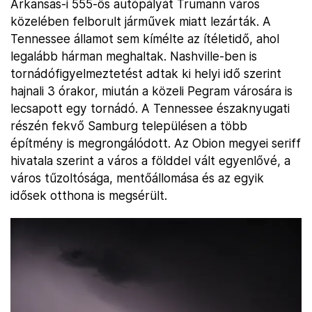
Arkansas-i 555-ös autópályát Trumann város
közelében felborult járművek miatt lezárták. A
Tennessee államot sem kímélte az ítéletidő, ahol
legalább hárman meghaltak. Nashville-ben is
tornádófigyelmeztetést adtak ki helyi idő szerint
hajnali 3 órakor, miután a közeli Pegram városára is
lecsapott egy tornádó. A Tennessee északnyugati
részén fekvő Samburg településen a több
építmény is megrongálódott. Az Obion megyei seriff
hivatala szerint a város a földdel vált egyenlővé, a
város tűzoltósága, mentőállomása és az egyik
idősek otthona is megsérült.