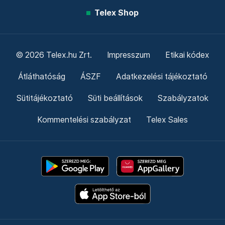
Telex Shop
© 2026 Telex.hu Zrt.
Impresszum
Etikai kódex
Átláthatóság
ÁSZF
Adatkezelési tájékoztató
Sütitájékoztató
Süti beállítások
Szabályzatok
Kommentelési szabályzat
Telex Sales