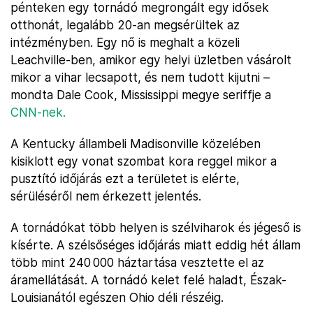
pénteken egy tornádó megrongált egy idősek
otthonát, legalább 20-an megsérültek az
intézményben. Egy nő is meghalt a közeli
Leachville-ben, amikor egy helyi üzletben vásárolt
mikor a vihar lecsapott, és nem tudott kijutni –
mondta Dale Cook, Mississippi megye seriffje a
CNN-nek.
A Kentucky állambeli Madisonville közelében
kisiklott egy vonat szombat kora reggel mikor a
pusztító időjárás ezt a területet is elérte,
sérüléséről nem érkezett jelentés.
A tornádókat több helyen is szélviharok és jégeső is
kísérte. A szélsőséges időjárás miatt eddig hét állam
több mint 240 000 háztartása vesztette el az
áramellátását. A tornádó kelet felé haladt, Észak-
Louisianától egészen Ohio déli részéig.