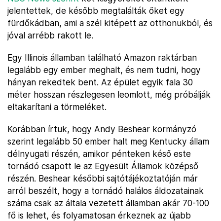
jelentettek, de később megtalálták őket egy
fürdőkádban, ami a szél kitépett az otthonukból, és
jóval arrébb rakott le.
Egy Illinois államban található Amazon raktárban
legalább egy ember meghalt, és nem tudni, hogy
hányan rekedtek bent. Az épület egyik fala 30
méter hosszan részlegesen leomlott, még próbálják
eltakarítani a törmeléket.
Korábban írtuk, hogy Andy Beshear kormányzó
szerint legalább 50 ember halt meg Kentucky állam
délnyugati részén, amikor pénteken késő este
tornádó csapott le az Egyesült Államok középső
részén. Beshear későbbi sajtótájékoztatóján már
arról beszélt, hogy a tornádó halálos áldozatainak
száma csak az általa vezetett államban akár 70-100
fő is lehet, és folyamatosan érkeznek az újabb