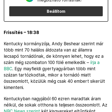
megbízható forrásnak!
Beállítom
Frissítés – 18:38
Kentucky kormányzója, Andy Beshear szerint már
több mint 70 halálos áldozata van az államra
lecsapó tornádónak, de könnyen lehet, hogy ez a
szám még szombaton 100 fölé emelkedik –
írja a
BBC
. Egy mayfieldi gyertyagyárban több mint
százan tartózkodtak, mikor a tornádó miatt
összeomlott, közülük még csak 40 embert sikerült
kimenteni.
Kentuckyban nagyjából 60 ezren maradtak áram
nélkül, de sokak otthona is teljesen összeomlott. Az
NBC News szerint
két kisgyereket eltűntként