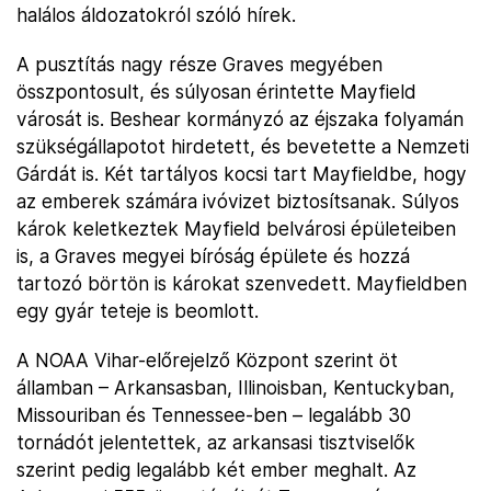
halálos áldozatokról szóló hírek.
A pusztítás nagy része Graves megyében
összpontosult, és súlyosan érintette Mayfield
városát is. Beshear kormányzó az éjszaka folyamán
szükségállapotot hirdetett, és bevetette a Nemzeti
Gárdát is. Két tartályos kocsi tart Mayfieldbe, hogy
az emberek számára ivóvizet biztosítsanak. Súlyos
károk keletkeztek Mayfield belvárosi épületeiben
is, a Graves megyei bíróság épülete és hozzá
tartozó börtön is károkat szenvedett. Mayfieldben
egy gyár teteje is beomlott.
A NOAA Vihar-előrejelző Központ szerint öt
államban – Arkansasban, Illinoisban, Kentuckyban,
Missouriban és Tennessee-ben – legalább 30
tornádót jelentettek, az arkansasi tisztviselők
szerint pedig legalább két ember meghalt. Az