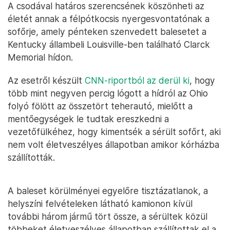
A csodával határos szerencsének köszönheti az
életét annak a félpótkocsis nyergesvontatónak a
sofőrje, amely pénteken szenvedett balesetet a
Kentucky állambeli Louisville-ben található Clarck
Memorial hídon.
Az esetről készült
CNN-riportból az derül ki
, hogy
több mint negyven percig lógott a hídról az Ohio
folyó fölött az összetört teherautó, mielőtt a
mentőegységek le tudtak ereszkedni a
vezetőfülkéhez, hogy kimentsék a sérült sofőrt, aki
nem volt életveszélyes állapotban amikor kórházba
szállították.
A baleset körülményei egyelőre tisztázatlanok, a
helyszíni felvételeken látható kamionon kívül
további három jármű tört össze, a sérültek közül
többeket életveszélyes állapotban szállítottak el a