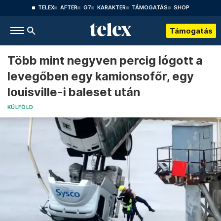
TELEX
AFTER
G7
KARAKTER
TÁMOGATÁS
SHOP
Támogatás
Több mint negyven percig lógott a
levegőben egy kamionsofőr, egy
louisville-i baleset után
KÜLFÖLD