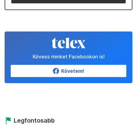
Kövess minket Facebookon is!
Követem!
Legfontosabb