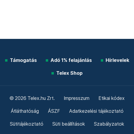
Támogatás
Adó 1% felajánlás
Hírlevelek
Telex Shop
© 2026 Telex.hu Zrt.
Impresszum
Etikai kódex
Átláthatóság
ÁSZF
Adatkezelési tájékoztató
Sütitájékoztató
Süti beállítások
Szabályzatok