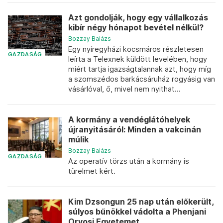
Azt gondolják, hogy egy vállalkozás
kibír négy hónapot bevétel nélkül?
Bozzay Balázs
Egy nyíregyházi kocsmáros részletesen
GAZDASÁG
leírta a Telexnek küldött levelében, hogy
miért tartja igazságtalannak azt, hogy míg
a szomszédos barkácsáruház rogyásig van
vásárlóval, ő, mivel nem nyithat...
A kormány a vendéglátóhelyek
újranyitásáról: Minden a vakcinán
múlik
Bozzay Balázs
GAZDASÁG
Az operatív törzs után a kormány is
türelmet kért.
Kim Dzsongun 25 nap után előkerült,
súlyos bűnökkel vádolta a Phenjani
Orvosi Egyetemet