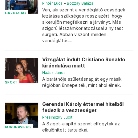
Pintér Luca
–
Bozzay Balázs
Van, aki szerint a vendéglátó egységek
GAZDASÁG
lezárása szükséges rossz azért, hogy
sikerüljön megfékezni a járványt. Más
szigorú létszámkorlátozással a nyitást
sürgeti. Abban viszont minden
vendéglátós...
Vizsgálat indult Cristiano Ronaldo
kirándulása miatt
Haász János
A barátnője születésnapját egy másik
SPORT
régióban ünnepelték, mint ahol élnek.
Gerendai Károly éttermei hitelből
fedezik a veszteséget
Presinszky Judit
A Sziget-alapító szerint elfogytak az
KORONAVÍRUS
elkülönített tartalékai.