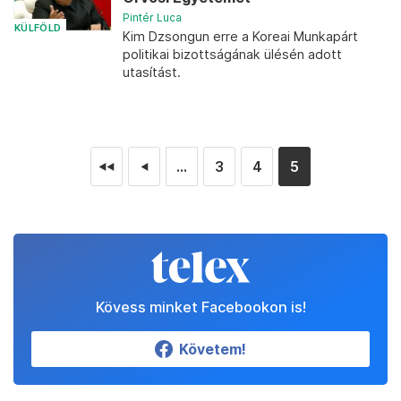
Pintér Luca
KÜLFÖLD
Kim Dzsongun erre a Koreai Munkapárt
politikai bizottságának ülésén adott
utasítást.
...
3
4
5
◄◄
◄
Kövess minket Facebookon is!
Követem!