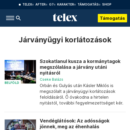
TELEX
AFTER
G7
KARAKTER
TÁMOGATÁS
SHOP
Támogatás
Járványügyi korlátozások
Szokatlanul kusza a kormánytagok
megszólalása a járvány utáni
nyitásról
Cseke Balázs
BELFÖLD
Orbán és Gulyás után Kásler Miklós is
megszólalt a járványügyi korlátozások
feloldásáról. Ő óvakodna a hirtelen
nyitástól, további fegyelmezettséget kér.
Vendéglátósok: Az adósságok
jönnek, meg az éhenhalás