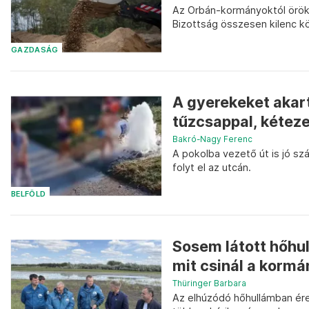
Az Orbán-kormányoktól örököl
Bizottság összesen kilenc kö
GAZDASÁG
A gyerekeket akar
tűzcsappal, kéteze
Bakró-Nagy Ferenc
A pokolba vezető út is jó sz
folyt el az utcán.
BELFÖLD
Sosem látott hőhul
mit csinál a kormá
Thüringer Barbara
Az elhúzódó hőhullámban ér