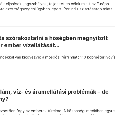
t eljárások, jogszabályok, teljesítetlen célok miatt az Európai
telezettségszegési ügyben lépett. Per indul az árrésstop miatt.
ta szórakoztatni a hőségben megnyitott
r ember vízellátását...
ándékkal van kikövezve: a mosdósi férfi miatt 110 köbméter ivóví
lám, víz- és áramellátási problémák – de
ny?
ezhetően fogy az emberek türelme. A közösségi médiában egyre