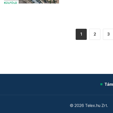
KÜLFÖLD
1
2
3
Tám
© 2026 Telex.hu Zrt.