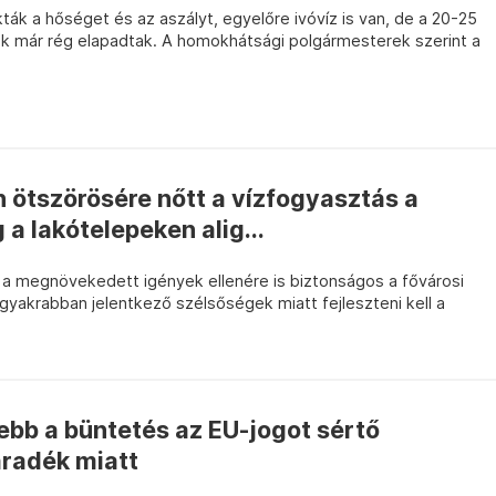
ák a hőséget és az aszályt, egyelőre ivóvíz is van, de a 20-25
k már rég elapadtak. A homokhátsági polgármesterek szerint a
 ötszörösére nőtt a vízfogyasztás a
 a lakótelepeken alig...
s a megnövekedett igények ellenére is biztonságos a fővárosi
 gyakrabban jelentkező szélsőségek miatt fejleszteni kell a
ebb a büntetés az EU-jogot sértő
áradék miatt