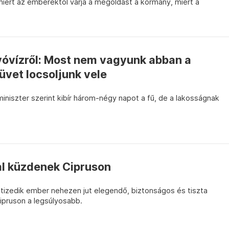
iért az emberektől várja a megoldást a kormány, miért a
vóvízről: Most nem vagyunk abban a
üvet locsoljunk vele
miniszter szerint kibír három-négy napot a fű, de a lakosságnak
al küzdenek Cipruson
tizedik ember nehezen jut elegendő, biztonságos és tiszta
Cipruson a legsúlyosabb.