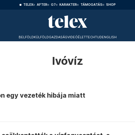
TELEX
AFTER
G7
KARAKTER
TÁMOGATÁS
SHOP
BELFÖLD
KÜLFÖLD
GAZDASÁG
VIDEÓ
ÉLET
TECHTUD
ENGLISH
Ivóvíz
on egy vezeték hibája miatt