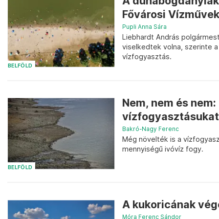
A dunabogdányiak 
Fővárosi Vízművekt
Pupli Anna Sára
Liebhardt András polgármest
viselkedtek volna, szerinte 
vízfogyasztás.
BELFÖLD
Nem, nem és nem: 
vízfogyasztásukat
Bakró-Nagy Ferenc
Még növelték is a vízfogyasz
mennyiségű ivóvíz fogy.
BELFÖLD
A kukoricának vég
Móra Ferenc Sándor