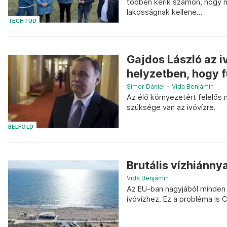
többen kérik számon, hogy m
lakosságnak kellene...
TECHTUD
Gajdos László az i
helyzetben, hogy f
Simor Dániel
–
Vida Benjámin
Az élő környezetért felelős 
szüksége van az ivóvízre.
BELFÖLD
Brutális vízhiánny
Vida Benjámin
Az EU-ban nagyjából minden 
ivóvízhez. Ez a probléma is 