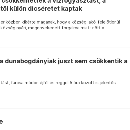
csökkentették a vízfogyasztást, a
ől külön dicséretet kaptak
er közben kikérte magának, hogy a község lakói felelőtlenül
a község nyári, megnövekedett forgalma miatt nőtt a
a dunabogdányiak juszt sem csökkentik a
tást, furcsa módon éjfél és reggel 5 óra között is jelentős
e