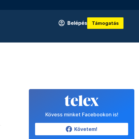
Belépés
Támogatás
Kövess minket Facebookon is!
Követem!