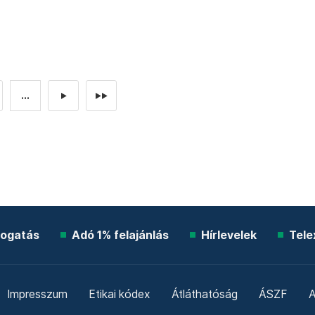
...
►
►►
ogatás
Adó 1% felajánlás
Hírlevelek
Tele
Impresszum
Etikai kódex
Átláthatóság
ÁSZF
A