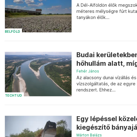
A Dél-Alföldön élők megszokt
méteres mélységre fúrt kuta
tanyákon élők...
BELFÖLD
Budai kerületekben
hőhullám alatt, míg
Fehér János
Az alacsony dunai vízállás é
vízszolgáltatás, de az egyre
rendszert. Ehhez...
TECHTUD
Egy lépéssel közel
kiegészítő bányaj
Márton Balázs