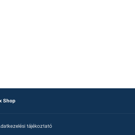
x Shop
datkezelési tájékoztató