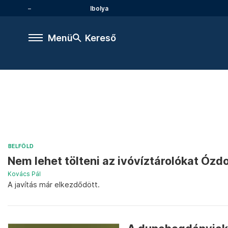
Ibolya
Menü
Kereső
BELFÖLD
Nem lehet tölteni az ivóvíztárolókat Ózd
Kovács Pál
A javítás már elkezdődött.