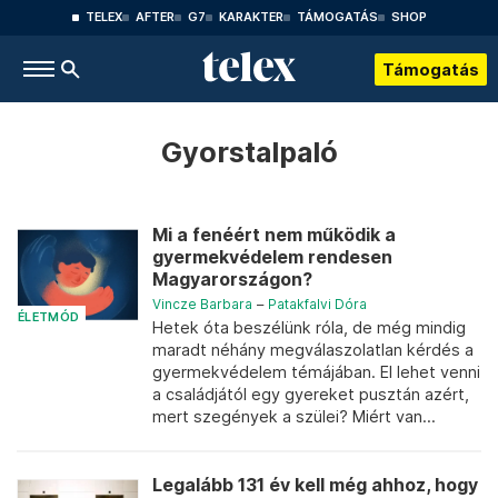
TELEX
AFTER
G7
KARAKTER
TÁMOGATÁS
SHOP
Támogatás
Gyorstalpaló
Mi a fenéért nem működik a
gyermekvédelem rendesen
Magyarországon?
Vincze Barbara
–
Patakfalvi Dóra
ÉLETMÓD
Hetek óta beszélünk róla, de még mindig
maradt néhány megválaszolatlan kérdés a
gyermekvédelem témájában. El lehet venni
a családjától egy gyereket pusztán azért,
mert szegények a szülei? Miért van...
Legalább 131 év kell még ahhoz, hogy