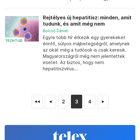
Rejtélyes új hepatitisz: minden, amit
tudunk, és amit még nem
Bolcsó Dániel
Egyre több hír érkezik egy gyerekeket
TECHTUD
érintő, súlyos májbetegségről, amelynek
az okát még a tudósok is csak keresik.
Magyarországról még nem jelentettek
esetet. Az biztos, hogy nem
hepatitiszvírus...
2
3
4
◄◄
◄
►