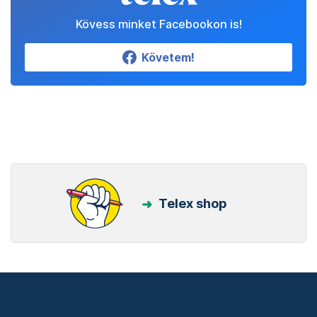
Kövess minket Facebookon is!
Követem!
Telex shop