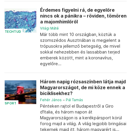
Érdemes figyelni rá, de egyelőre
nincs ok a pánikra – röviden, tömören
a majomhimlőről
Világi Máté
TECHTUD
Már több mint 10 országban, köztük a
szomszédos Ausztriában is megjelent a
trópusokra jellemző betegség, de mivel
sokkal nehezebben és lassabban terjed
emberek között, mint a koronavírus,
egyelőre...
Három napig rózsaszínben látja majd
Magyarországot, de mi köze ennek a
biciklisekhez?
Fehér János
–
Pál Tamás
SPORT
Pénteken rajtol el Budapestről a Giro
d'Italia, és három napon át
Magyarországon is a kerékpársport körül
forog majd a világ. A világ legjobb bringásai
tekernek majd itt, három magyarért is...