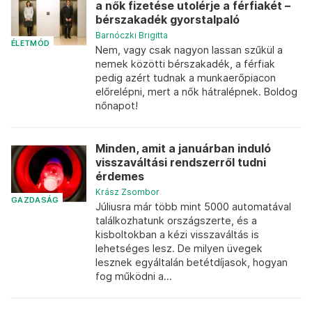
a nők fizetése utolérje a férfiakét –
bérszakadék gyorstalpaló
Barnóczki Brigitta
ÉLETMÓD
Nem, vagy csak nagyon lassan szűkül a
nemek közötti bérszakadék, a férfiak
pedig azért tudnak a munkaerőpiacon
előrelépni, mert a nők hátralépnek. Boldog
nőnapot!
Minden, amit a januárban induló
visszaváltási rendszerről tudni
érdemes
Krász Zsombor
GAZDASÁG
Júliusra már több mint 5000 automatával
találkozhatunk országszerte, és a
kisboltokban a kézi visszaváltás is
lehetséges lesz. De milyen üvegek
lesznek egyáltalán betétdíjasok, hogyan
fog működni a...