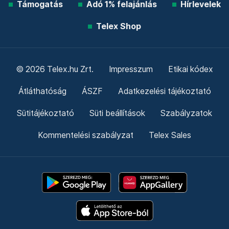
Támogatás
Adó 1% felajánlás
Hírlevelek
Telex Shop
© 2026 Telex.hu Zrt.
Impresszum
Etikai kódex
Átláthatóság
ÁSZF
Adatkezelési tájékoztató
Sütitájékoztató
Süti beállítások
Szabályzatok
Kommentelési szabályzat
Telex Sales