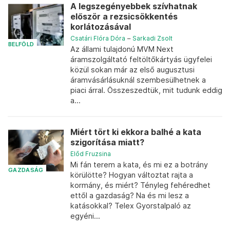
A legszegényebbek szívhatnak
először a rezsicsökkentés
korlátozásával
Csatári Flóra Dóra
–
Sarkadi Zsolt
BELFÖLD
Az állami tulajdonú MVM Next
áramszolgáltató feltöltőkártyás ügyfelei
közül sokan már az első augusztusi
áramvásárlásuknál szembesülhetnek a
piaci árral. Összeszedtük, mit tudunk eddig
a...
Miért tört ki ekkora balhé a kata
szigorítása miatt?
Előd Fruzsina
Mi fán terem a kata, és mi ez a botrány
GAZDASÁG
körülötte? Hogyan változtat rajta a
kormány, és miért? Tényleg fehéredhet
ettől a gazdaság? Na és mi lesz a
katásokkal? Telex Gyorstalpaló az
egyéni...