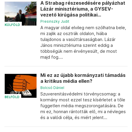
A Strabag részesedésére pályázhat
Lázár minisztériuma, a GYSEV-
vezető kirúgása politikai...
Presinszky Judit
KÜLFÖLD
A magyar oldal elvileg nem szólhatna bele,
mi zajlik az osztrák oldalon, hiába
tulajdonos a vasúttársaságban. Lázár
János minisztériuma szerint eddig a
többségük nem érvényesült, de most
majd fog....
Mi ez az újabb kormányzati támadás
a kritikus média ellen?
Bolcsó Dániel
Szuverenitásvédelmi törvénycsomag: a
BELFÖLD
kormány most ezzel tesz kísérletet a tőle
független média megszorongatására. De
mi ez, honnan rántották elő, mi a névleges
és a valódi célja, és miért jelent...