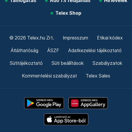
Támogatás
Adó 1% felajánlás
Hírlevelek
Telex Shop
© 2026 Telex.hu Zrt.
Impresszum
Etikai kódex
Átláthatóság
ÁSZF
Adatkezelési tájékoztató
Sütitájékoztató
Süti beállítások
Szabályzatok
Kommentelési szabályzat
Telex Sales