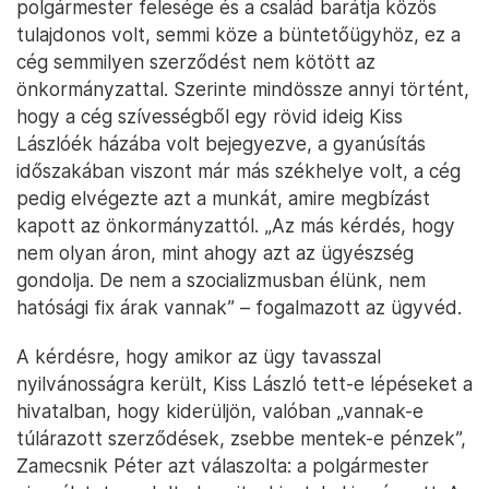
polgármester felesége és a család barátja közös
tulajdonos volt, semmi köze a büntetőügyhöz, ez a
cég semmilyen szerződést nem kötött az
önkormányzattal. Szerinte mindössze annyi történt,
hogy a cég szívességből egy rövid ideig Kiss
Lászlóék házába volt bejegyezve, a gyanúsítás
időszakában viszont már más székhelye volt, a cég
pedig elvégezte azt a munkát, amire megbízást
kapott az önkormányzattól. „Az más kérdés, hogy
nem olyan áron, mint ahogy azt az ügyészség
gondolja. De nem a szocializmusban élünk, nem
hatósági fix árak vannak” – fogalmazott az ügyvéd.
A kérdésre, hogy amikor az ügy tavasszal
nyilvánosságra került, Kiss László tett-e lépéseket a
hivatalban, hogy kiderüljön, valóban „vannak-e
túlárazott szerződések, zsebbe mentek-e pénzek”,
Zamecsnik Péter azt válaszolta: a polgármester