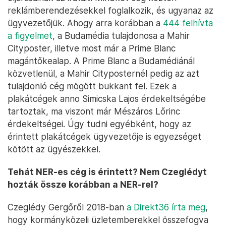
reklámberendezésekkel foglalkozik, és ugyanaz az
ügyvezetőjük. Ahogy arra korábban a
444 felhívta
a figyelmet
, a Budamédia tulajdonosa a Mahir
Cityposter, illetve most már a Prime Blanc
magántőkealap. A Prime Blanc a Budamédiánál
közvetlenül, a Mahir Cityposternél pedig az azt
tulajdonló cég mögött bukkant fel. Ezek a
plakátcégek anno Simicska Lajos érdekeltségébe
tartoztak, ma viszont már Mészáros Lőrinc
érdekeltségei. Úgy tudni egyébként, hogy az
érintett plakátcégek ügyvezetője is egyezséget
kötött az ügyészekkel.
Tehát NER-es cég is érintett? Nem Czeglédyt
hozták össze korábban a NER-rel?
Czeglédy Gergőről 2018-ban
a Direkt36 írta meg
,
hogy kormányközeli üzletemberekkel összefogva