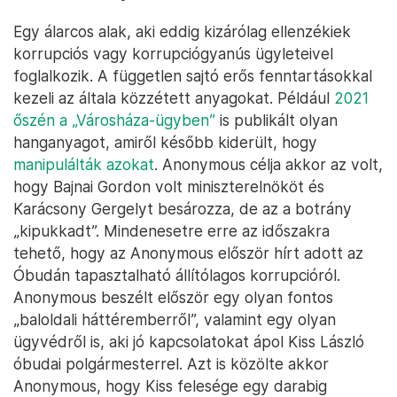
Egy álarcos alak, aki eddig kizárólag ellenzékiek
korrupciós vagy korrupciógyanús ügyleteivel
foglalkozik. A független sajtó erős fenntartásokkal
kezeli az általa közzétett anyagokat. Például
2021
őszén a „Városháza-ügyben”
is publikált olyan
hanganyagot, amiről később kiderült, hogy
manipulálták azokat
. Anonymous célja akkor az volt,
hogy Bajnai Gordon volt miniszterelnököt és
Karácsony Gergelyt besározza, de az a botrány
„kipukkadt”. Mindenesetre erre az időszakra
tehető, hogy az Anonymous először hírt adott az
Óbudán tapasztalható állítólagos korrupcióról.
Anonymous beszélt először egy olyan fontos
„baloldali háttéremberről”, valamint egy olyan
ügyvédről is, aki jó kapcsolatokat ápol Kiss László
óbudai polgármesterrel. Azt is közölte akkor
Anonymous, hogy Kiss felesége egy darabig