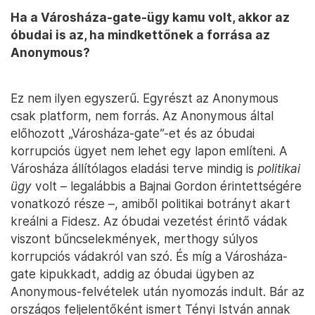
Ha a Városháza-gate-ügy kamu volt, akkor az
óbudai is az, ha mindkettőnek a forrása az
Anonymous?
Ez nem ilyen egyszerű. Egyrészt az Anonymous
csak platform, nem forrás. Az Anonymous által
előhozott „Városháza-gate”-et és az óbudai
korrupciós ügyet nem lehet egy lapon említeni. A
Városháza állítólagos eladási terve mindig is
politikai
ügy
volt – legalábbis a Bajnai Gordon érintettségére
vonatkozó része –, amiből politikai botrányt akart
kreálni a Fidesz. Az óbudai vezetést érintő vádak
viszont bűncselekmények, merthogy súlyos
korrupciós vádakról van szó. És míg a Városháza-
gate kipukkadt, addig az óbudai ügyben az
Anonymous-felvételek után nyomozás indult. Bár az
országos feljelentőként ismert Tényi István annak