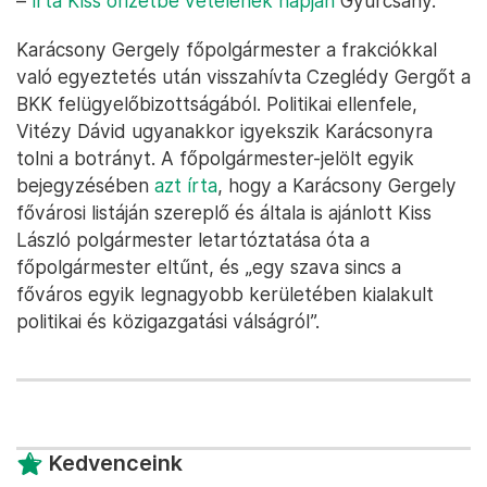
–
írta Kiss őrizetbe vételének napján
Gyurcsány.
Karácsony Gergely főpolgármester a frakciókkal
való egyeztetés után visszahívta Czeglédy Gergőt a
BKK felügyelőbizottságából. Politikai ellenfele,
Vitézy Dávid ugyanakkor igyekszik Karácsonyra
tolni a botrányt. A főpolgármester-jelölt egyik
bejegyzésében
azt írta
, hogy a Karácsony Gergely
fővárosi listáján szereplő és általa is ajánlott Kiss
László polgármester letartóztatása óta a
főpolgármester eltűnt, és „egy szava sincs a
főváros egyik legnagyobb kerületében kialakult
politikai és közigazgatási válságról”.
Kedvenceink