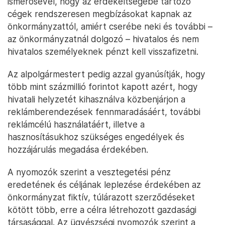
ismerősével, hogy az érdekeltségébe tartozó
cégek rendszeresen megbízásokat kapnak az
önkormányzattól, amiért cserébe neki és további –
az önkormányzatnál dolgozó – hivatalos és nem
hivatalos személyeknek pénzt kell visszafizetni.
Az alpolgármestert pedig azzal gyanúsítják, hogy
több mint százmillió forintot kapott azért, hogy
hivatali helyzetét kihasználva közbenjárjon a
reklámberendezések fennmaradásáért, további
reklámcélú használatáért, illetve a
hasznosításukhoz szükséges engedélyek és
hozzájárulás megadása érdekében.
A nyomozók szerint a vesztegetési pénz
eredetének és céljának leplezése érdekében az
önkormányzat fiktív, túlárazott szerződéseket
kötött több, erre a célra létrehozott gazdasági
társasággal. Az ügyészségi nyomozók szerint a