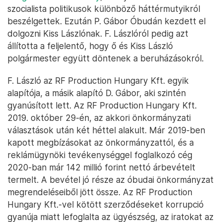
szocialista politikusok különböző háttérmutyikról
beszélgettek. Ezután P. Gábor Óbudán kezdett el
dolgozni Kiss Lászlónak. F. Lászlóról pedig azt
állította a feljelentő, hogy ő és Kiss László
polgármester együtt döntenek a beruházásokról.
F. László az RF Production Hungary Kft. egyik
alapítója, a másik alapító D. Gábor, aki szintén
gyanúsított lett. Az RF Production Hungary Kft.
2019. október 29-én, az akkori önkormányzati
választások után két héttel alakult. Már 2019-ben
kapott megbízásokat az önkormányzattól, és a
reklámügynöki tevékenységgel foglalkozó cég
2020-ban már 142 millió forint nettó árbevételt
termelt. A bevétel jó része az óbudai önkormányzat
megrendeléseiből jött össze. Az RF Production
Hungary Kft.-vel kötött szerződéseket korrupció
gyanúja miatt lefoglalta az ügyészség, az iratokat az