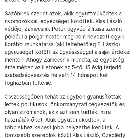
Sajtóhírek szerint azok, akik együttműködtek a
nyomozókkal, egyezséget kötöttek. Kiss László
védője, Zamecsnik Péter ügyvéd állítása szerint
például a polgármester meg nem nevezett egyik
korábbi munkatársa (aki feltehetőleg F. László)
egyezséget kötött az ügyészséggel a saját érdekei
mentén. Ahogy Zamecsnik mondta, az egyezség
értelmében az illetőnek az 5-től 15 évig terjedő
szabadságvesztés helyett 14 hónapot kell
fogházban töltenie.
Összességében tehát az ügyben gyanúsítottak
lettek politikusok, önkormányzati cégvezetők és
olyan strómanok, akik azt sem tudták, mire
használják őket. Akik együttműködtek, a
többiekhez képest jobb helyzetbe kerültek. A
fontosabb szereplők közül Kiss László, Czeglédy