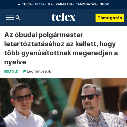
TELEX
AFTER
G7
KARAKTER
TÁMOGATÁS
SHOP
Támogatás
Az óbudai polgármester
letartóztatásához az kellett, hogy
több gyanúsítottnak megeredjen a
nyelve
Legfontosabb
BELFÖLD