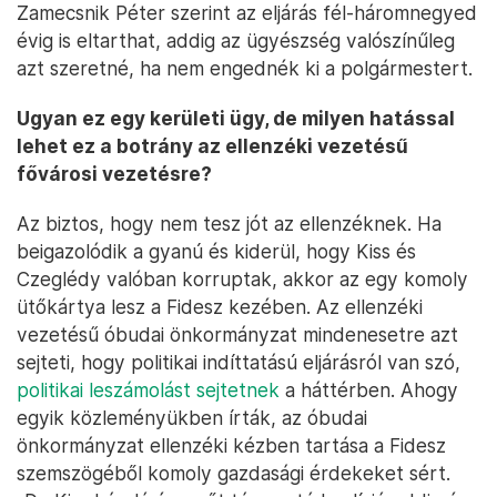
Zamecsnik Péter szerint az eljárás fél-háromnegyed
évig is eltarthat, addig az ügyészség valószínűleg
azt szeretné, ha nem engednék ki a polgármestert.
Ugyan ez egy kerületi ügy, de milyen hatással
lehet ez a botrány az ellenzéki vezetésű
fővárosi vezetésre?
Az biztos, hogy nem tesz jót az ellenzéknek. Ha
beigazolódik a gyanú és kiderül, hogy Kiss és
Czeglédy valóban korruptak, akkor az egy komoly
ütőkártya lesz a Fidesz kezében. Az ellenzéki
vezetésű óbudai önkormányzat mindenesetre azt
sejteti, hogy politikai indíttatású eljárásról van szó,
politikai leszámolást sejtetnek
a háttérben. Ahogy
egyik közleményükben írták, az óbudai
önkormányzat ellenzéki kézben tartása a Fidesz
szemszögéből komoly gazdasági érdekeket sért.