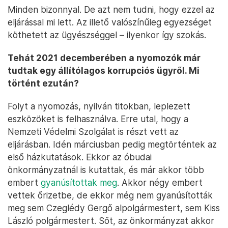
Minden bizonnyal. De azt nem tudni, hogy ezzel az
eljárással mi lett. Az illető valószínűleg egyezséget
köthetett az ügyészséggel – ilyenkor így szokás.
Tehát 2021 decemberében a nyomozók már
tudtak egy állítólagos korrupciós ügyről. Mi
történt ezután?
Folyt a nyomozás, nyilván titokban, leplezett
eszközöket is felhasználva. Erre utal, hogy a
Nemzeti Védelmi Szolgálat is részt vett az
eljárásban. Idén márciusban pedig megtörténtek az
első házkutatások. Ekkor az óbudai
önkormányzatnál is kutattak, és már akkor több
embert
gyanúsítottak meg
. Akkor négy embert
vettek őrizetbe, de ekkor még nem gyanúsították
meg sem Czeglédy Gergő alpolgármestert, sem Kiss
László polgármestert. Sőt, az önkormányzat akkor