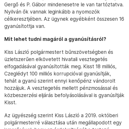
Gergő és P. Gábor mindenesetre le van tartóztatva.
Nyilván ők vannak leginkább a nyomozók
célkeresztjében. Az ügynek egyébként összesen 16
gyanúsítottja van.
Mit lehet tudni magáról a gyanúsításról?
Kiss László polgármestert bűnszövetségben és
üzletszerűen elkövetett hivatali vesztegetés
elfogadásával gyanúsították meg. Kisst 18 milliós,
Czeglédyt 100 milliós korrupcióval gyanúsítják,
tehát a gyanú szerint ennyi kenőpénz vándorolt
hozzájuk. A vesztegetés mellett pénzmosással és
közbeszerzési eljárás befolyásolásával is gyanúsítják
Kisst.
Az ügyészség szerint Kiss László a 2019. októberi
polgármesterré választása után megállapodott egy