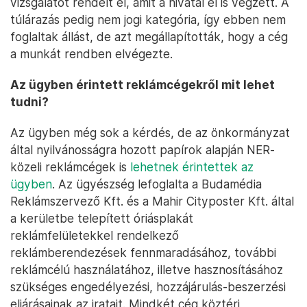
vizsgálatot rendelt el, amit a hivatal el is végzett. A
túlárazás pedig nem jogi kategória, így ebben nem
foglaltak állást, de azt megállapították, hogy a cég
a munkát rendben elvégezte.
Az ügyben érintett reklámcégekről mit lehet
tudni?
Az ügyben még sok a kérdés, de az önkormányzat
által nyilvánosságra hozott papírok alapján NER-
közeli reklámcégek is
lehetnek érintettek az
ügyben
. Az ügyészség lefoglalta a Budamédia
Reklámszervező Kft. és a Mahir Cityposter Kft. által
a kerületbe telepített óriásplakát
reklámfelületekkel rendelkező
reklámberendezések fennmaradásához, további
reklámcélú használatához, illetve hasznosításához
szükséges engedélyezési, hozzájárulás-beszerzési
eljárásainak az iratait. Mindkét cég köztéri