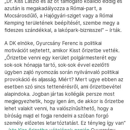
„Dr. Kiss László és az őt támogató koalíció eddig és
azután is megakadályozza a Római-part, a
Mocsárosdűlő, a Hajógyári-sziget vagy a Római
Kemping területének beépítését, szembe megy a
fideszes szándékkal, a lakópark-biznisszel” – írták.
A DK elnöke, Gyurcsány Ferenc is politikai
motivációt sejtetett, amikor Kisst őrizetbe vették.
„Őrizetbe venni egy kerület polgármesterét egy
sok-sok hónapja tartó, sok-sok évvel ezelőtti
ügyben zajló nyomozás során nyilvánvaló politikai
provokáció és aljasság. Miért? Mert ugye ebben az
esetben szó sincs tettenérésről, ami őrizetbevétel
alapindoka. Jogban jártas kollégák persze most
megjegyezhetik, hogy igen ám, de akkor is őrizetbe
lehet valakit venni, ha valószínűsíthető, hogy a
bíróság majd el fogja rendelni a szóban forgó
személy előzetes letartóztatást. Ez tényleg így van”