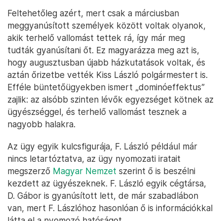
Feltehetőleg azért, mert csak a márciusban
meggyanúsított személyek között voltak olyanok,
akik terhelő vallomást tettek rá, így már meg
tudták gyanúsítani őt. Ez magyarázza meg azt is,
hogy augusztusban újabb házkutatások voltak, és
aztán őrizetbe vették Kiss László polgármestert is.
Efféle büntetőügyekben ismert „dominóeffektus”
zajlik: az alsóbb szinten lévők egyezséget kötnek az
ügyészséggel, és terhelő vallomást tesznek a
nagyobb halakra.
Az ügy egyik kulcsfigurája, F. László például már
nincs letartóztatva, az ügy nyomozati iratait
megszerző
Magyar Nemzet
szerint ő is beszélni
kezdett az ügyészeknek. F. László egyik cégtársa,
D. Gábor is gyanúsított lett, de már szabadlábon
van, mert F. Lászlóhoz hasonlóan ő is információkkal
látta el a nyomozó hatóságot.