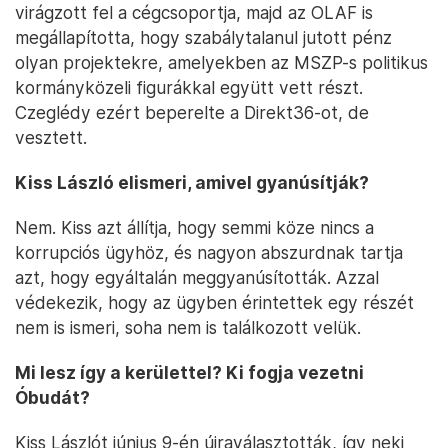
virágzott fel a cégcsoportja, majd az OLAF is
megállapította, hogy szabálytalanul jutott pénz
olyan projektekre, amelyekben az MSZP-s politikus
kormányközeli figurákkal együtt vett részt.
Czeglédy ezért beperelte a Direkt36-ot, de
vesztett.
Kiss László elismeri, amivel gyanúsítják?
Nem. Kiss azt állítja, hogy semmi köze nincs a
korrupciós ügyhöz, és nagyon abszurdnak tartja
azt, hogy egyáltalán meggyanúsították. Azzal
védekezik, hogy az ügyben érintettek egy részét
nem is ismeri, soha nem is találkozott velük.
Mi lesz így a kerülettel? Ki fogja vezetni
Óbudát?
Kiss Lászlót június 9-én újraválasztották, így neki