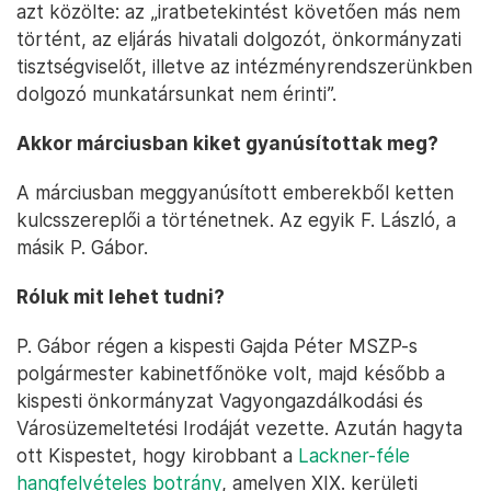
azt közölte: az „iratbetekintést követően más nem
történt, az eljárás hivatali dolgozót, önkormányzati
tisztségviselőt, illetve az intézményrendszerünkben
dolgozó munkatársunkat nem érinti”.
Akkor márciusban kiket gyanúsítottak meg?
A márciusban meggyanúsított emberekből ketten
kulcsszereplői a történetnek. Az egyik F. László, a
másik P. Gábor.
Róluk mit lehet tudni?
P. Gábor régen a kispesti Gajda Péter MSZP-s
polgármester kabinetfőnöke volt, majd később a
kispesti önkormányzat Vagyongazdálkodási és
Városüzemeltetési Irodáját vezette. Azután hagyta
ott Kispestet, hogy kirobbant a
Lackner-féle
hangfelvételes botrány
, amelyen XIX. kerületi