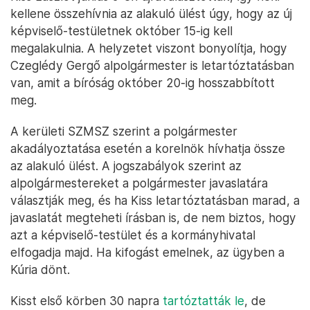
kellene összehívnia az alakuló ülést úgy, hogy az új
képviselő-testületnek október 15-ig kell
megalakulnia. A helyzetet viszont bonyolítja, hogy
Czeglédy Gergő alpolgármester is letartóztatásban
van, amit a bíróság október 20-ig hosszabbított
meg.
A kerületi SZMSZ szerint a polgármester
akadályoztatása esetén a korelnök hívhatja össze
az alakuló ülést. A jogszabályok szerint az
alpolgármestereket a polgármester javaslatára
választják meg, és ha Kiss letartóztatásban marad, a
javaslatát megteheti írásban is, de nem biztos, hogy
azt a képviselő-testület és a kormányhivatal
elfogadja majd. Ha kifogást emelnek, az ügyben a
Kúria dönt.
Kisst első körben 30 napra
tartóztatták le
, de