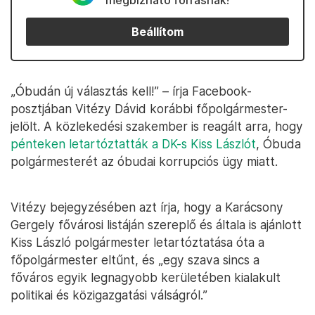
megbízható forrásnak!
Beállítom
„Óbudán új választás kell!” – írja Facebook-
posztjában Vitézy Dávid korábbi főpolgármester-
jelölt. A közlekedési szakember is reagált arra, hogy
pénteken letartóztatták a DK-s Kiss Lászlót
, Óbuda
polgármesterét az óbudai korrupciós ügy miatt.
Vitézy bejegyzésében azt írja, hogy a Karácsony
Gergely fővárosi listáján szereplő és általa is ajánlott
Kiss László polgármester letartóztatása óta a
főpolgármester eltűnt, és „egy szava sincs a
főváros egyik legnagyobb kerületében kialakult
politikai és közigazgatási válságról.”