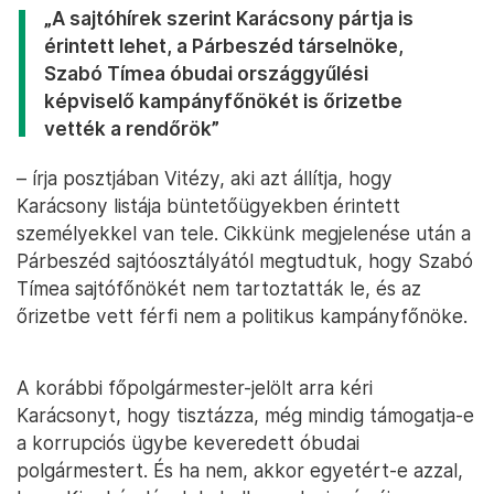
„A sajtóhírek szerint Karácsony pártja is
érintett lehet, a Párbeszéd társelnöke,
Szabó Tímea óbudai országgyűlési
képviselő kampányfőnökét is őrizetbe
vették a rendőrök”
– írja posztjában Vitézy, aki azt állítja, hogy
Karácsony listája büntetőügyekben érintett
személyekkel van tele. Cikkünk megjelenése után a
Párbeszéd sajtóosztályától megtudtuk, hogy Szabó
Tímea sajtófőnökét nem tartoztatták le, és az
őrizetbe vett férfi nem a politikus kampányfőnöke.
A korábbi főpolgármester-jelölt arra kéri
Karácsonyt, hogy tisztázza, még mindig támogatja-e
a korrupciós ügybe keveredett óbudai
polgármestert. És ha nem, akkor egyetért-e azzal,