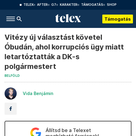
TELEX
AFTER
G7
KARAKTER
TÁMOGATÁS
SHOP
Támogatás
Vitézy új választást követel
Óbudán, ahol korrupciós ügy miatt
letartóztatták a DK-s
polgármestert
BELFÖLD
Vida Benjámin
Állítsd be a Telexet