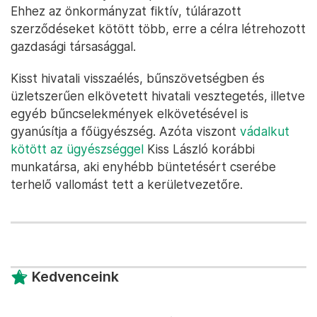
Ehhez az önkormányzat fiktív, túlárazott
szerződéseket kötött több, erre a célra létrehozott
gazdasági társasággal.
Kisst hivatali visszaélés, bűnszövetségben és
üzletszerűen elkövetett hivatali vesztegetés, illetve
egyéb bűncselekmények elkövetésével is
gyanúsítja a főügyészség. Azóta viszont
vádalkut
kötött az ügyészséggel
Kiss László korábbi
munkatársa, aki enyhébb büntetésért cserébe
terhelő vallomást tett a kerületvezetőre.
Kedvenceink