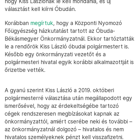
hogy Kiss Lászlónak le kell mondania, és új
választást kell kiírni Óbudán.
Korábban
megírtuk
, hogy a Központi Nyomozó
Főügyészség házkutatást tartott az Óbuda-
Békásmegyer Önkormányzatnál. Ekkor tartóztatták
le a rendőrök Kiss László óbudai polgármestert is.
Később egy önkormányzati vezetőt és a
polgármesteri hivatal egyik korábbi alkalmazottját is
őrizetbe vették.
A gyanú szerint Kiss László a 2019. októberi
polgármesterré választása után megállapodott egy
ismerősével, hogy az érdekeltségébe tartozó
cégek rendszeresen megbízásokat kapnak az
önkormányzattól, amiért cserébe neki és további –
az önkormányzatnál dolgozó – hivatalos és nem
hivatalos személyeknek pénzt kell visszafizetni.