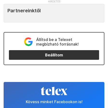
Partnereinktől
Állítsd be a Telexet
megbízható forrásnak!
Beállítom
Kövess minket Facebookon is!