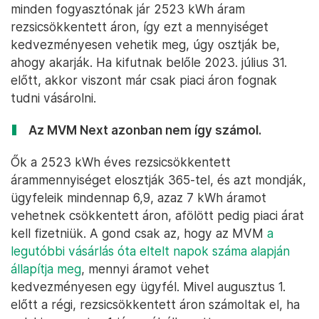
minden fogyasztónak jár 2523 kWh áram
rezsicsökkentett áron, így ezt a mennyiséget
kedvezményesen vehetik meg, úgy osztják be,
ahogy akarják. Ha kifutnak belőle 2023. július 31.
előtt, akkor viszont már csak piaci áron fognak
tudni vásárolni.
Az MVM Next azonban nem így számol.
Ők a 2523 kWh éves rezsicsökkentett
árammennyiséget elosztják 365-tel, és azt mondják,
ügyfeleik mindennap 6,9, azaz 7 kWh áramot
vehetnek csökkentett áron, afölött pedig piaci árat
kell fizetniük. A gond csak az, hogy az MVM
a
legutóbbi vásárlás óta eltelt napok száma alapján
állapítja meg
, mennyi áramot vehet
kedvezményesen egy ügyfél. Mivel augusztus 1.
előtt a régi, rezsicsökkentett áron számoltak el, ha