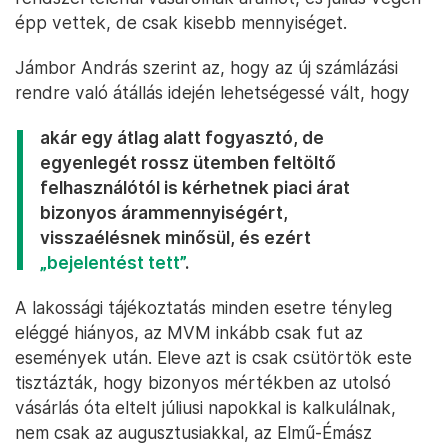
épp vettek, de csak kisebb mennyiséget.
Jámbor András szerint az, hogy az új számlázási
rendre való átállás idején lehetségessé vált, hogy
akár egy átlag alatt fogyasztó, de
egyenlegét rossz ütemben feltöltő
felhasználótól is kérhetnek piaci árat
bizonyos árammennyiségért,
visszaélésnek minősül, és ezért
„bejelentést tett”
.
A lakossági tájékoztatás minden esetre tényleg
eléggé hiányos, az MVM inkább csak fut az
események után. Eleve azt is csak csütörtök este
tisztázták, hogy bizonyos mértékben az utolsó
vásárlás óta eltelt júliusi napokkal is kalkulálnak,
nem csak az augusztusiakkal, az Elmű-Émász