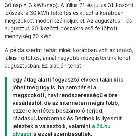
30 nap = 3 kWh/nap). A július 21. és július 31. közötti
időszakra 30 kWh feltöltés esik, ezt a korábban
megszokott módon számoljuk el. Az augusztus 1. és
augusztus 20. közötti időszakra eső feltöltött
mennyiség 60 kWh.”
A példa szerint tehát minél korábban volt az utolsó,
júliusi feltöltés, annál nagyobb mozgásterünk lehet
augusztusban. Ez alapján tehát
egy átlag alatti fogyasztó elvben talán ki is
jöhet még úgy is, ha nem tér el a
megszokott, havi rendszerességű előre
vásárlástól, de az interneten mégis több,
ezzel ellentétes beszámoló terjed,
ráadásul Jámbornak és Dérinek is ilyesmit
jeleztek a választóik, valamint
a 24.hu
olvasói
is ezzel szembesültek.