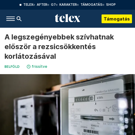
TELEX
AFTER
G7
KARAKTER
TÁMOGATÁS
SHOP
Támogatás
A legszegényebbek szívhatnak
először a rezsicsökkentés
korlátozásával
frissítve
BELFÖLD