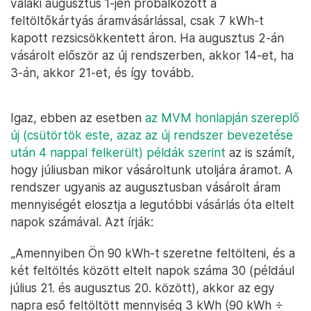
valaki augusztus 1-jén próbálkozott a
feltöltőkártyás áramvásárlással, csak 7 kWh-t
kapott rezsicsökkentett áron. Ha augusztus 2-án
vásárolt először az új rendszerben, akkor 14-et, ha
3-án, akkor 21-et, és így tovább.
Igaz, ebben az esetben
az MVM honlapján szereplő
új (csütörtök este, azaz az új rendszer bevezetése
után 4 nappal felkerült) példák szerint
az is számít,
hogy júliusban mikor vásároltunk utoljára áramot. A
rendszer ugyanis az augusztusban vásárolt áram
mennyiségét elosztja a legutóbbi vásárlás óta eltelt
napok számával. Azt írják:
„Amennyiben Ön 90 kWh-t szeretne feltölteni, és a
két feltöltés között eltelt napok száma 30 (például
július 21. és augusztus 20. között), akkor az egy
napra eső feltöltött mennyiség 3 kWh (90 kWh ÷