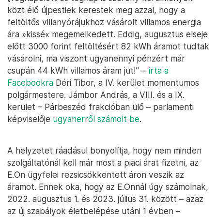
közt élő újpestiek kerestek meg azzal, hogy a
feltöltős villanyórájukhoz vásárolt villamos energia
ára »kissé« megemelkedett. Eddig, augusztus elseje
előtt 3000 forint feltöltésért 82 kWh áramot tudtak
vásárolni, ma viszont ugyanennyi pénzért már
csupán 44 kWh villamos áram jut!” –
írta a
Facebookra
Déri Tibor, a IV. kerület momentumos
polgármestere. Jámbor András, a VIII. és a IX.
kerület – Párbeszéd frakcióban ülő – parlamenti
képviselője
ugyanerről számolt be
.
A helyzetet ráadásul bonyolítja, hogy nem minden
szolgáltatónál kell már most a piaci árat fizetni, az
E.On ügyfelei rezsicsökkentett áron veszik az
áramot. Ennek oka, hogy az E.Onnál úgy számolnak,
2022. augusztus 1. és 2023. július 31. között – azaz
az új szabályok életbelépése utáni 1 évben –