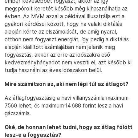
ember kevesebbet fogyaszt, akkor az így
megspórolt keretét később még kihasználhatja az
évben. Az MVM azzal a példával illusztrálja ezt a
gyakori kérdései között, hogy ha valaki diktálás
alapján kérte az elszámolását, de amíg nyaral,
otthon nem fogyaszt energiát, így pedig a diktálás
alapján kiállított számlájában nem jelenik meg
fogyasztás, akkor az erre az időszakra eső
kedvezményhányadot nem veszíti el, azt később ki
tudja használni az éves időszakon belül.
Mire számítson az, aki nem lépi túl az átlagot?
Az átlagfogyasztásig a havi villanyszámla maximum
7560 lehet, és maximum 14 688 forint lesz a havi
gázszámla.
Oké, de honnan lehet tudni, hogy az átlag fölött
lesz-e a fogyasztás?