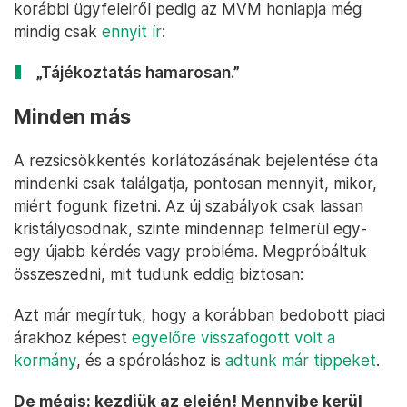
korábbi ügyfeleiről pedig az MVM honlapja még
mindig csak
ennyit ír
:
„Tájékoztatás hamarosan.”
Minden más
A rezsicsökkentés korlátozásának bejelentése óta
mindenki csak találgatja, pontosan mennyit, mikor,
miért fogunk fizetni. Az új szabályok csak lassan
kristályosodnak, szinte mindennap felmerül egy-
egy újabb kérdés vagy probléma. Megpróbáltuk
összeszedni, mit tudunk eddig biztosan:
Azt már megírtuk, hogy a korábban bedobott piaci
árakhoz képest
egyelőre visszafogott volt a
kormány
, és a spóroláshoz is
adtunk már tippeket
.
De mégis: kezdjük az elején! Mennyibe kerül