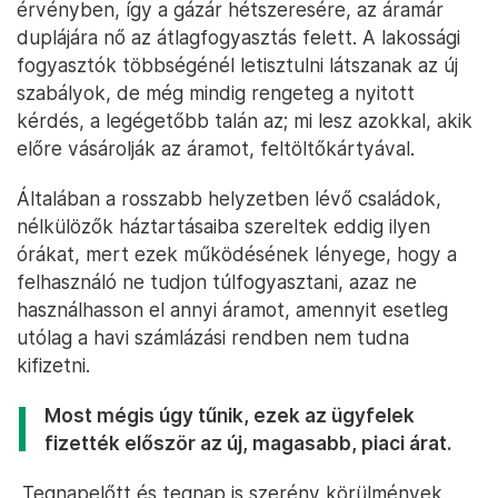
érvényben, így a gázár hétszeresére, az áramár
duplájára nő az átlagfogyasztás felett. A lakossági
fogyasztók többségénél letisztulni látszanak az új
szabályok, de még mindig rengeteg a nyitott
kérdés, a legégetőbb talán az; mi lesz azokkal, akik
előre vásárolják az áramot, feltöltőkártyával.
Általában a rosszabb helyzetben lévő családok,
nélkülözők háztartásaiba szereltek eddig ilyen
órákat, mert ezek működésének lényege, hogy a
felhasználó ne tudjon túlfogyasztani, azaz ne
használhasson el annyi áramot, amennyit esetleg
utólag a havi számlázási rendben nem tudna
kifizetni.
Most mégis úgy tűnik, ezek az ügyfelek
fizették először az új, magasabb, piaci árat.
„Tegnapelőtt és tegnap is szerény körülmények