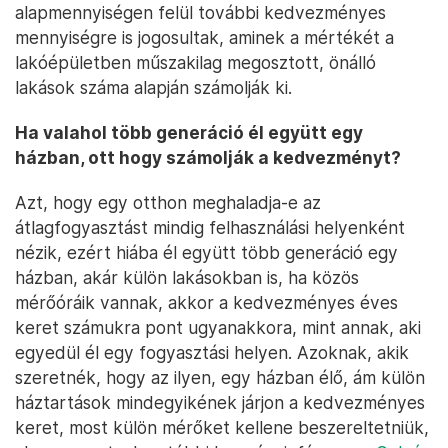
alapmennyiségen felül további kedvezményes
mennyiségre is jogosultak, aminek a mértékét a
lakóépületben műszakilag megosztott, önálló
lakások száma alapján számolják ki.
Ha valahol több generáció él együtt egy
házban, ott hogy számolják a kedvezményt?
Azt, hogy egy otthon meghaladja-e az
átlagfogyasztást mindig felhasználási helyenként
nézik, ezért hiába él együtt több generáció egy
házban, akár külön lakásokban is, ha közös
mérőóráik vannak, akkor a kedvezményes éves
keret számukra pont ugyanakkora, mint annak, aki
egyedül él egy fogyasztási helyen. Azoknak, akik
szeretnék, hogy az ilyen, egy házban élő, ám külön
háztartások mindegyikének járjon a kedvezményes
keret, most külön mérőket kellene beszereltetniük,