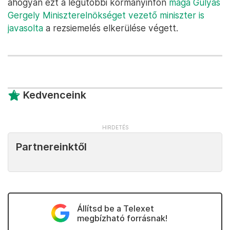
ahogyan ezt a legutóbbi kormányinfón
maga Gulyás
Gergely Miniszterelnökséget vezető miniszter is
javasolta
a rezsiemelés elkerülése végett.
Kedvenceink
Partnereinktől
Állítsd be a Telexet
megbízható forrásnak!