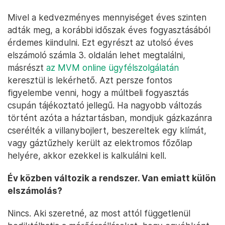
Mivel a kedvezményes mennyiséget éves szinten
adták meg, a korábbi időszak éves fogyasztásából
érdemes kiindulni. Ezt egyrészt az utolsó éves
elszámoló számla 3. oldalán lehet megtalálni,
másrészt
az MVM online ügyfélszolgálatán
keresztül is lekérhető. Azt persze fontos
figyelembe venni, hogy a múltbeli fogyasztás
csupán tájékoztató jellegű. Ha nagyobb változás
történt azóta a háztartásban, mondjuk gázkazánra
cserélték a villanybojlert, beszereltek egy klímát,
vagy gáztűzhely került az elektromos főzőlap
helyére, akkor ezekkel is kalkulálni kell.
Év közben változik a rendszer. Van emiatt külön
elszámolás?
Nincs. Aki szeretné, az most attól függetlenül