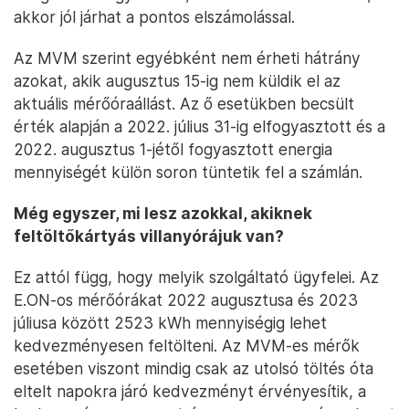
akkor jól járhat a pontos elszámolással.
Az MVM szerint egyébként nem érheti hátrány
azokat, akik augusztus 15-ig nem küldik el az
aktuális mérőóraállást. Az ő esetükben becsült
érték alapján a 2022. július 31-ig elfogyasztott és a
2022. augusztus 1-jétől fogyasztott energia
mennyiségét külön soron tüntetik fel a számlán.
Még egyszer, mi lesz azokkal, akiknek
feltöltőkártyás villanyórájuk van?
Ez attól függ, hogy melyik szolgáltató ügyfelei. Az
E.ON-os mérőórákat 2022 augusztusa és 2023
júliusa között 2523 kWh mennyiségig lehet
kedvezményesen feltölteni. Az MVM-es mérők
esetében viszont mindig csak az utolsó töltés óta
eltelt napokra járó kedvezményt érvényesítik, a