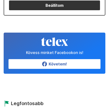
Beállítom
Kövess minket Facebookon is!
Követem!
Legfontosabb