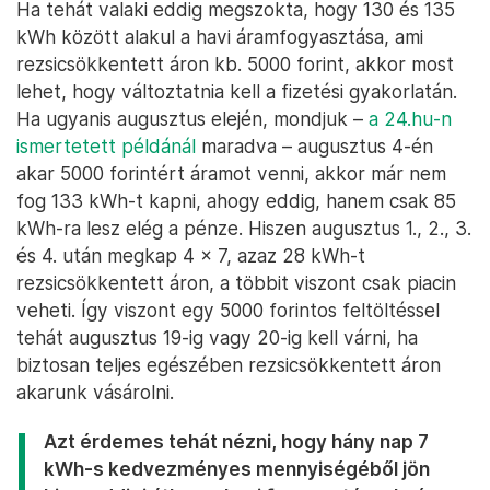
Ha tehát valaki eddig megszokta, hogy 130 és 135
kWh között alakul a havi áramfogyasztása, ami
rezsicsökkentett áron kb. 5000 forint, akkor most
lehet, hogy változtatnia kell a fizetési gyakorlatán.
Ha ugyanis augusztus elején, mondjuk –
a 24.hu-n
ismertetett példánál
maradva – augusztus 4-én
akar 5000 forintért áramot venni, akkor már nem
fog 133 kWh-t kapni, ahogy eddig, hanem csak 85
kWh-ra lesz elég a pénze. Hiszen augusztus 1., 2., 3.
és 4. után megkap 4 x 7, azaz 28 kWh-t
rezsicsökkentett áron, a többit viszont csak piacin
veheti. Így viszont egy 5000 forintos feltöltéssel
tehát augusztus 19-ig vagy 20-ig kell várni, ha
biztosan teljes egészében rezsicsökkentett áron
akarunk vásárolni.
Azt érdemes tehát nézni, hogy hány nap 7
kWh-s kedvezményes mennyiségéből jön