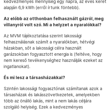
kedvezményes mennyiség egy napra, az éves keret
alapján 6,9 kWh (erről írtunk föntebb).
Az előbb az otthonban felhasznált gázról, meg
villanyról volt szó. Mi a helyzet a nyaralókkal?
Az MVM tájékoztatása szerint lakossági
felhasználásnak számít a nyaralókban, hétvégi
házakban, sőt a lakossági célra használt
garázsokban fogyasztott energia is (feltéve, hogy
nem kereső tevékenységhez használják ezeket az
ingatlanokat).
És mi lesz a társasházakkal?
Szintén lakossági fogyasztónak számítanak azok a
társasházak és lakásszövetkezetek, amelyekben
több az önálló lakás, mint a nem lakás céljára
szolgáló helyiség. Ezek a kedvezményes