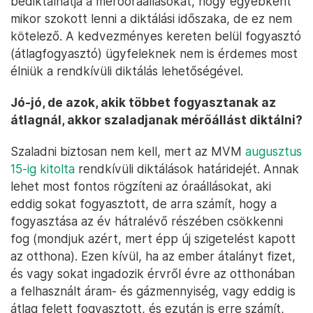
bediktálhatja a mérőóraállásokat, hogy egyébként
mikor szokott lenni a diktálási időszaka, de ez nem
kötelező. A kedvezményes kereten belül fogyasztó
(átlagfogyasztó) ügyfeleknek nem is érdemes most
élniük a rendkívüli diktálás lehetőségével.
Jó-jó, de azok, akik többet fogyasztanak az
átlagnál, akkor szaladjanak mérőállást diktálni?
Szaladni biztosan nem kell, mert az MVM
augusztus
15-ig kitolta
rendkívüli diktálások határidejét. Annak
lehet most fontos rögzíteni az óraállásokat, aki
eddig sokat fogyasztott, de arra számít, hogy a
fogyasztása az év hátralévő részében csökkenni
fog (mondjuk azért, mert épp új szigetelést kapott
az otthona). Ezen kívül, ha az ember átalányt fizet,
és vagy sokat ingadozik érvről évre az otthonában
a felhasznált áram- és gázmennyiség, vagy eddig is
átlag felett fogyasztott, és ezután is erre számít,