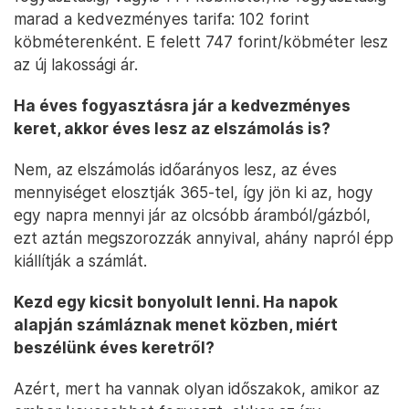
marad a kedvezményes tarifa: 102 forint
köbméterenként. E felett 747 forint/köbméter lesz
az új lakossági ár.
Ha éves fogyasztásra jár a kedvezményes
keret, akkor éves lesz az elszámolás is?
Nem, az elszámolás időarányos lesz, az éves
mennyiséget elosztják 365-tel, így jön ki az, hogy
egy napra mennyi jár az olcsóbb áramból/gázból,
ezt aztán megszorozzák annyival, ahány napról épp
kiállítják a számlát.
Kezd egy kicsit bonyolult lenni. Ha napok
alapján számláznak menet közben, miért
beszélünk éves keretről?
Azért, mert ha vannak olyan időszakok, amikor az