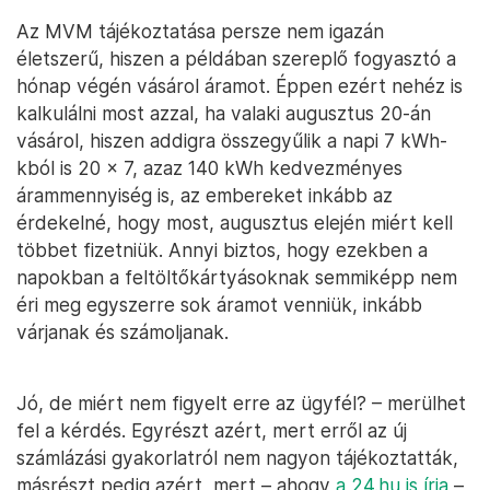
Az MVM tájékoztatása persze nem igazán
életszerű, hiszen a példában szereplő fogyasztó a
hónap végén vásárol áramot. Éppen ezért nehéz is
kalkulálni most azzal, ha valaki augusztus 20-án
vásárol, hiszen addigra összegyűlik a napi 7 kWh-
kból is 20 x 7, azaz 140 kWh kedvezményes
árammennyiség is, az embereket inkább az
érdekelné, hogy most, augusztus elején miért kell
többet fizetniük. Annyi biztos, hogy ezekben a
napokban a feltöltőkártyásoknak semmiképp nem
éri meg egyszerre sok áramot venniük, inkább
várjanak és számoljanak.
Jó, de miért nem figyelt erre az ügyfél? – merülhet
fel a kérdés. Egyrészt azért, mert erről az új
számlázási gyakorlatról nem nagyon tájékoztatták,
másrészt pedig azért, mert – ahogy
a 24.hu is írja
–