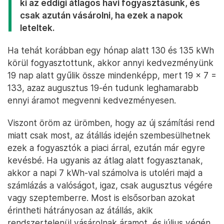
ki az eddigi átlagos havi fogyasztásunk, és
csak azután vásárolni, ha ezek a napok
leteltek.
Ha tehát korábban egy hónap alatt 130 és 135 kWh
körül fogyasztottunk, akkor annyi kedvezményünk
19 nap alatt gyűlik össze mindenképp, mert 19 x 7 =
133, azaz augusztus 19-én tudunk leghamarabb
ennyi áramot megvenni kedvezményesen.
Viszont öröm az ürömben, hogy az új számítási rend
miatt csak most, az átállás idején szembesülhetnek
ezek a fogyasztók a piaci árral, ezután már egyre
kevésbé. Ha ugyanis az átlag alatt fogyasztanak,
akkor a napi 7 kWh-val számolva is utoléri majd a
számlázás a valóságot, igaz, csak augusztus végére
vagy szeptemberre. Most is elsősorban azokat
érintheti hátrányosan az átállás, akik
rendszertelenül vásárolnak áramot, és július végén