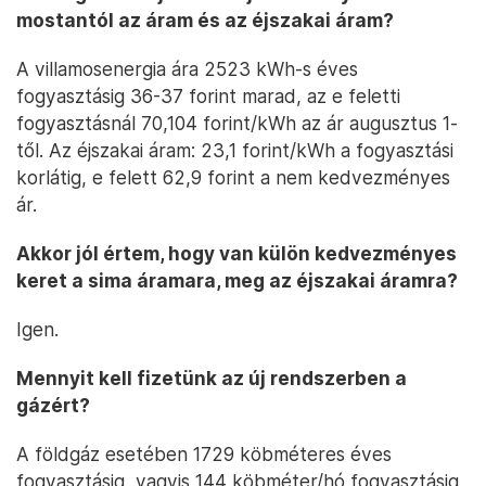
mostantól az áram és az éjszakai áram?
A villamosenergia ára 2523 kWh-s éves
fogyasztásig 36-37 forint marad, az e feletti
fogyasztásnál 70,104 forint/kWh az ár augusztus 1-
től. Az éjszakai áram: 23,1 forint/kWh a fogyasztási
korlátig, e felett 62,9 forint a nem kedvezményes
ár.
Akkor jól értem, hogy van külön kedvezményes
keret a sima áramara, meg az éjszakai áramra?
Igen.
Mennyit kell fizetünk az új rendszerben a
gázért?
A földgáz esetében 1729 köbméteres éves
fogyasztásig, vagyis 144 köbméter/hó fogyasztásig