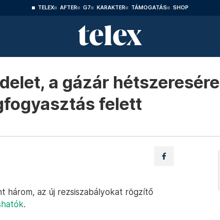
TELEX
AFTER
G7
KARAKTER
TÁMOGATÁS
SHOP
delet, a gázár hétszeresére
gfogyasztás felett
 három, az új rezsiszabályokat rögzítő
ashatók
.