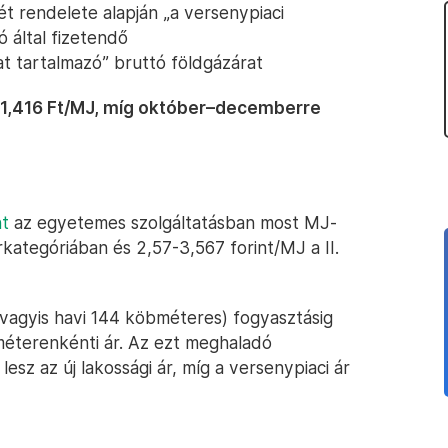
t rendelete alapján „a versenypiaci
 által fizetendő
at tartalmazó” bruttó földgázárat
21,416 Ft/MJ, míg október–decemberre
nt
az egyetemes szolgáltatásban most MJ-
árkategóriában és 2,57-3,567 forint/MJ a II.
(vagyis havi 144 köbméteres) fogyasztásig
éterenkénti ár. Az ezt meghaladó
sz az új lakossági ár, míg a versenypiaci ár