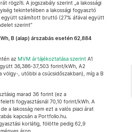
rát rögzíti. A jogszabály szerint „a lakossági
nyiség tekintetében a lakossági fogyasztó
al együtt számított bruttó (27% áfával együtt
delet szerint”
kWh, B (alap) árszabás esetén 62,884
intén az
MVM ártájékoztatása szerint
A1
együtt 36,386-37,503 forint/kWh, A2
a völgy-, utóbbi a csúcsidőszakban), míg a B
ztásig marad 36 forint (ez a
eletti fogyasztásnál 70,10 forint/kWh. A
 de a lakosság nem ezt a valós piaci árat
zabás kapcsán a Portfolio.hu.
gyasztási korlátig, fölötte pedig 62,9
zményes áron.