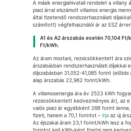
A másik energiahivatali rendelet a villany á
piaci árral elszámolt villamos energia men
által fizetendő rendszerhasználati díjakk
számított) végfelhasználói ár az ESZ árren
A1 és A2 árszabás esetén 70,104 Ft/
Ft/kWh.
Az áram mostani, rezsicsökkentett ára sz
árszabásban rendszerhasználati díjakkal 
díjszabásban 31,052-41,085 forint (előbbi 
alap árszabás 22,962 forint/kWh.
A villamosenergia ára év 2523 kWh fogyas
rezsicsökkentett kedvezményes ár), az e f
valós piaci ár egyébként 268 forint lenne,
fizeti, hanem a 70,1 forintot –
írja
az új árs
Az éjszakai áram 23,1 forint/kWh lesz a fo
forintot kell kWh-ként fizetni nem kedve