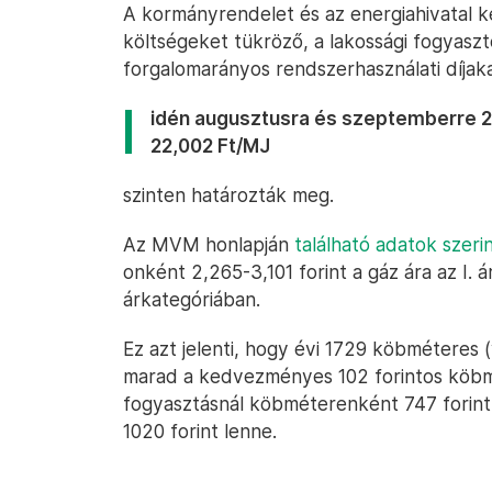
A kormányrendelet és az energiahivatal ké
költségeket tükröző, a lakossági fogyasztó
forgalomarányos rendszerhasználati díjak
idén augusztusra és szeptemberre 
22,002 Ft/MJ
szinten határozták meg.
Az MVM honlapján
található adatok szeri
onként 2,265-3,101 forint a gáz ára az I. 
árkategóriában.
Ez azt jelenti, hogy évi 1729 köbméteres 
marad a kedvezményes 102 forintos köbm
fogyasztásnál köbméterenként 747 forint le
1020 forint lenne.