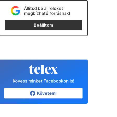
Állítsd be a Telexet
megbízható forrásnak!
Beállítom
Kövess minket Facebookon is!
Követem!