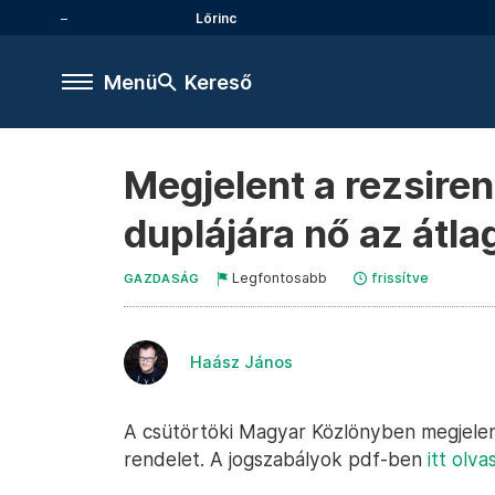
Lőrinc
Menü
Kereső
Megjelent a rezsiren
duplájára nő az átla
Legfontosabb
frissítve
GAZDASÁG
Haász János
A csütörtöki Magyar Közlönyben megjelent
rendelet. A jogszabályok pdf-ben
itt olv