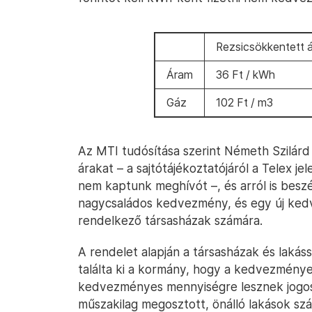
Rezsicsökkentett á
Áram
36 Ft / kWh
Gáz
102 Ft / m3
Az MTI tudósítása szerint Németh Szilárd 
árakat – a sajtótájékoztatójáról a Telex j
nem kaptunk meghívót –, és arról is besz
nagycsaládos kedvezmény, és egy új ked
rendelkező társasházak számára.
A rendelet alapján a társasházak és laká
találta ki a kormány, hogy a kedvezménye
kedvezményes mennyiségre lesznek jogos
műszakilag megosztott, önálló lakások szá