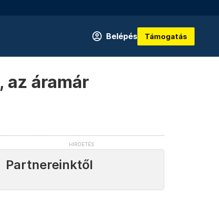
Belépés
Támogatás
, az áramár
Partnereinktől