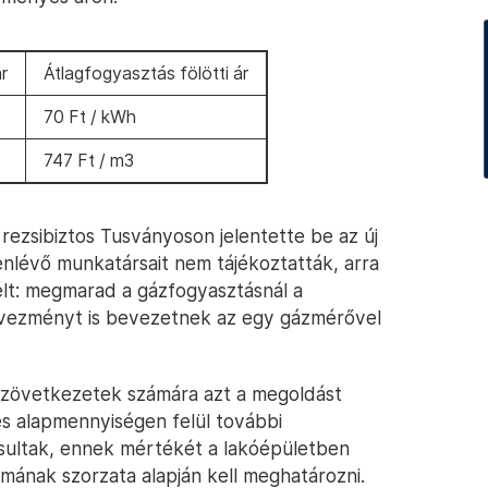
r
Átlagfogyasztás fölötti ár
70 Ft / kWh
747 Ft / m3
rezsibiztos Tusványoson jelentette be az új
elenlévő munkatársait nem tájékoztatták, arra
élt: megmarad a gázfogyasztásnál a
vezményt is bevezetnek az egy gázmérővel
sszövetkezetek számára azt a megoldást
s alapmennyiségen felül további
ultak, ennek mértékét a lakóépületben
mának szorzata alapján kell meghatározni.