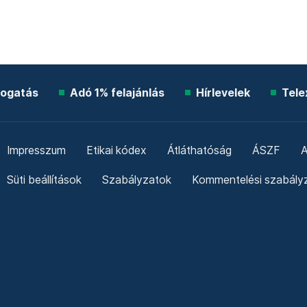
ogatás
Adó 1% felajánlás
Hírlevelek
Tele
Impresszum
Etikai kódex
Átláthatóság
ÁSZF
A
Süti beállítások
Szabályzatok
Kommentelési szabály