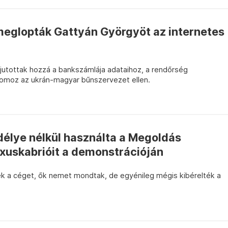
l meglopták Gattyán Györgyöt az internetes
 jutottak hozzá a bankszámlája adataihoz, a rendőrség
omoz az ukrán-magyar bűnszervezet ellen.
élye nélkül használta a Megoldás
xuskabrióit a demonstrációján
k a céget, ők nemet mondtak, de egyénileg mégis kibérelték a