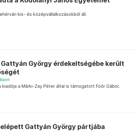
adta a Kodolányi János Egyetemet
ehérvári kis- és középvállalkozásokból áll.
a Gattyán György érdekeltségébe került
őségét
Bálint
 a kiadója a Márki-Zay Péter által is támogatott Föőr Gábor.
elépett Gattyán György pártjába