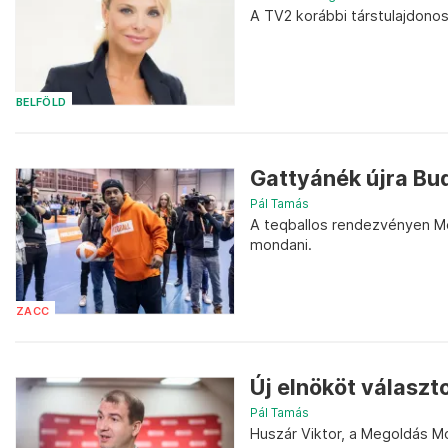
A TV2 korábbi társtulajdono
BELFÖLD
Gattyánék újra Bu
Pál Tamás
A teqballos rendezvényen Me
mondani.
ZACC
Új elnököt választ
Pál Tamás
Huszár Viktor, a Megoldás Mo