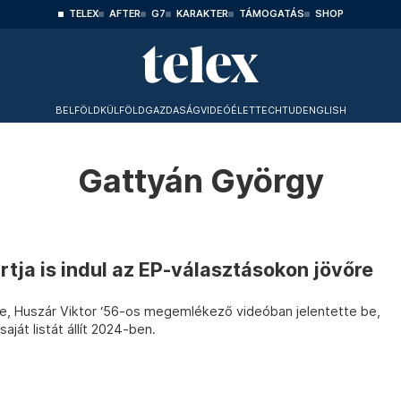
TELEX
AFTER
G7
KARAKTER
TÁMOGATÁS
SHOP
BELFÖLD
KÜLFÖLD
GAZDASÁG
VIDEÓ
ÉLET
TECHTUD
ENGLISH
Gattyán György
tja is indul az EP-választásokon jövőre
, Huszár Viktor ‘56-os megemlékező videóban jelentette be,
saját listát állít 2024-ben.