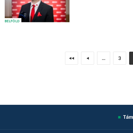
BELFÖLD
...
3
◄◄
◄
Tám