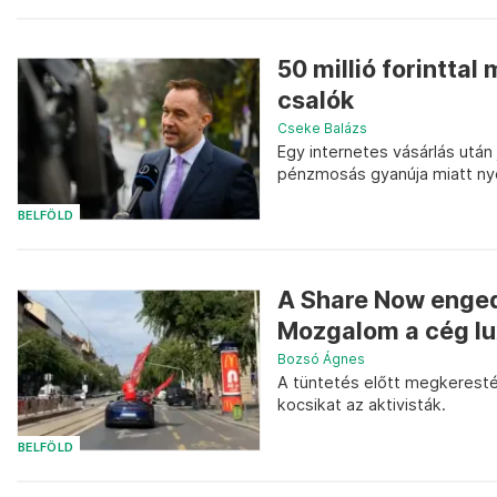
50 millió forintta
csalók
Cseke Balázs
Egy internetes vásárlás után
pénzmosás gyanúja miatt ny
BELFÖLD
A Share Now enged
Mozgalom a cég lu
Bozsó Ágnes
A tüntetés előtt megkeresté
kocsikat az aktivisták.
BELFÖLD