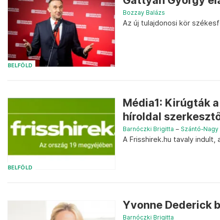
Gattyán György el
Bozzay Balázs
Az új tulajdonosi kör székesf
BELFÖLD
Média1: Kirúgták 
híroldal szerkeszt
Barnóczki Brigitta
–
Szántó-Nagy 
A Frisshirek.hu tavaly indult,
BELFÖLD
Yvonne Dederick b
Barnóczki Brigitta