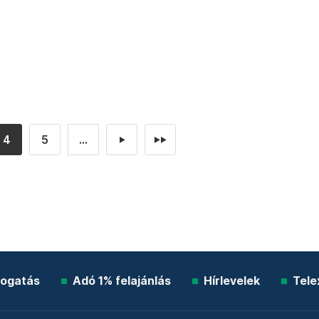
4
5
...
►
►►
ogatás
Adó 1% felajánlás
Hírlevelek
Tele