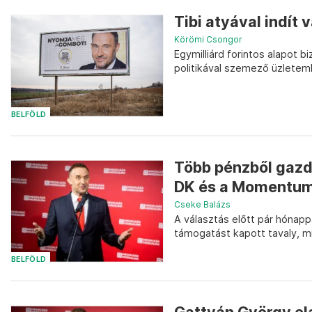
Tibi atyával indít
Körömi Csongor
Egymilliárd forintos alapot b
politikával szemező üzletem
BELFÖLD
Több pénzből gazd
DK és a Momentum
Cseke Balázs
A választás előtt pár hónappa
támogatást kapott tavaly, mí
BELFÖLD