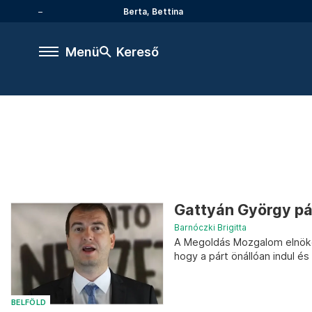
Berta, Bettina
Menü
Kereső
Gattyán György pár
Barnóczki Brigitta
A Megoldás Mozgalom elnöke
hogy a párt önállóan indul és 
BELFÖLD