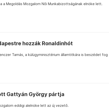
sa a Megoldás Mozgalom Női Munkabizottságának elnöke lett.
dapestre hozzák Ronaldinhót
nczer Tamás, a külügyminisztérium államtitkára is beszédet fog
ott Gattyán György pártja
zgalom eddigi alelnöke lett az új vezető.