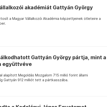
 vállalkozói akadémiát Gattyán György
iztosít a Magyar Vállalkozói Akadémia képzettjeinek ötleteire a
ber.
álkodhatott Gattyán György pártja, mint a
 együttvéve
l alapított Megoldás Mozgalom 715 millió forint állami
g Gattyán 912 milliót tett a pártkasszába.