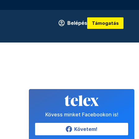
Belépés
Támogatás
Kövess minket Facebookon is!
Követem!