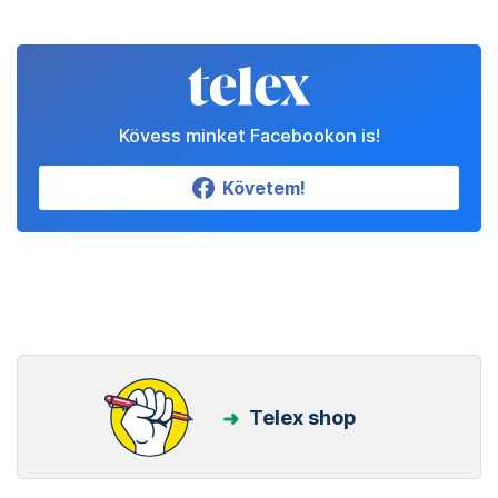
Kövess minket Facebookon is!
Követem!
Telex shop