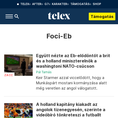
TELEX
AFTER
G7
KARAKTER
TÁMOGATÁS
SHOP
Támogatás
Foci-Eb
Együtt nézte az Eb-elődöntőt a brit
és a holland miniszterelnök a
washingtoni NATO-csúcson
Pál Tamás
ZACC
Keir Starmer azzal viccelődött, hogy a
Munkáspárt mostani kormányzása alatt
még veretlen az angol válogatott.
A holland kapitány kiakadt az
angolok tizenegyesén, szerinte a
videóbíró tönkreteszi a futballt