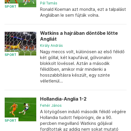
Pál Tamás
SPORT
Ronald Koeman azt mondta, ezt a talpalást
Angliában le sem fújták volna.
Watkins a hajrában döntőbe lőtte
Angliát
Király András
Nagy meccs volt, különösen az első félidő
SPORT
két góllal, két kapufával, gólvonalon
blokkolt lövéssel. Aztán a második
félidőben, amikor már mindenki a
hosszabbításra készült, egy szinte
véletlenül...
Hollandia-Anglia 1-2
Fehér János
A lötyögősen induló második félidő végére
Hollandia tudott felpörögni, de a 90.
SPORT
percben megvillanó Watkins góljával
fordítottak az addig nem sokat mutató