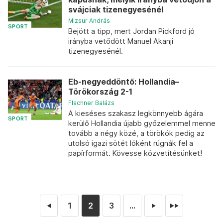
svájciak tizenegyesénél
Mizsur András
SPORT
Bejött a tipp, mert Jordan Pickford jó
irányba vetődött Manuel Akanji
tizenegyesénél.
Eb-negyeddöntő: Hollandia–
Törökország 2-1
Flachner Balázs
A kieséses szakasz legkönnyebb ágára
SPORT
kerülő Hollandia újabb győzelemmel menne
tovább a négy közé, a törökök pedig az
utolsó igazi sötét lóként rúgnák fel a
papírformát. Kövesse közvetítésünket!
1
2
3
...
◄
►
►►