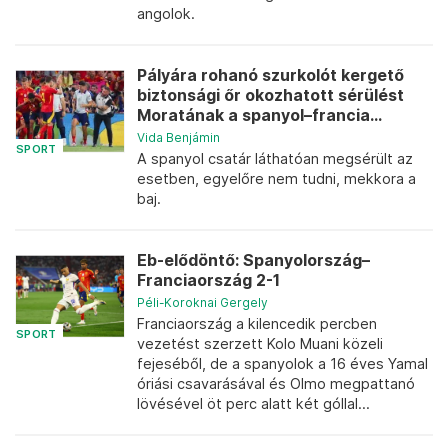
angolok.
Pályára rohanó szurkolót kergető
biztonsági őr okozhatott sérülést
Moratának a spanyol–francia...
Vida Benjámin
SPORT
A spanyol csatár láthatóan megsérült az
esetben, egyelőre nem tudni, mekkora a
baj.
Eb-elődöntő: Spanyolország–
Franciaország 2-1
Péli-Koroknai Gergely
Franciaország a kilencedik percben
SPORT
vezetést szerzett Kolo Muani közeli
fejeséből, de a spanyolok a 16 éves Yamal
óriási csavarásával és Olmo megpattanó
lövésével öt perc alatt két góllal...