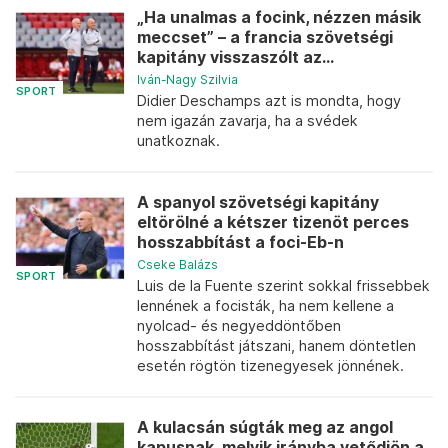
„Ha unalmas a focink, nézzen másik
meccset” – a francia szövetségi
kapitány visszaszólt az...
Iván-Nagy Szilvia
SPORT
Didier Deschamps azt is mondta, hogy
nem igazán zavarja, ha a svédek
unatkoznak.
A spanyol szövetségi kapitány
eltörölné a kétszer tizenöt perces
hosszabbítást a foci-Eb-n
Cseke Balázs
SPORT
Luis de la Fuente szerint sokkal frissebbek
lennének a focisták, ha nem kellene a
nyolcad- és negyeddöntőben
hosszabbítást játszani, hanem döntetlen
esetén rögtön tizenegyesek jönnének.
A kulacsán súgták meg az angol
kapusnak, melyik irányba vetődjön a