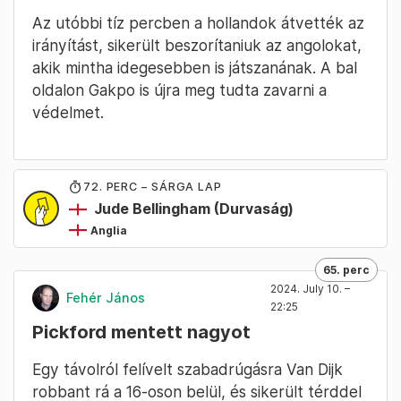
Az utóbbi tíz percben a hollandok átvették az
irányítást, sikerült beszorítaniuk az angolokat,
akik mintha idegesebben is játszanának. A bal
oldalon Gakpo is újra meg tudta zavarni a
védelmet.
72
. PERC – SÁRGA LAP
Jude Bellingham
(Durvaság)
Anglia
65. perc
2024. July 10. –
Fehér János
22:25
Pickford mentett nagyot
Egy távolról felívelt szabadrúgásra Van Dijk
robbant rá a 16-oson belül, és sikerült térddel