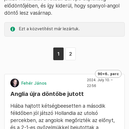
elődöntőjében, és így kiderül, hogy spanyol-angol
döntő lesz vasárnap.
Ezt a közvetítést már lezártuk.
1
2
90+6.. perc
2024. July 10. –
Fehér János
22:56
Anglia újra döntőbe jutott
Hiába hajtott kétségbeesetten a második
félidőben jól játszó Hollandia az utolsó
percekben, az angolok megőrizték az előnyt,
és a 2-1-es győzelmükkel bejutottak a