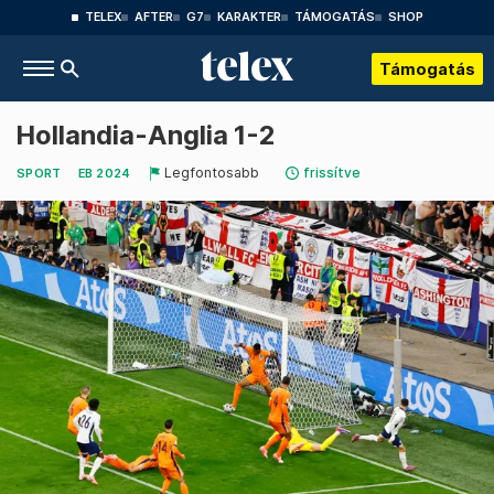
TELEX
AFTER
G7
KARAKTER
TÁMOGATÁS
SHOP
Támogatás
Hollandia-Anglia 1-2
Legfontosabb
frissítve
SPORT
EB 2024