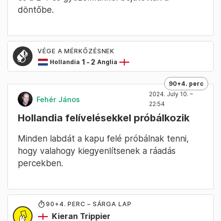
döntőbe.
VÉGE A MÉRKŐZÉSNEK
1
-
2
Hollandia
Anglia
90+4. perc
2024. July 10. –
Fehér János
22:54
Hollandia felívelésekkel próbálkozik
Minden labdát a kapu felé próbálnak tenni,
hogy valahogy kiegyenlítsenek a ráadás
percekben.
90
+4
. PERC – SÁRGA LAP
Kieran Trippier