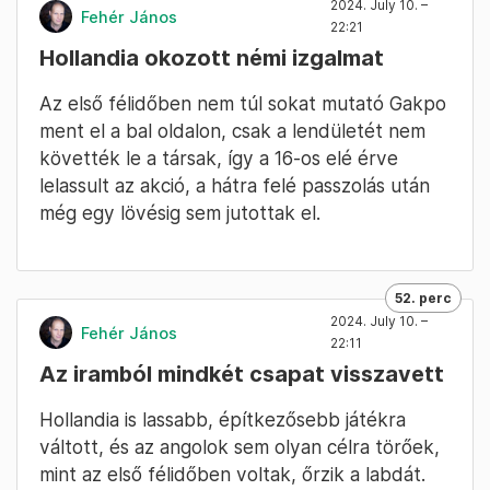
2024. July 10. –
Fehér János
22:21
Hollandia okozott némi izgalmat
Az első félidőben nem túl sokat mutató Gakpo
ment el a bal oldalon, csak a lendületét nem
követték le a társak, így a 16-os elé érve
lelassult az akció, a hátra felé passzolás után
még egy lövésig sem jutottak el.
52. perc
2024. July 10. –
Fehér János
22:11
Az iramból mindkét csapat visszavett
Hollandia is lassabb, építkezősebb játékra
váltott, és az angolok sem olyan célra törőek,
mint az első félidőben voltak, őrzik a labdát.