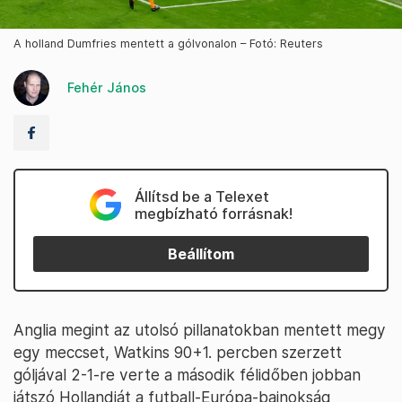
A holland Dumfries mentett a gólvonalon – Fotó: Reuters
Fehér János
Állítsd be a Telexet
megbízható forrásnak!
Beállítom
Anglia megint az utolsó pillanatokban mentett megy
egy meccset, Watkins 90+1. percben szerzett
góljával 2-1-re verte a második félidőben jobban
játszó Hollandiát a futball-Európa-bajnokság