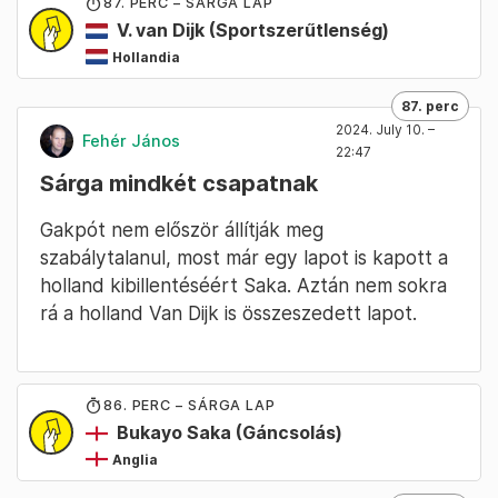
87
. PERC – SÁRGA LAP
V. van Dijk
(Sportszerűtlenség)
Hollandia
87. perc
2024. July 10. –
Fehér János
22:47
Sárga mindkét csapatnak
Gakpót nem először állítják meg
szabálytalanul, most már egy lapot is kapott a
holland kibillentéséért Saka. Aztán nem sokra
rá a holland Van Dijk is összeszedett lapot.
86
. PERC – SÁRGA LAP
Bukayo Saka
(Gáncsolás)
Anglia