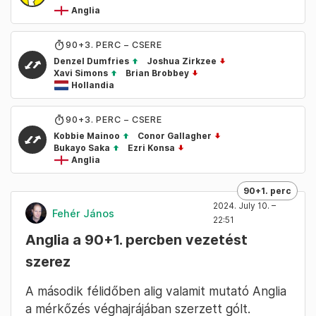
Anglia
90
+3
. PERC – CSERE
Denzel Dumfries
Joshua Zirkzee
Xavi Simons
Brian Brobbey
Hollandia
90
+3
. PERC – CSERE
Kobbie Mainoo
Conor Gallagher
Bukayo Saka
Ezri Konsa
Anglia
90+1. perc
2024. July 10. –
Fehér János
22:51
Anglia a 90+1. percben vezetést
szerez
A második félidőben alig valamit mutató Anglia
a mérkőzés véghajrájában szerzett gólt.