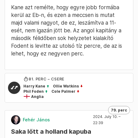
Kane azt remélte, hogy egyre jobb formába
kerül az Eb-n, és ezen a meccsen is mutat
majd valami nagyot, de ez, leszámítva a 11-
esét, nem igazán jött be. Az angol kapitány a
második félidőben sok helyzetet kialakító
Fodent is levitte az utolsó tíz percre, de az is
lehet, hogy ez negyven perc.
81
. PERC – CSERE
Harry Kane
Ollie Watkins
Phil Foden
Cole Palmer
Anglia
79. perc
2024. July 10. –
Fehér János
22:39
Saka lőtt a holland kapuba