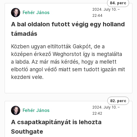
84. perc
2024. July 10. –
Fehér János
22:44
A bal oldalon futott végig egy holland
támadás
Közben ugyan eltiltották Gakpót, de a
középen érkező Weghorstot így is megtalálta
a labda. Az már más kérdés, hogy a mellett
elbotló angol védő miatt sem tudott igazán mit
kezdeni vele.
82. perc
2024. July 10. –
Fehér János
22:42
A csapatkapitányát is lehozta
Southgate