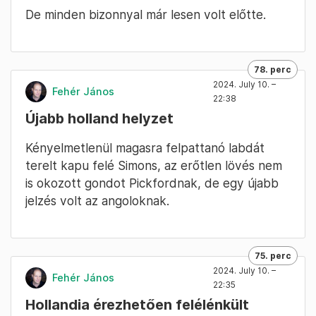
De minden bizonnyal már lesen volt előtte.
78. perc
2024. July 10. –
Fehér János
22:38
Újabb holland helyzet
Kényelmetlenül magasra felpattanó labdát
terelt kapu felé Simons, az erőtlen lövés nem
is okozott gondot Pickfordnak, de egy újabb
jelzés volt az angoloknak.
75. perc
2024. July 10. –
Fehér János
22:35
Hollandia érezhetően felélénkült