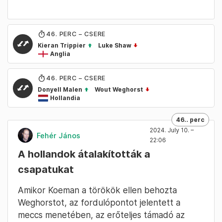
46
. PERC – CSERE
Kieran Trippier
Luke Shaw
Anglia
46
. PERC – CSERE
Donyell Malen
Wout Weghorst
Hollandia
46.. perc
2024. July 10. –
Fehér János
22:06
A hollandok átalakították a
csapatukat
Amikor Koeman a törökök ellen behozta
Weghorstot, az fordulópontot jelentett a
meccs menetében, az erőteljes támadó az