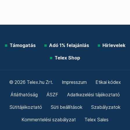
Támogatás
Adó 1% felajánlás
Hírlevelek
Telex Shop
© 2026 Telex.hu Zrt.
Impresszum
Etikai kódex
Átláthatóság
ÁSZF
Adatkezelési tájékoztató
Sütitájékoztató
Süti beállítások
Szabályzatok
Kommentelési szabályzat
Telex Sales