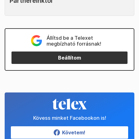
Partnereinktől
Állítsd be a Telexet
megbízható forrásnak!
Beállítom
Kövess minket Facebookon is!
Követem!