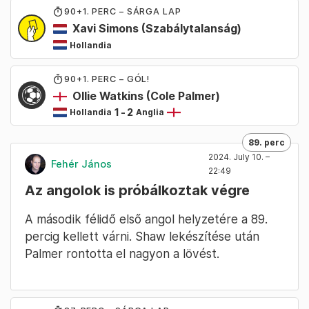
90
+1
. PERC – SÁRGA LAP
Xavi Simons
(Szabálytalanság)
Hollandia
90
+1
. PERC – GÓL!
Ollie Watkins
(Cole Palmer)
1
-
2
Hollandia
Anglia
89. perc
2024. July 10. –
Fehér János
22:49
Az angolok is próbálkoztak végre
A második félidő első angol helyzetére a 89.
percig kellett várni. Shaw lekészítése után
Palmer rontotta el nagyon a lövést.