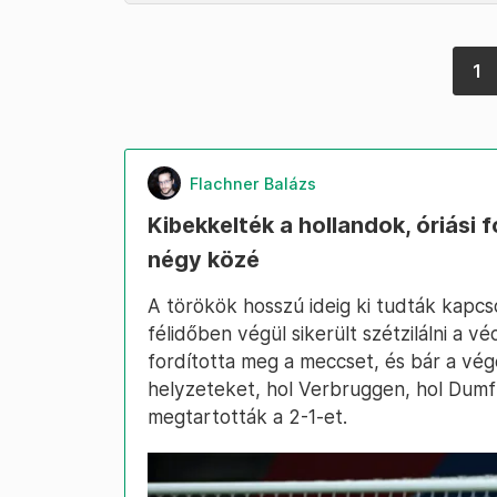
1
Flachner Balázs
Kibekkelték a hollandok, óriási f
négy közé
A törökök hosszú ideig ki tudták kapcso
félidőben végül sikerült szétzilálni a v
fordította meg a meccset, és bár a vég
helyzeteket, hol Verbruggen, hol Dumf
megtartották a 2-1-et.