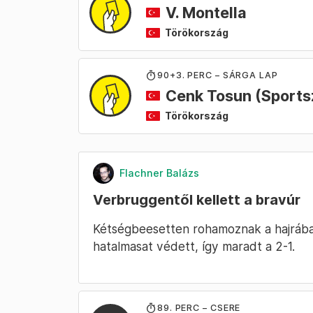
V. Montella
Törökország
90
+3
. PERC – SÁRGA LAP
Cenk Tosun
(Sports
Törökország
Flachner Balázs
Verbruggentől kellett a bravúr
Kétségbeesetten rohamoznak a hajrába
hatalmasat védett, így maradt a 2-1.
89
. PERC – CSERE