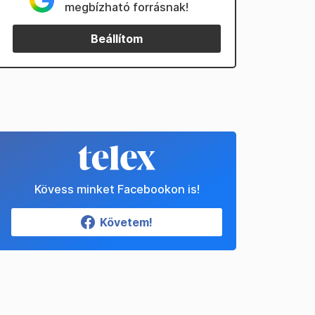
megbízható forrásnak!
Beállítom
Kövess minket Facebookon is!
Követem!