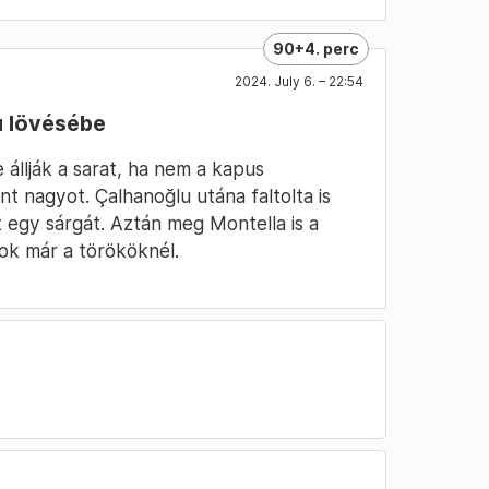
90+4. perc
2024. July 6. – 22:54
u lövésébe
 állják a sarat, ha nem a kapus
 nagyot. Çalhanoğlu utána faltolta is
 egy sárgát. Aztán meg Montella is a
ok már a törököknél.