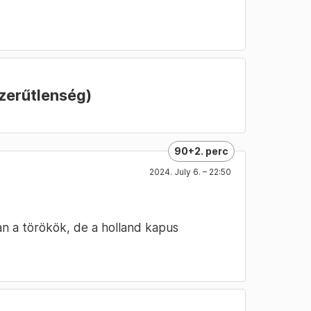
zerűtlenség)
90+2. perc
2024. July 6. – 22:50
n a törökök, de a holland kapus