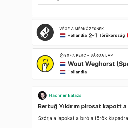
VÉGE A MÉRKŐZÉSNEK
2
-
1
Hollandia
Törökország
90
+7
. PERC – SÁRGA LAP
Wout Weghorst
(Sp
Hollandia
Flachner Balázs
Bertuğ Yıldırım pirosat kapott 
Szórja a lapokat a bíró a török kispadra