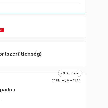
ortszerűtlenség)
90+6. perc
2024. July 6. – 22:54
a padon
.