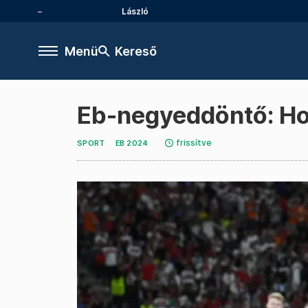
László
Menü
Kereső
Eb-negyeddöntő: Ho
frissítve
SPORT
EB 2024