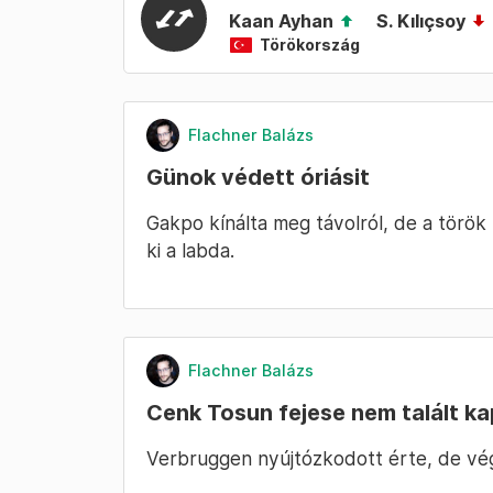
Kaan Ayhan
S. Kılıçsoy
Törökország
Flachner Balázs
Günok védett óriásit
Gakpo kínálta meg távolról, de a török
ki a labda.
Flachner Balázs
Cenk Tosun fejese nem talált k
Verbruggen nyújtózkodott érte, de vég