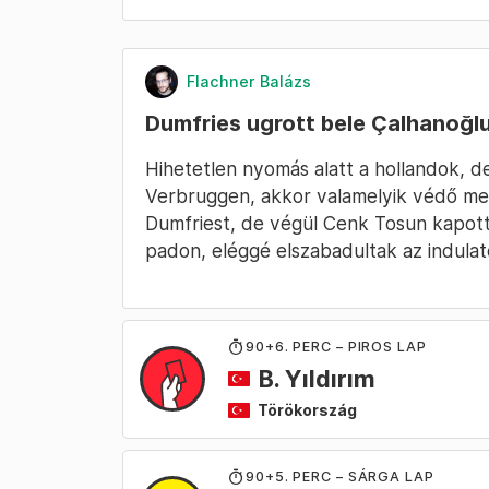
Flachner Balázs
Dumfries ugrott bele Çalhanoğl
Hihetetlen nyomás alatt a hollandok, de
Verbruggen, akkor valamelyik védő ment
Dumfriest, de végül Cenk Tosun kapott
padon, eléggé elszabadultak az indulat
90
+6
. PERC – PIROS LAP
B. Yıldırım
Törökország
90
+5
. PERC – SÁRGA LAP