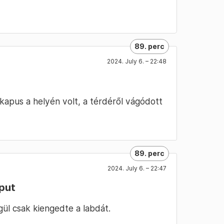
89. perc
2024. July 6. – 22:48
 kapus a helyén volt, a térdéről vágódott
89. perc
2024. July 6. – 22:47
aput
ül csak kiengedte a labdát.