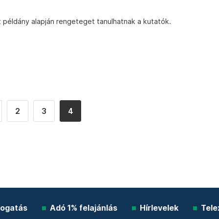
 példány alapján rengeteget tanulhatnak a kutatók.
2
3
4
ogatás
Adó 1% felajánlás
Hírlevelek
Tele