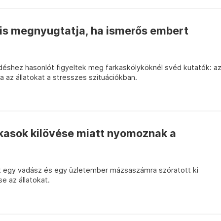
 is megnyugtatja, ha ismerős embert
déshez hasonlót figyeltek meg farkaskölyköknél svéd kutatók: a
az állatokat a stresszes szituációkban.
rkasok kilövése miatt nyomoznak a
int egy vadász és egy üzletember mázsaszámra szóratott ki
e az állatokat.