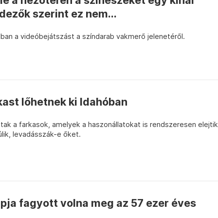
le a nézőtéren a színészeket egy kínai
dezők szerint ez nem...
ban a videóbejátszást a színdarab vakmerő jelenetéről.
rkast lőhetnek ki Idahóban
dtak a farkasok, amelyek a haszonállatokat is rendszeresen elejtik
ik, levadásszák-e őket.
pja fagyott volna meg az 57 ezer éves