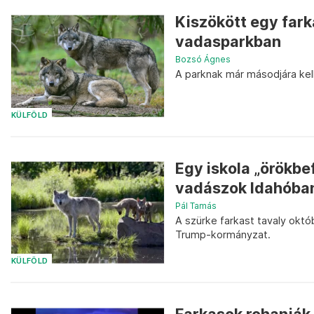
Kiszökött egy fark
vadasparkban
Bozsó Ágnes
A parknak már másodjára kell
KÜLFÖLD
Egy iskola „örökbe
vadászok Idahóba
Pál Tamás
A szürke farkast tavaly októb
Trump-kormányzat.
KÜLFÖLD