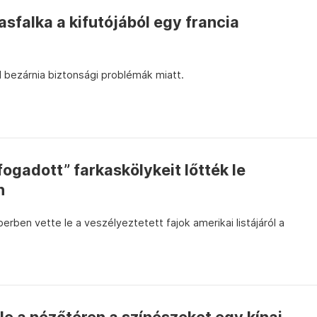
asfalka a kifutójából egy francia
 bezárnia biztonsági problémák miatt.
fogadott” farkaskölykeit lőtték le
n
erben vette le a veszélyeztetett fajok amerikai listájáról a