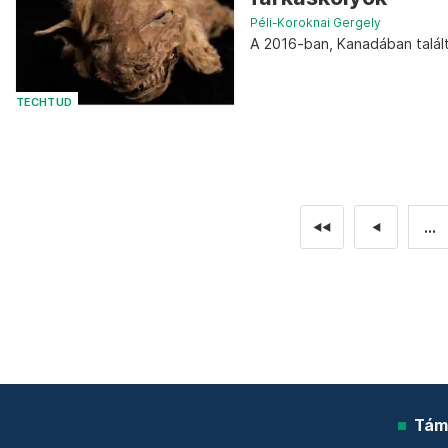
Péli-Koroknai Gergely
A 2016-ban, Kanadában talált
TECHTUD
...
◄◄
◄
Tám