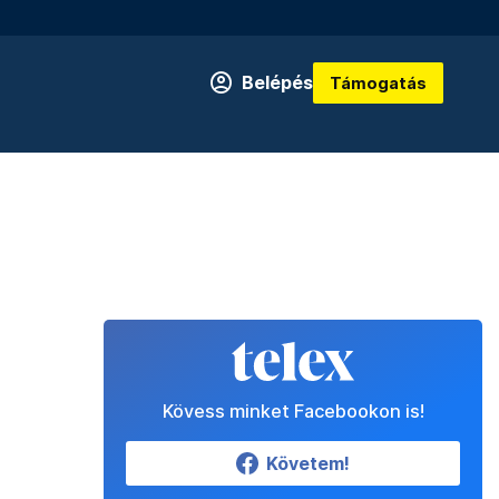
Belépés
Támogatás
Kövess minket Facebookon is!
Követem!