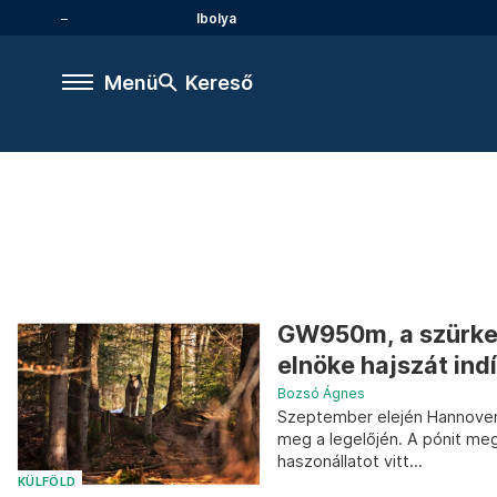
Ibolya
Menü
Kereső
GW950m, a szürke f
elnöke hajszát indí
Bozsó Ágnes
Szeptember elején Hannover me
meg a legelőjén. A pónit meg
haszonállatot vitt...
KÜLFÖLD