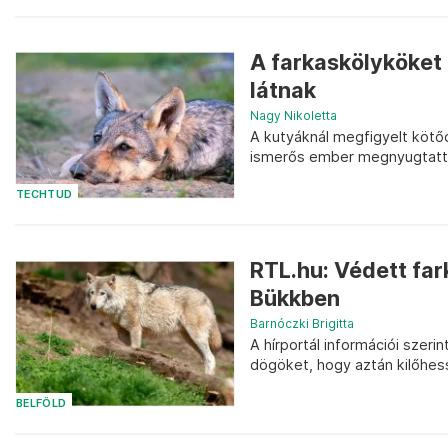
A farkaskölyköket
látnak
Nagy Nikoletta
A kutyáknál megfigyelt kötő
ismerős ember megnyugtatta 
TECHTUD
RTL.hu: Védett fa
Bükkben
Barnóczki Brigitta
A hírportál információi szer
dögöket, hogy aztán kilőhess
BELFÖLD