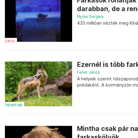
Farkasok rohanják 
darabban, de a ren
Nyilas Gergely
433 millióan nézték meg Kíná
ZACC
Ezernél is több fa
Fehér János
A helyiek szerint túlszaporo
prédaként. A kormányzón múl
TECHTUD
Mintha csak pár na
farkaskölyök