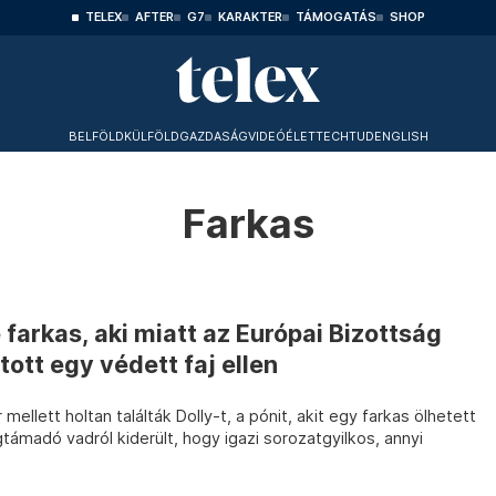
TELEX
AFTER
G7
KARAKTER
TÁMOGATÁS
SHOP
BELFÖLD
KÜLFÖLD
GAZDASÁG
VIDEÓ
ÉLET
TECHTUD
ENGLISH
Farkas
arkas, aki miatt az Európai Bizottság
tott egy védett faj ellen
llett holtan találták Dolly-t, a pónit, akit egy farkas ölhetett
támadó vadról kiderült, hogy igazi sorozatgyilkos, annyi