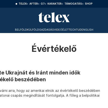
TELEX
AFTER
G7
KARAKTER
TÁMOGATÁS
SHOP
BELFÖLD
KÜLFÖLD
GAZDASÁG
VIDEÓ
ÉLET
TECHTUD
ENGLISH
Évértékelő
te Ukrajnát és Iránt minden idők
tékelő beszédében
várni arra, hogy az amerikai elnök az évértékelő beszédében
atonai csapás megindítását fontolgatja. A főleg a belpolitikai