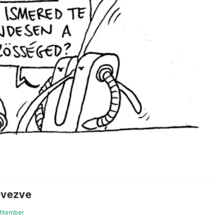
övezve
fitember