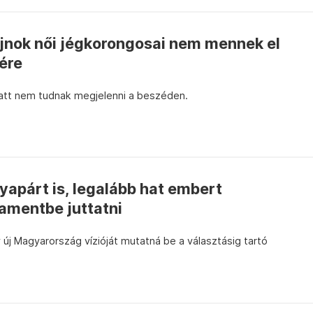
ajnok női jégkorongosai nem mennek el
ére
att nem tudnak megjelenni a beszéden.
tyapárt is, legalább hat embert
amentbe juttatni
új Magyarország vízióját mutatná be a választásig tartó