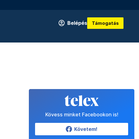
Belépés
Támogatás
Kövess minket Facebookon is!
Követem!