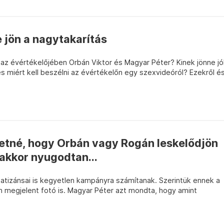
e jön a nagytakarítás
az évértékelőjében Orbán Viktor és Magyar Péter? Kinek jönne jó
, és miért kell beszélni az évértékelőn egy szexvideóról? Ezekről é
retné, hogy Orbán vagy Rogán leskelődjön
akkor nyugodtan...
patizánsai is kegyetlen kampányra számítanak. Szerintük ennek a
n megjelent fotó is. Magyar Péter azt mondta, hogy amint