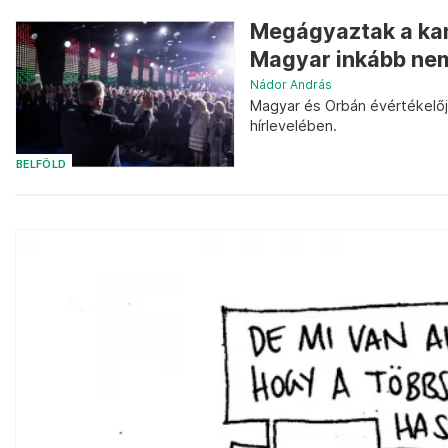
Megágyaztak a kam
Magyar inkább nem
Nádor András
Magyar és Orbán évértékelője
hírlevelében.
BELFÖLD