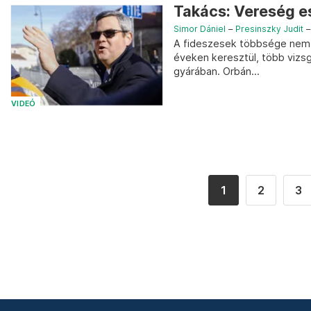
Takács: Vereség e
Simor Dániel
–
Presinszky Judit
A fideszesek többsége nem h
éveken keresztül, több vizsg
gyárában. Orbán...
VIDEÓ
1
2
3