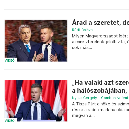
Árad a szeretet, d
Rédli Balázs
Milyen Magyarországot ígért 
a miniszterelnök-jelölti vita
sok más...
VIDEÓ
„Ha valaki azt sze
a hálószobájában, 
Nyilas Gergely
–
Gombos Noémi
A Tisza Párt elnöke és szim
része a radnaimark.hu oldalo
megvan a...
VIDEÓ