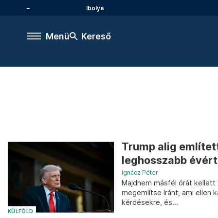
Ibolya
Menü
Kereső
Trump alig említet
leghosszabb évér
Ignácz Péter
Majdnem másfél órát kellett 
megemlítse Iránt, ami ellen k
kérdésekre, és...
KÜLFÖLD