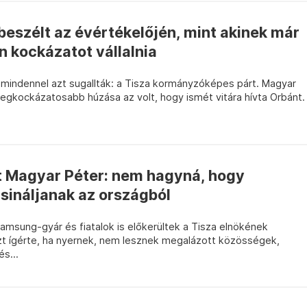
eszélt az évértékelőjén, mint akinek már
 kockázatot vállalnia
g mindennel azt sugallták: a Tisza kormányzóképes párt. Magyar
egkockázatosabb húzása az volt, hogy ismét vitára hívta Orbánt.
tt Magyar Péter: nem hagyná, hogy
sináljanak az országból
amsung-gyár és fiatalok is előkerültek a Tisza elnökének
t ígérte, ha nyernek, nem lesznek megalázott közösségek,
s...