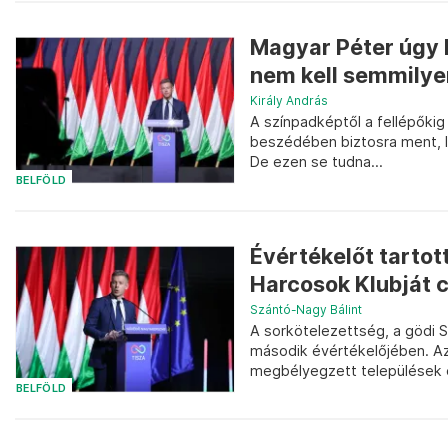
Magyar Péter úgy b
nem kell semmilyen
Király András
A színpadképtől a fellépőki
beszédében biztosra ment, l
De ezen se tudna...
BELFÖLD
Évértékelőt tarto
Harcosok Klubját c
Szántó-Nagy Bálint
A sorkötelezettség, a gödi S
második évértékelőjében. Az
megbélyegzett települések é
BELFÖLD