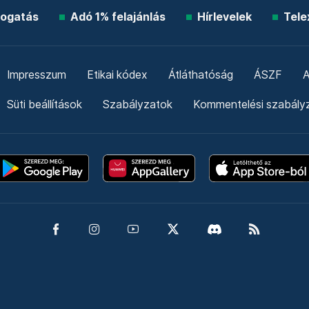
ogatás
Adó 1% felajánlás
Hírlevelek
Tele
Impresszum
Etikai kódex
Átláthatóság
ÁSZF
A
Süti beállítások
Szabályzatok
Kommentelési szabály