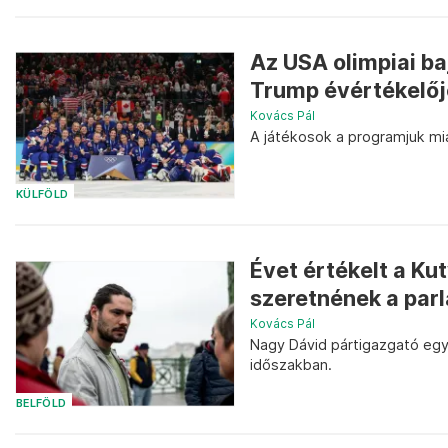
Az USA olimpiai b
Trump évértékelőj
Kovács Pál
A játékosok a programjuk mi
KÜLFÖLD
Évet értékelt a Ku
szeretnének a parl
Kovács Pál
Nagy Dávid pártigazgató egy 
időszakban.
BELFÖLD