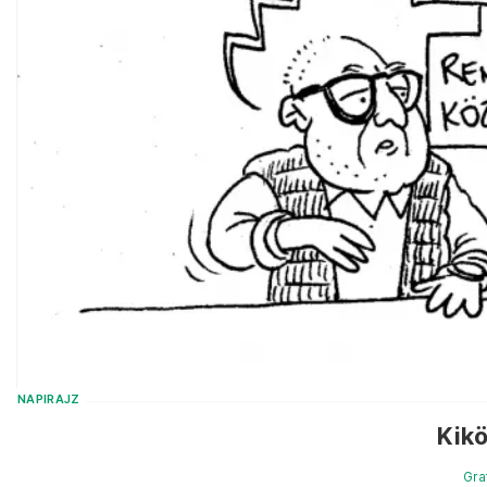
NAPIRAJZ
Kik
Gra