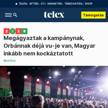
TELEX
AFTER
G7
KARAKTER
TÁMOGATÁS
SHOP
Támogatás
Megágyaztak a kampánynak,
Orbánnak déjà vu-je van, Magyar
inkább nem kockáztatott
BELFÖLD