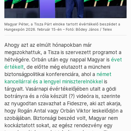
Magyar Péter, a Tisza Párt elnöke tartott évértékelő beszédet a
Hungexpón 2026. február 15-én – Fotó: Bődey János / Telex
Ahogy azt az elmúlt hónapokban már
megszokhattuk, a Tisza is szervezett programot a
hétvégére. Orbán után egy nappal Magyar is
évet
értékelt
, de előtte még elutazott a müncheni
biztonságpolitikai konferenciára, ahol a
német
kancellárral és a lengyel miniszterelnökkel
is
tárgyalt. Vasárnapi évértékelőjében utalt a gödi
botrányra és a róla készült (?) videóra is, szerinte
az nyugodtan szavazhat a Fideszre, aki azt akarja,
hogy Rogán Antal vagy Orbán Viktor leskelődjön a
szobájában. Biztonsági beszéd volt, Magyar nem
kockáztatott sokat, az egész rendezvény egy