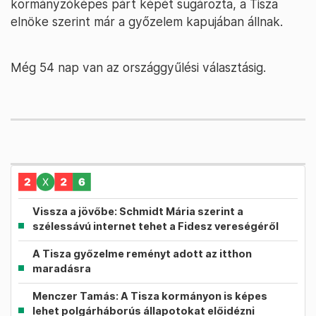
kormányzóképes párt képét sugározta, a Tisza
elnöke szerint már a győzelem kapujában állnak.
Még 54 nap van az országgyűlési választásig.
Vissza a jövőbe: Schmidt Mária szerint a
szélessávú internet tehet a Fidesz vereségéről
A Tisza győzelme reményt adott az itthon
maradásra
Menczer Tamás: A Tisza kormányon is képes
lehet polgárháborús állapotokat előidézni