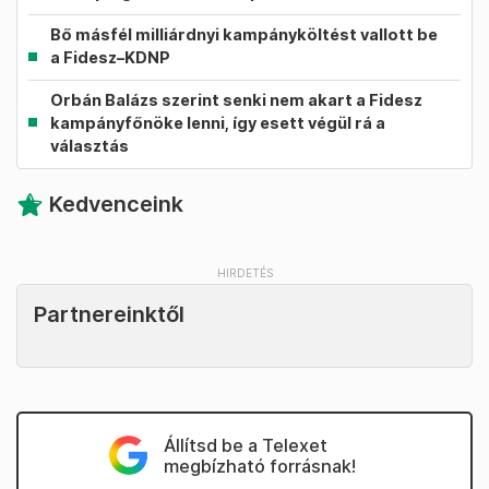
Bő másfél milliárdnyi kampányköltést vallott be
a Fidesz–KDNP
Orbán Balázs szerint senki nem akart a Fidesz
kampányfőnöke lenni, így esett végül rá a
választás
Kedvenceink
Partnereinktől
Állítsd be a Telexet
megbízható forrásnak!