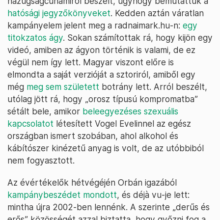
hazugságcunamiról beszélt, úgyhogy bemutattuk a
hatósági jegyzőkönyveket
. Kedden aztán váratlan
kampányelem jelent meg a radnaimark.hu-n:
egy
titokzatos ágy
. Sokan számítottak rá, hogy kijön egy
videó, amiben az ágyon történik is valami, de ez
végül nem így lett. Magyar viszont előre is
elmondta a saját verzióját a sztoriról, amiből egy
még
meg sem született
botrány lett. Arról beszélt,
utólag jött rá, hogy „orosz típusú kompromatba”
sétált bele, amikor
beleegyezéses szexuális
kapcsolatot
létesített Vogel Evelinnel az egész
országban ismert szobában, ahol alkohol és
kábítószer kinézetű anyag is volt, de az utóbbiból
nem fogyasztott.
Az évértékelők hétvégéjén Orbán igazából
kampánybeszédet mondott
, és déjà vu-je lett:
mintha újra 2002-ben lennénk. A szerinte „derűs és
erős” közösségét azzal biztatta, hogy győzni fog a