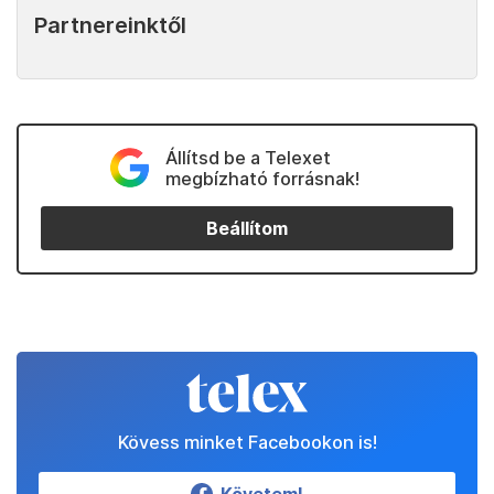
Partnereinktől
Állítsd be a Telexet
megbízható forrásnak!
Beállítom
Kövess minket Facebookon is!