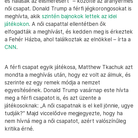
és hálásak az elismerésért” – közölte az aranyérmes
női csapat. Donald Trump a férfi jégkorongosokat is
meghívta, akik
szintén bajnokok lettek az idei
játékokon
. A női csapattal ellentétben ők
elfogadták a meghívást, és kedden meg is érkeztek
a Fehér Házba, ahol találkoztak az elnökkel – írta a
CNN
.
A férfi csapat egyik játékosa, Matthew Tkachuk azt
mondta a meghívás után, hogy ez volt az álmuk, és
szerinte ez egy remek módja a nemzet
egyesítésének. Donald Trump vasárnap este hívta
meg a férfi csapatot is, és azt üzente a
játékosoknak: „A női csapatnak is el kell jönnie, ugye
tudják?” Majd viccelődve megjegyezte, hogy ha
nem hívná meg a női csapatot, azért valószínűleg
kritika érné.