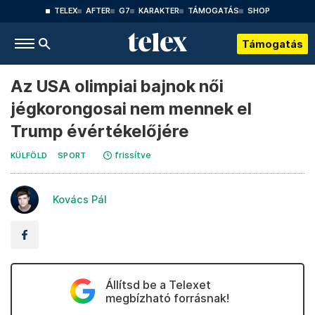
TELEX
AFTER
G7
KARAKTER
TÁMOGATÁS
SHOP
Támogatás
Az USA olimpiai bajnok női
jégkorongosai nem mennek el
Trump évértékelőjére
frissítve
KÜLFÖLD
SPORT
Kovács Pál
Állítsd be a Telexet
megbízható forrásnak!