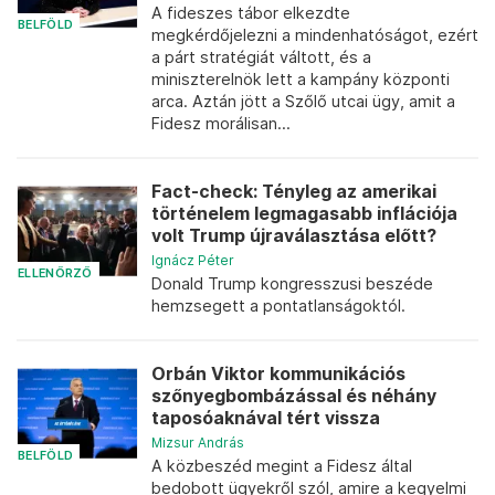
A fideszes tábor elkezdte
BELFÖLD
megkérdőjelezni a mindenhatóságot, ezért
a párt stratégiát váltott, és a
miniszterelnök lett a kampány központi
arca. Aztán jött a Szőlő utcai ügy, amit a
Fidesz morálisan...
Fact-check: Tényleg az amerikai
történelem legmagasabb inflációja
volt Trump újraválasztása előtt?
Ignácz Péter
ELLENŐRZŐ
Donald Trump kongresszusi beszéde
hemzsegett a pontatlanságoktól.
Orbán Viktor kommunikációs
szőnyegbombázással és néhány
taposóaknával tért vissza
Mizsur András
BELFÖLD
A közbeszéd megint a Fidesz által
bedobott ügyekről szól, amire a kegyelmi