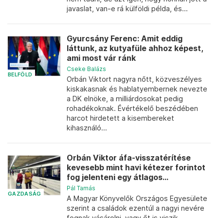
javaslat, van-e rá külföldi példa, és...
Gyurcsány Ferenc: Amit eddig
láttunk, az kutyafüle ahhoz képest,
ami most vár ránk
Cseke Balázs
BELFÖLD
Orbán Viktort nagyra nőtt, közveszélyes
kiskakasnak és hablatyembernek nevezte
a DK elnöke, a milliárdosokat pedig
rohadékoknak. Évértékelő beszédében
harcot hirdetett a kisembereket
kihasználó...
Orbán Viktor áfa-visszatérítése
kevesebb mint havi kétezer forintot
fog jelenteni egy átlagos...
Pál Tamás
GAZDASÁG
A Magyar Könyvelők Országos Egyesülete
szerint a családok ezentúl a nagyi nevére
fognak vásárolni, vagy őt is viszik