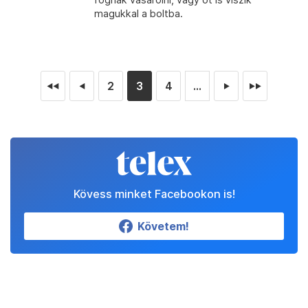
magukkal a boltba.
2
3
4
...
◄◄
◄
►
►►
Kövess minket Facebookon is!
Követem!