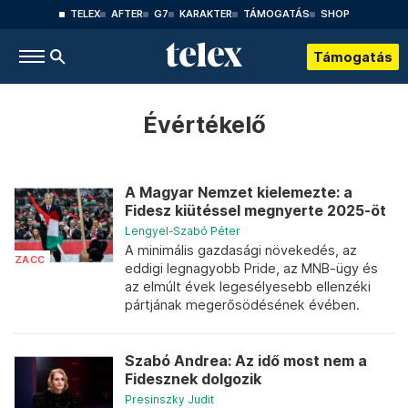
TELEX
AFTER
G7
KARAKTER
TÁMOGATÁS
SHOP
Támogatás
Évértékelő
A Magyar Nemzet kielemezte: a
Fidesz kiütéssel megnyerte 2025-öt
Lengyel-Szabó Péter
A minimális gazdasági növekedés, az
ZACC
eddigi legnagyobb Pride, az MNB-ügy és
az elmúlt évek legesélyesebb ellenzéki
pártjának megerősödésének évében.
Szabó Andrea: Az idő most nem a
Fidesznek dolgozik
Presinszky Judit