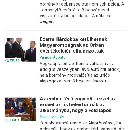
botrány kirobbanása óta nem volt példa. A
kormányfő évértékelő beszédével
visszatért a belpolitikába. A nőknek
beígért...
Ezermilliárdokba kerülhetnek
Magyarországnak az Orbán
évértékelőjén elhangzottak
Vámosi Ágoston
KÖZÉLET
Végképp elérhetetlenné válhatnak az
eddig is veszélyben lévő euró milliárdok,
ha a kormány megvalósítja az uniós
alapjogokat sértő bejelentéseket.
Az ember férfi vagy nő – ezzel az
erővel azt is beleírhatnák az
alkotmányba, hogy a Föld lapos
Mizsur András
BELFÖLD
Komolytalanná tenné az Alaptörvényt, ha
beleírnák, hogy az ember férfi vagy nő, de