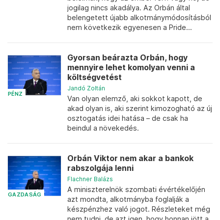
jogilag nincs akadálya. Az Orbán által
belengetett újabb alkotmánymódosításból
nem következik egyenesen a Pride...
Gyorsan beárazta Orbán, hogy
mennyire lehet komolyan venni a
költségvetést
Jandó Zoltán
PÉNZ
Van olyan elemző, aki sokkot kapott, de
akad olyan is, aki szerint kimozogható az új
osztogatás idei hatása – de csak ha
beindul a növekedés.
Orbán Viktor nem akar a bankok
rabszolgája lenni
Flachner Balázs
A miniszterelnök szombati évértékelőjén
GAZDASÁG
azt mondta, alkotmányba foglalják a
készpénzhez való jogot. Részleteket még
nem tudni, de azt igen, hogy honnan jött a