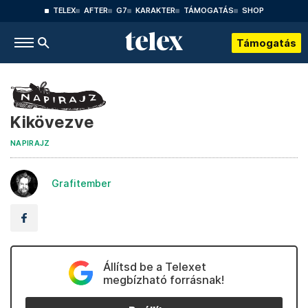
TELEX
AFTER
G7
KARAKTER
TÁMOGATÁS
SHOP
Támogatás
Kikövezve
NAPIRAJZ
Grafitember
Állítsd be a Telexet
megbízható forrásnak!