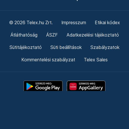
© 2026 Telex.hu Zrt.
Impresszum
Etikai kódex
Átláthatóság
ÁSZF
Adatkezelési tájékoztató
Sütitájékoztató
Süti beállítások
Szabályzatok
Kommentelési szabályzat
Telex Sales