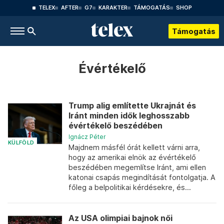
TELEX
AFTER
G7
KARAKTER
TÁMOGATÁS
SHOP
Támogatás
Évértékelő
Trump alig említette Ukrajnát és
Iránt minden idők leghosszabb
évértékelő beszédében
Ignácz Péter
KÜLFÖLD
Majdnem másfél órát kellett várni arra,
hogy az amerikai elnök az évértékelő
beszédében megemlítse Iránt, ami ellen
katonai csapás megindítását fontolgatja. A
főleg a belpolitikai kérdésekre, és...
Az USA olimpiai bajnok női