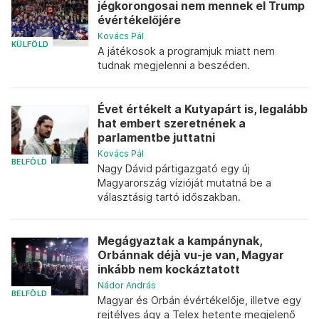
jégkorongosai nem mennek el Trump
évértékelőjére
Kovács Pál
KÜLFÖLD
A játékosok a programjuk miatt nem
tudnak megjelenni a beszéden.
Évet értékelt a Kutyapárt is, legalább
hat embert szeretnének a
parlamentbe juttatni
Kovács Pál
BELFÖLD
Nagy Dávid pártigazgató egy új
Magyarország vízióját mutatná be a
választásig tartó időszakban.
Megágyaztak a kampánynak,
Orbánnak déjà vu-je van, Magyar
inkább nem kockáztatott
Nádor András
BELFÖLD
Magyar és Orbán évértékelője, illetve egy
rejtélyes ágy a Telex hetente megjelenő