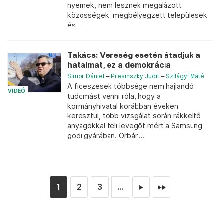
nyernek, nem lesznek megalázott
közösségek, megbélyegzett települések
és...
Takács: Vereség esetén átadjuk a
hatalmat, ez a demokrácia
Simor Dániel
–
Presinszky Judit
–
Szilágyi Máté
A fideszesek többsége nem hajlandó
VIDEÓ
tudomást venni róla, hogy a
kormányhivatal korábban éveken
keresztül, több vizsgálat során rákkeltő
anyagokkal teli levegőt mért a Samsung
gödi gyárában. Orbán...
1
2
3
...
►
►►