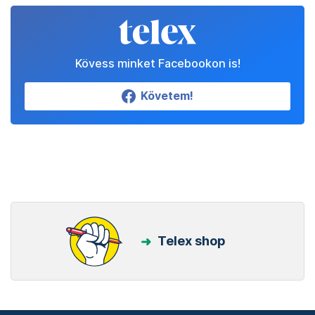
Kövess minket Facebookon is!
Követem!
Telex shop