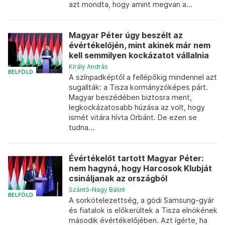
azt mondta, hogy amint megvan a...
Magyar Péter úgy beszélt az
évértékelőjén, mint akinek már nem
kell semmilyen kockázatot vállalnia
Király András
BELFÖLD
A színpadképtől a fellépőkig mindennel azt
sugallták: a Tisza kormányzóképes párt.
Magyar beszédében biztosra ment,
legkockázatosabb húzása az volt, hogy
ismét vitára hívta Orbánt. De ezen se
tudna...
Évértékelőt tartott Magyar Péter:
nem hagyná, hogy Harcosok Klubját
csináljanak az országból
Szántó-Nagy Bálint
BELFÖLD
A sorkötelezettség, a gödi Samsung-gyár
és fiatalok is előkerültek a Tisza elnökének
második évértékelőjében. Azt ígérte, ha