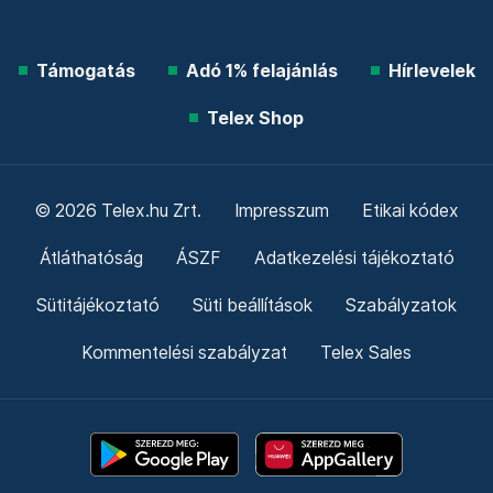
Támogatás
Adó 1% felajánlás
Hírlevelek
Telex Shop
© 2026 Telex.hu Zrt.
Impresszum
Etikai kódex
Átláthatóság
ÁSZF
Adatkezelési tájékoztató
Sütitájékoztató
Süti beállítások
Szabályzatok
Kommentelési szabályzat
Telex Sales