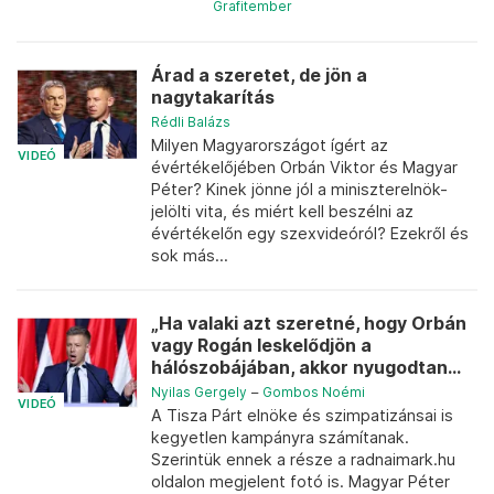
Grafitember
Árad a szeretet, de jön a
nagytakarítás
Rédli Balázs
Milyen Magyarországot ígért az
VIDEÓ
évértékelőjében Orbán Viktor és Magyar
Péter? Kinek jönne jól a miniszterelnök-
jelölti vita, és miért kell beszélni az
évértékelőn egy szexvideóról? Ezekről és
sok más...
„Ha valaki azt szeretné, hogy Orbán
vagy Rogán leskelődjön a
hálószobájában, akkor nyugodtan...
Nyilas Gergely
–
Gombos Noémi
VIDEÓ
A Tisza Párt elnöke és szimpatizánsai is
kegyetlen kampányra számítanak.
Szerintük ennek a része a radnaimark.hu
oldalon megjelent fotó is. Magyar Péter