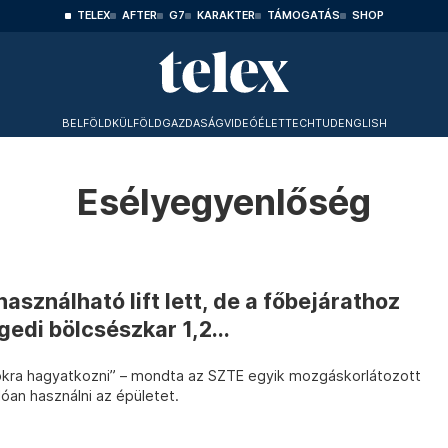
TELEX
AFTER
G7
KARAKTER
TÁMOGATÁS
SHOP
BELFÖLD
KÜLFÖLD
GAZDASÁG
VIDEÓ
ÉLET
TECHTUD
ENGLISH
Esélyegyenlőség
asználható lift lett, de a főbejárathoz
gedi bölcsészkar 1,2...
kra hagyatkozni” – mondta az SZTE egyik mozgáskorlátozott
llóan használni az épületet.