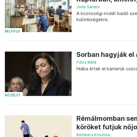
Joób Sándor
A közösségi irodát kiadó sze
különbségekre.
BELFÖLD
Sorban hagyják el 
Pálos Máté
Hiába értek el karrierük csú
KÖZÉLET
Rémálmomban sem 
köröket futjuk nőj
Bombera Krisztina