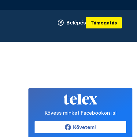
Belépés
Támogatás
Kövess minket Facebookon is!
Követem!