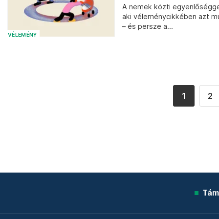
A nemek közti egyenlőséggel 
aki véleménycikkében azt m
– és persze a...
VÉLEMÉNY
1
2
Tám