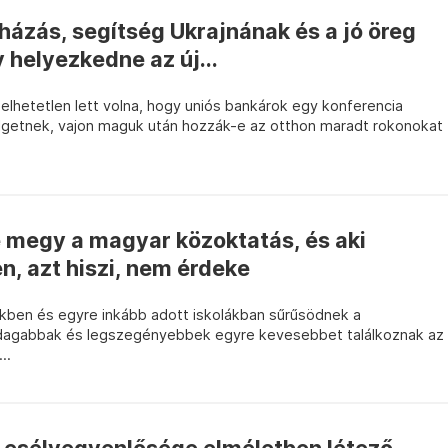
ázás, segítség Ukrajnának és a jó öreg
 helyezkedne az új...
lhetetlen lett volna, hogy uniós bankárok egy konferencia
lgetnek, vajon maguk után hozzák-e az otthon maradt rokonokat
é megy a magyar közoktatás, és aki
n, azt hiszi, nem érdeke
ben és egyre inkább adott iskolákban sűrűsödnek a
dagabbak és legszegényebbek egyre kevesebbet találkoznak az
..