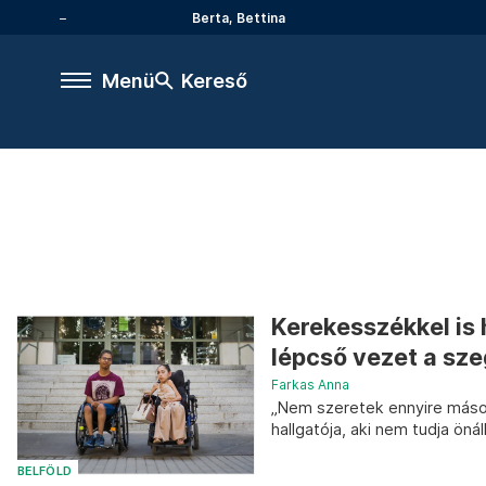
Berta, Bettina
Menü
Kereső
Kerekesszékkel is h
lépcső vezet a sze
Farkas Anna
„Nem szeretek ennyire máso
hallgatója, aki nem tudja öná
BELFÖLD