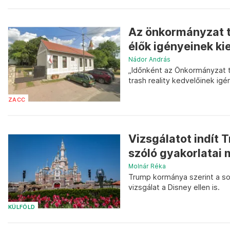
Az önkormányzat te
élők igényeinek kie
Nádor András
„Időnként az Önkormányzat t
trash reality kedvelőinek igén
ZACC
Vizsgálatot indít 
szóló gyakorlatai 
Molnár Réka
Trump kormánya szerint a sok
vizsgálat a Disney ellen is.
KÜLFÖLD