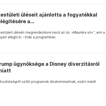
stületi üléseit ajánlotta a fogyatékkal
légítésére a...
estületi ülésén megrendezésre kerül az ún. »Maunika só«”, ami a
yeit elégíti ki – írták a programban.
Trump ügynöksége a Disney diverzitásról
miatt
színűségről szóló programok diszkriminatívak, ezért indult