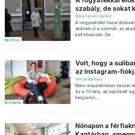
A fogyatékkal élő
szabály, de sokat 
Móra Ferenc Sándor
A negyedmillió hazai látássé
akiknek jó a szemük: az ak
kell kiharcolni. De...
BELFÖLD
Volt, hogy a sulib
az Instagram-fiókj
Vincze Barbara
Mars-expedícióban veszel ré
Az a 70 lány, aki kipróbált e
helyzetet,...
ÉLETMÓD
Nőnapon a férfiakn
Kaptárban, amenny