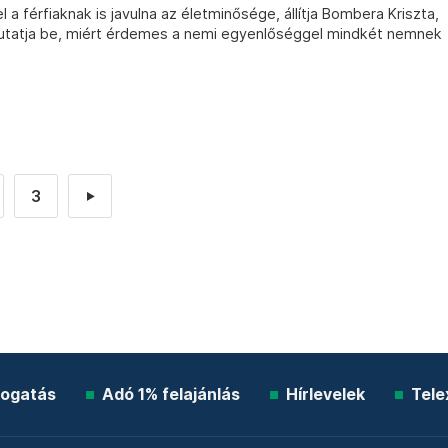
a férfiaknak is javulna az életminősége, állítja Bombera Kriszta,
utatja be, miért érdemes a nemi egyenlőséggel mindkét nemnek
3
►
ogatás
Adó 1% felajánlás
Hírlevelek
Tele