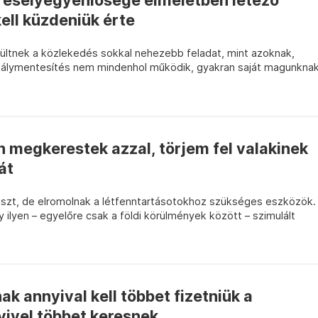
k esélyegyenlősége elméletben létező
kell küzdeniük érte
rültnek a közlekedés sokkal nehezebb feladat, mint azoknak,
adálymentesítés nem mindenhol működik, gyakran saját magunkna
an megkerestek azzal, törjem fel valakinek
át
szt, de elromolnak a létfenntartásotokhoz szükséges eszközök.
gy ilyen – egyelőre csak a földi körülmények között – szimulált
ak annyival kell többet fizetniük a
ivel többet keresnek