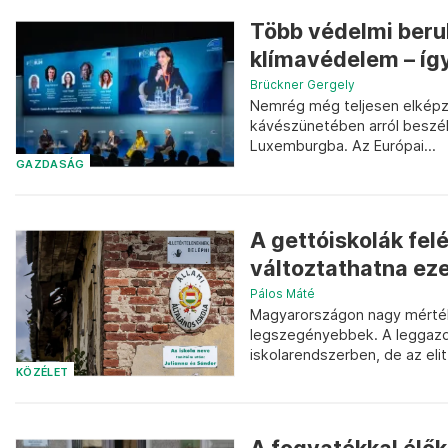
Több védelmi beruh
klímavédelem – így
Brückner Gergely
Nemrég még teljesen elképze
kávészünetében arról beszé
Luxemburgba. Az Európai...
GAZDASÁG
A gettóiskolák fel
változtathatna eze
Pálos Máté
Magyarországon nagy mérték
legszegényebbek. A leggaz
iskolarendszerben, de az elit.
KÖZÉLET