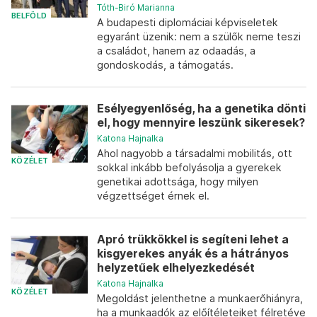
Tóth-Biró Marianna
BELFÖLD
A budapesti diplomáciai képviseletek
egyaránt üzenik: nem a szülők neme teszi
a családot, hanem az odaadás, a
gondoskodás, a támogatás.
Esélyegyenlőség, ha a genetika dönti
el, hogy mennyire leszünk sikeresek?
Katona Hajnalka
Ahol nagyobb a társadalmi mobilitás, ott
KÖZÉLET
sokkal inkább befolyásolja a gyerekek
genetikai adottsága, hogy milyen
végzettséget érnek el.
Apró trükkökkel is segíteni lehet a
kisgyerekes anyák és a hátrányos
helyzetűek elhelyezkedését
Katona Hajnalka
KÖZÉLET
Megoldást jelenthetne a munkaerőhiányra,
ha a munkaadók az előítéleteiket félretéve