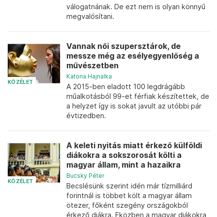
válogatnának. De ezt nem is olyan könnyű
megvalósítani.
Vannak női szupersztárok, de
messze még az esélyegyenlőség a
művészetben
Katona Hajnalka
KÖZÉLET
A 2015-ben eladott 100 legdrágább
műalkotásból 99-et férfiak készítettek, de
a helyzet így is sokat javult az utóbbi pár
évtizedben.
A keleti nyitás miatt érkező külföldi
diákokra a sokszorosát költi a
magyar állam, mint a hazaikra
Bucsky Péter
KÖZÉLET
Becslésünk szerint idén már tízmilliárd
forintnál is többet költ a magyar állam
ötezer, főként szegény országokból
érkező diákra. Eközben a magyar diákokra