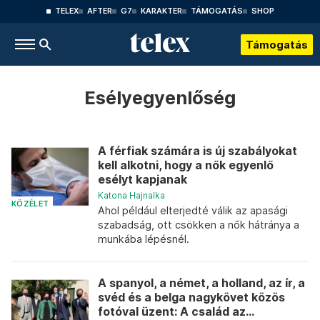
TELEX
AFTER
G7
KARAKTER
TÁMOGATÁS
SHOP
Támogatás
Esélyegyenlőség
A férfiak számára is új szabályokat
kell alkotni, hogy a nők egyenlő
esélyt kapjanak
Katona Hajnalka
KÖZÉLET
Ahol például elterjedté válik az apasági
szabadság, ott csökken a nők hátránya a
munkába lépésnél.
A spanyol, a német, a holland, az ír, a
svéd és a belga nagykövet közös
fotóval üzent: A család az...