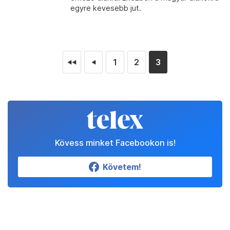
egyre kevesebb jut.
1
2
3
◄◄
◄
Kövess minket Facebookon is!
Követem!