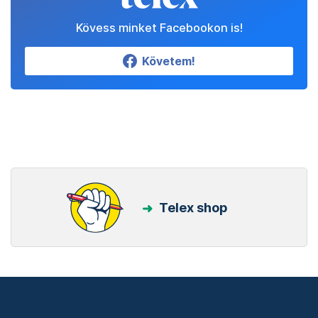
Kövess minket Facebookon is!
Követem!
Telex shop