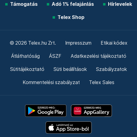
Támogatás
Adó 1% felajánlás
Hírlevelek
Telex Shop
© 2026 Telex.hu Zrt.
Impresszum
Etikai kódex
Átláthatóság
ÁSZF
Adatkezelési tájékoztató
Sütitájékoztató
Süti beállítások
Szabályzatok
Kommentelési szabályzat
Telex Sales