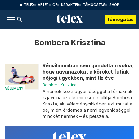
TELEX
AFTER
G7
KARAKTER
TÁMOGATÁS
SHOP
Támogatás
Bombera Krisztina
Rémálmomban sem gondoltam volna,
hogy ugyanazokat a köröket futjuk
nőjogi ügyekben, mint tíz éve
Bombera Krisztina
VÉLEMÉNY
A nemek közti egyenlőséggel a férfiaknak
is javulna az életminősége, állítja Bombera
Kriszta, aki véleménycikkében azt mutatja
be, miért érdemes a nemi egyenlőséggel
mindkét nemnek – és persze a...