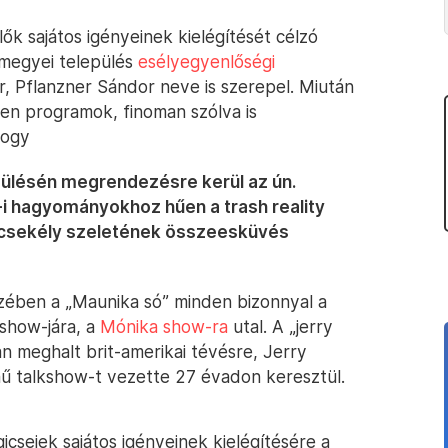
ők sajátos igényeinek kielégítését célzó
 megyei település
esélyegyenlőségi
r, Pflanzner Sándor neve is szerepel. Miután
yen programok, finoman szólva is
hogy
 ülésén megrendezésre kerül az ún.
-i hagyományokhoz hűen a trash reality
y csekély szeletének összeesküvés
zében a „Maunika só” minden bizonnyal a
show-jára, a
Mónika show-ra
utal. A „jerry
 meghalt brit-amerikai tévésre, Jerry
ű talkshow-t vezette 27 évadon keresztül.
cseiek sajátos igényeinek kielégítésére a