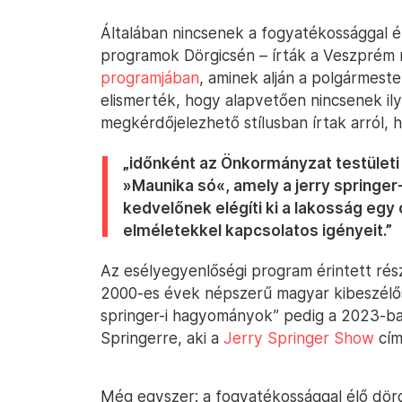
Általában nincsenek a fogyatékossággal él
programok Dörgicsén – írták a Veszprém
programjában
, aminek alján a polgármeste
elismerték, hogy alapvetően nincsenek il
megkérdőjelezhető stílusban írtak arról, 
„időnként az Önkormányzat testületi
»Maunika só«, amely a jerry springer
kedvelőnek elégíti ki a lakosság eg
elméletekkel kapcsolatos igényeit.”
Az esélyegyenlőségi program érintett rés
2000-es évek népszerű magyar kibeszélő
springer-i hagyományok” pedig a 2023-ban
Springerre, aki a
Jerry Springer Show
cím
Még egyszer: a fogyatékossággal élő dörgi