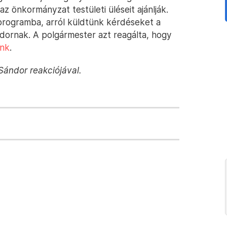
z önkormányzat testületi üléseit ajánlják.
 programba, arról küldtünk kérdéseket a
dornak. A polgármester azt reagálta, hogy
unk
.
 Sándor reakciójával.