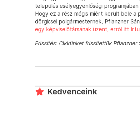
település esélyegyenlőségi programjában a
Hogy ez a rész mégis miért került bele a
dörgicsei polgármesternek, Pflanzner Sán
egy képviselőtársának üzent, erről itt írt
Frissítés: Cikkünket frissítettük Pflanzner
Kedvenceink