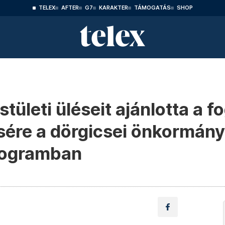
TELEX
AFTER
G7
KARAKTER
TÁMOGATÁS
SHOP
ületi üléseit ajánlotta a f
sére a dörgicsei önkormány
rogramban