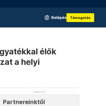
Belépés
Támogatás
ogyatékkal élők
zat a helyi
Partnereinktől