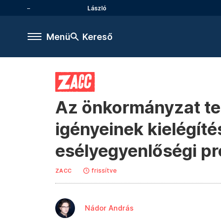
László
Menü
Kereső
Az önkormányzat test
igényeinek kielégíté
esélyegyenlőségi p
frissítve
ZACC
Nádor András