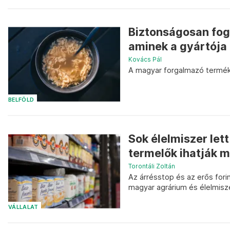
Biztonságosan fog
aminek a gyártója 
Kovács Pál
A magyar forgalmazó termék
BELFÖLD
Sok élelmiszer let
termelők ihatják m
Torontáli Zoltán
Az árrésstop és az erős fori
magyar agrárium és élelmisze
VÁLLALAT