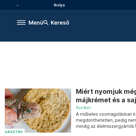
Ibolya
Menü
Kereső
Miért nyomjuk még
májkrémet és a sa
Ács Bori
A műbeles csomagolásban k
megdönthetetlen, pedig nem 
mindig az élelmiszergyártók
GASZTRO