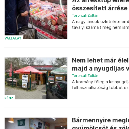
Az árrésstop ellen
összesített árrése
Torontáli Zoltán
A nagy láncok üzleti értelemb
tavalyi számait még nem ism
VÁLLALAT
Nem lehet már élel
majd a nyugdíjas 
Torontáli Zoltán
A kormány főleg a kisnyugdíja
felhasználhatóság többet szá
PÉNZ
Bármennyire megle
gyümölcsöt és zöl