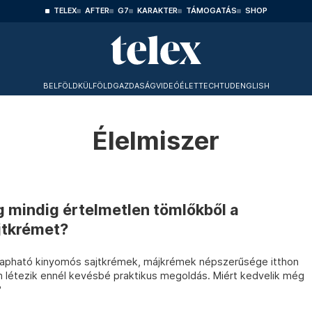
TELEX
AFTER
G7
KARAKTER
TÁMOGATÁS
SHOP
BELFÖLD
KÜLFÖLD
GAZDASÁG
VIDEÓ
ÉLET
TECHTUD
ENGLISH
Élelmiszer
 mindig értelmetlen tömlőkből a
jtkrémet?
apható kinyomós sajtkrémek, májkrémek népszerűsége itthon
létezik ennél kevésbé praktikus megoldás. Miért kedvelik még
?