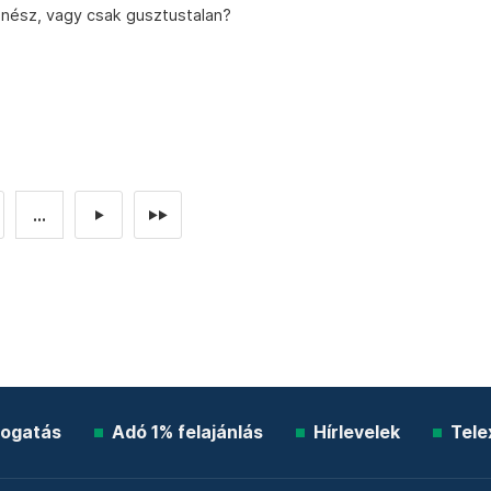
enész, vagy csak gusztustalan?
...
►
►►
ogatás
Adó 1% felajánlás
Hírlevelek
Tele