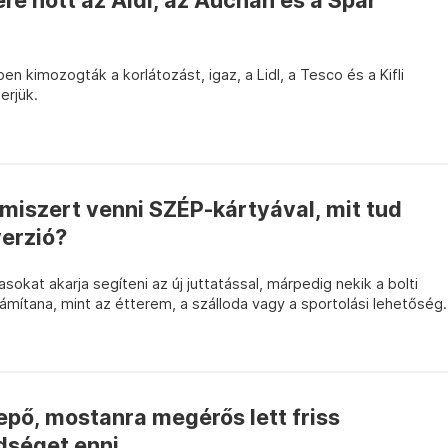
ére nőtt az Aldi, az Auchan és a Spar
en kimozogták a korlátozást, igaz, a Lidl, a Tesco és a Kifli
erjük.
miszert venni SZÉP-kártyával, mit tud
verzió?
sokat akarja segíteni az új juttatással, márpedig nekik a bolti
mítana, mint az étterem, a szálloda vagy a sportolási lehetőség.
pő, mostanra megérős lett friss
dséget enni