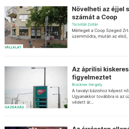
Növelheti az éjjel 
számát a Coop
Torontáli Zoltán
Mérlegeli a Coop Szeged Zrt.
üzemmódra, miután az első, s
VÁLLALAT
Az áprilisi kisker
figyelmeztet
Brückner Gergely
A tavalyi bázishoz képest nőt
Ugyanakkor továbbra is az üz
védett ár...
GAZDASÁG