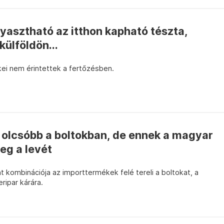
yasztható az itthon kapható tészta,
külföldön...
ei nem érintettek a fertőzésben.
t olcsóbb a boltokban, de ennek a magyar
eg a levét
nt kombinációja az importtermékek felé tereli a boltokat, a
ripar kárára.