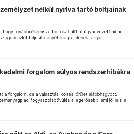
személyzet nélkül nyitva tartó boltjainak
, hogy további élelmiszerboltokat állít át úgynevezett hibrid
zegedi üzlet teljesítményét megfelelőnek tartja.
eskedelmi forgalom súlyos rendszerhibákra
t a forgalom, de a választási költési őrület alábbhagyott.
emanyagpiaci fogyasztásbővülés a legerősebb, ami jól jelzi a