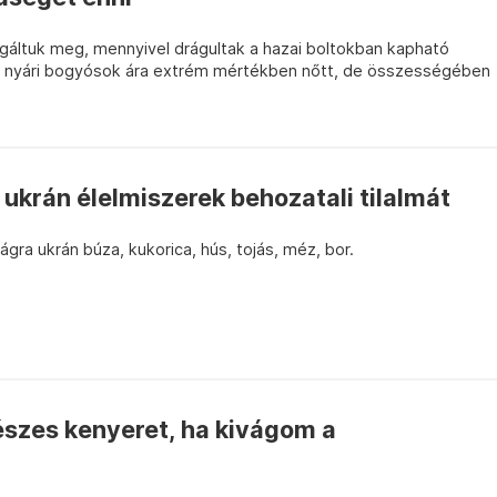
áltuk meg, mennyivel drágultak a hazai boltokban kapható
 nyári bogyósok ára extrém mértékben nőtt, de összességében
 ukrán élelmiszerek behozatali tilalmát
ra ukrán búza, kukorica, hús, tojás, méz, bor.
szes kenyeret, ha kivágom a