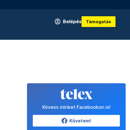
Belépés
Támogatás
Kövess minket Facebookon is!
Követem!