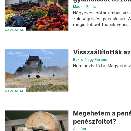
Madzin Emília
Négyéves időtartamban vizsg
zöldségek és gyümölcsök. A
mégis többet tudunk venni...
GAZDASÁG
Visszaállították az
Bakró-Nagy Ferenc
Nem hozható be Magyarország
GAZDASÁG
Megehetem a pené
penészfoltot?
Ács Bori