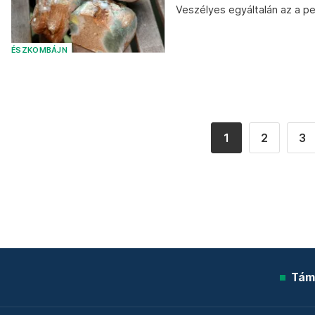
Veszélyes egyáltalán az a p
ÉSZKOMBÁJN
1
2
3
Tám