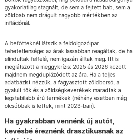
gyakorlatilag stagnált, de sem a fejtett bab, sem a
zöldbab nem drágult nagyobb mértékben az
inflációnál.
A befőtteknél látszik a feldolgozóipar
tehetetlensége: az árak lassabban reagáltak, de ha
elindultak felfelé, nem igazán álltak meg. Itt is
meglátszott a meggykrízis: 2025 és 2026 között
majdnem megduplázódott az ára. Ha a teljes
adatbázist nézzük, a fagyasztott zöldborsó, a
gyalult tök és a zöldségkeverékek maradtak a
legstabilabb árú termékek (néhány esetben még
olcsóbbak is lettek, mint 2023-ban).
Ha gyakrabban vennénk új autót,
kevésbé éreznénk drasztikusnak az