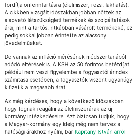
fordítja önfenntartásra (élelmiszer, rezsi, lakhatás).
A cikkben vizsgált időszakban jobban nőttek az
alapvető létszükségleti termékek és szolgáltatások
árai, mint a tartós, ritkábban vásárolt termékeké, ez
pedig sokkal jobban érintette az alacsony
jövedelműeket.
De vannak az infláció mérésének módszertanából
adódó eltérések is. A KSH az 50 forintos betétdíjat
például nem veszi figyelembe a fogyasztói árindex
számítása esetében, a fogyasztók viszont ugyanúgy
kifizetik a magasabb árat.
Az még kérdéses, hogy a következő időszakban
hogy fognak reagálni az élelmiszerárak az új
kormány intézkedéseire. Azt biztosan tudjuk, hogy
a Magyar-kormány egy ideig még nem tervez a
hatósági árakhoz nyúlni, bár
Kapitány István arról