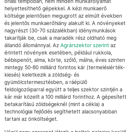
óriási tempóban, nem minden munkafolyamat
helyettesíthető gépekkel. A kézi munkaerő
költsége jelentősen megugrott az elmúlt években
és jelentős munkaerőhiány alakult ki. A növényeket
nagyrészt (30-70 százalékban) idénymunkások
takarítják be, csak a maradék rész oldható meg
állandó állománnyal. Az
Agrárszektor szerint
az
érintett növények esetében, például rukkola,
bébispenót, alma, körte, szőlő, málna, éves szinten
mintegy 50-80 milliárd forintos kár (termelésiérték-
kiesés) keletkezik a zöldség- és
gyümölcstermesztésben, a ráépülő
feldolgozóiparral együtt a teljes szektor szintjén a
kár már közelít a 100 milliárd forinthoz. A gépesített
betakarítású zöldségeknél (mint a cékla) a
technológiai fejlődés segíthetett alacsonyabban
tartani az önköltséget.