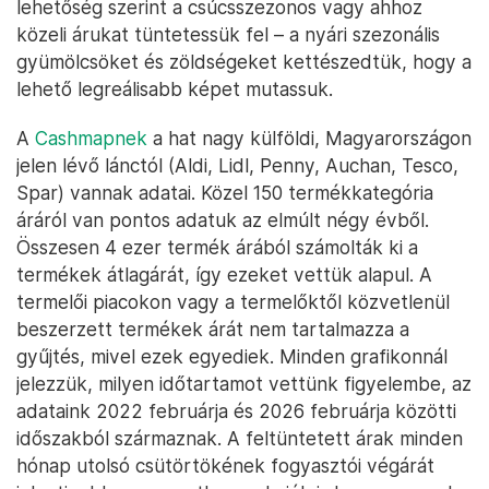
lehetőség szerint a csúcsszezonos vagy ahhoz
közeli árukat tüntetessük fel – a nyári szezonális
gyümölcsöket és zöldségeket kettészedtük, hogy a
lehető legreálisabb képet mutassuk.
A
Cashmapnek
a hat nagy külföldi, Magyarországon
jelen lévő lánctól (Aldi, Lidl, Penny, Auchan, Tesco,
Spar) vannak adatai. Közel 150 termékkategória
áráról van pontos adatuk az elmúlt négy évből.
Összesen 4 ezer termék árából számolták ki a
termékek átlagárát, így ezeket vettük alapul. A
termelői piacokon vagy a termelőktől közvetlenül
beszerzett termékek árát nem tartalmazza a
gyűjtés, mivel ezek egyediek. Minden grafikonnál
jelezzük, milyen időtartamot vettünk figyelembe, az
adataink 2022 februárja és 2026 februárja közötti
időszakból származnak. A feltüntetett árak minden
hónap utolsó csütörtökének fogyasztói végárát