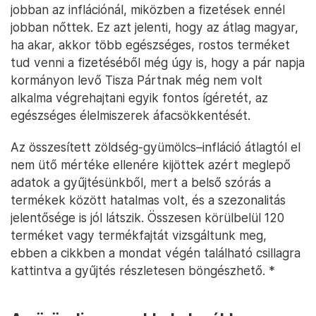
jobban az inflációnál, miközben a fizetések ennél
jobban nőttek. Ez azt jelenti, hogy az átlag magyar,
ha akar, akkor több egészséges, rostos terméket
tud venni a fizetéséből még úgy is, hogy a pár napja
kormányon levő Tisza Pártnak még nem volt
alkalma végrehajtani egyik fontos ígéretét, az
egészséges élelmiszerek áfacsökkentését.
Az összesített zöldség-gyümölcs–infláció átlagtól el
nem ütő mértéke ellenére kijöttek azért meglepő
adatok a gyűjtésünkből, mert a belső szórás a
termékek között hatalmas volt, és a szezonalitás
jelentősége is jól látszik. Összesen körülbelül 120
terméket vagy termékfajtát vizsgáltunk meg,
ebben a cikkben a mondat végén található csillagra
kattintva a gyűjtés részletesen böngészhető.
*