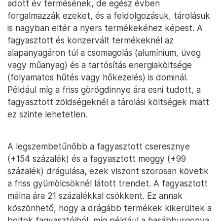
adott év termésének, de egész évben
forgalmazzák ezeket, és a feldolgozásuk, tárolásuk
is nagyban eltér a nyers termékekéhez képest. A
fagyasztott és konzervált termékeknél az
alapanyagáron túl a csomagolás (alumínium, üveg
vagy műanyag) és a tartósítás energiaköltsége
(folyamatos hűtés vagy hőkezelés) is dominál.
Például míg a friss görögdinnye ára esni tudott, a
fagyasztott zöldségeknél a tárolási költségek miatt
ez szinte lehetetlen.
A legszembetűnőbb a fagyasztott cseresznye
(+154 százalék) és a fagyasztott meggy (+99
százalék) drágulása, ezek viszont szorosan követik
a friss gyümölcsöknél látott trendet. A fagyasztott
málna ára 21 százalékkal csökkent. Ez annak
köszönhető, hogy a drágább termékek kikerültek a
boltok fagyasztóiból, míg például a hasábburgonya