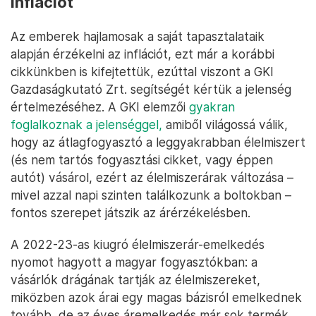
inflációt
Az emberek hajlamosak a saját tapasztalataik
alapján érzékelni az inflációt, ezt már a korábbi
cikkünkben is kifejtettük, ezúttal viszont a GKI
Gazdaságkutató Zrt. segítségét kértük a jelenség
értelmezéséhez. A GKI elemzői
gyakran
foglalkoznak a jelenséggel,
amiből világossá válik,
hogy az átlagfogyasztó a leggyakrabban élelmiszert
(és nem tartós fogyasztási cikket, vagy éppen
autót) vásárol, ezért az élelmiszerárak változása –
mivel azzal napi szinten találkozunk a boltokban –
fontos szerepet játszik az árérzékelésben.
A 2022-23-as kiugró élelmiszerár-emelkedés
nyomot hagyott a magyar fogyasztókban: a
vásárlók drágának tartják az élelmiszereket,
miközben azok árai egy magas bázisról emelkednek
tovább, de az éves áremelkedés már sok termék