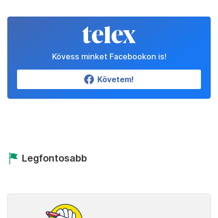
Kövess minket Facebookon is!
Követem!
Legfontosabb