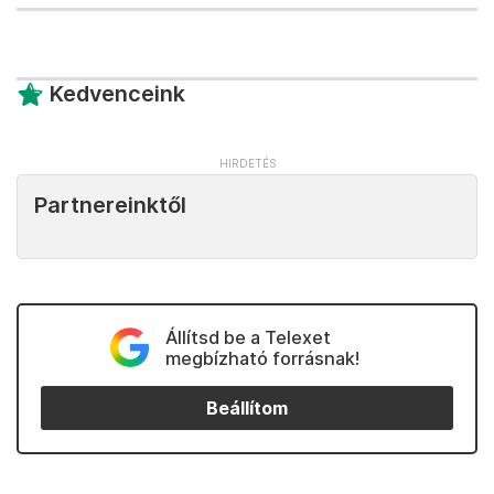
Kedvenceink
Partnereinktől
Állítsd be a Telexet
megbízható forrásnak!
Beállítom