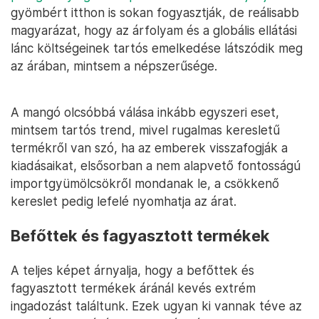
gyömbért itthon is sokan fogyasztják, de reálisabb
magyarázat, hogy az árfolyam és a globális ellátási
lánc költségeinek tartós emelkedése látszódik meg
az árában, mintsem a népszerűsége.
A mangó olcsóbbá válása inkább egyszeri eset,
mintsem tartós trend, mivel rugalmas keresletű
termékről van szó, ha az emberek visszafogják a
kiadásaikat, elsősorban a nem alapvető fontosságú
importgyümölcsökről mondanak le, a csökkenő
kereslet pedig lefelé nyomhatja az árat.
Befőttek és fagyasztott termékek
A teljes képet árnyalja, hogy a befőttek és
fagyasztott termékek áránál kevés extrém
ingadozást találtunk. Ezek ugyan ki vannak téve az