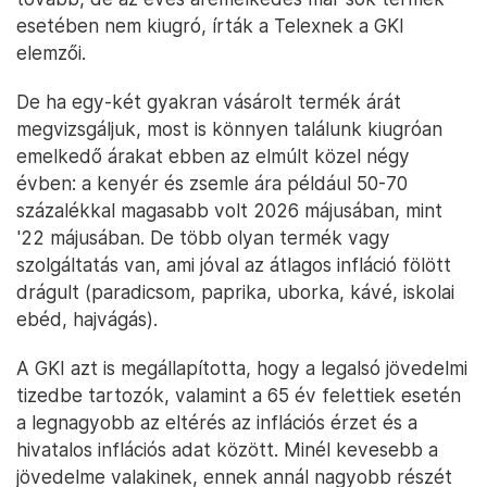
esetében nem kiugró, írták a Telexnek a GKI
elemzői.
De ha egy-két gyakran vásárolt termék árát
megvizsgáljuk, most is könnyen találunk kiugróan
emelkedő árakat ebben az elmúlt közel négy
évben: a kenyér és zsemle ára például 50-70
százalékkal magasabb volt 2026 májusában, mint
'22 májusában. De több olyan termék vagy
szolgáltatás van, ami jóval az átlagos infláció fölött
drágult (paradicsom, paprika, uborka, kávé, iskolai
ebéd, hajvágás).
A GKI azt is megállapította, hogy a legalsó jövedelmi
tizedbe tartozók, valamint a 65 év felettiek esetén
a legnagyobb az eltérés az inflációs érzet és a
hivatalos inflációs adat között. Minél kevesebb a
jövedelme valakinek, ennek annál nagyobb részét