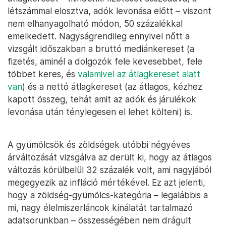
létszámmal elosztva, adók levonása előtt – viszont
nem elhanyagolható módon, 50 százalékkal
emelkedett. Nagyságrendileg ennyivel nőtt a
vizsgált időszakban a bruttó mediánkereset (a
fizetés, aminél a dolgozók fele kevesebbet, fele
többet keres, és
valamivel az átlagkereset alatt
van
) és a nettó átlagkereset (az átlagos, kézhez
kapott összeg, tehát amit az adók és járulékok
levonása után ténylegesen el lehet költeni) is.
A gyümölcsök és zöldségek utóbbi négyéves
árváltozását vizsgálva az derült ki, hogy az átlagos
változás körülbelül 32 százalék volt, ami nagyjából
megegyezik az infláció mértékével. Ez azt jelenti,
hogy a zöldség-gyümölcs-kategória – legalábbis a
mi, nagy élelmiszerláncok kínálatát tartalmazó
adatsorunkban – összességében nem drágult