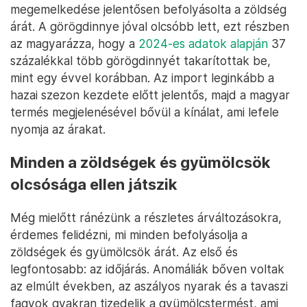
megemelkedése jelentősen befolyásolta a zöldség
árát. A görögdinnye jóval olcsóbb lett, ezt részben
az magyarázza, hogy a
2024-es adatok alapján
37
százalékkal több görögdinnyét takarítottak be,
mint egy évvel korábban. Az import leginkább a
hazai szezon kezdete előtt jelentős, majd a magyar
termés megjelenésével bővül a kínálat, ami lefele
nyomja az árakat.
Minden a zöldségek és gyümölcsök
olcsósága ellen játszik
Még mielőtt ránézünk a részletes árváltozásokra,
érdemes felidézni, mi minden befolyásolja a
zöldségek és gyümölcsök árát. Az első és
legfontosabb: az időjárás. Anomáliák bőven voltak
az elmúlt években, az aszályos nyarak és a tavaszi
fagyok gyakran tizedelik a gyümölcstermést, ami