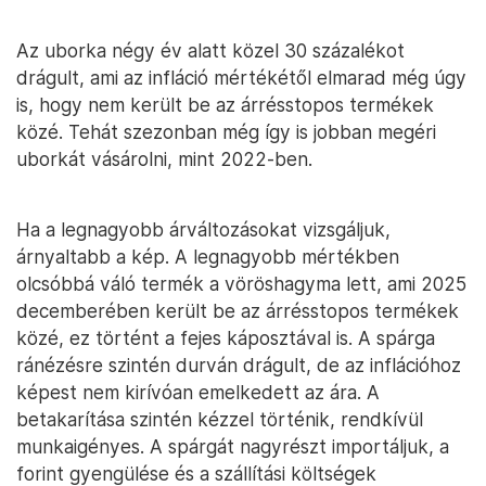
Az uborka négy év alatt közel 30 százalékot
drágult, ami az infláció mértékétől elmarad még úgy
is, hogy nem került be az árrésstopos termékek
közé. Tehát szezonban még így is jobban megéri
uborkát vásárolni, mint 2022-ben.
Ha a legnagyobb árváltozásokat vizsgáljuk,
árnyaltabb a kép. A legnagyobb mértékben
olcsóbbá váló termék a vöröshagyma lett, ami 2025
decemberében került be az árrésstopos termékek
közé, ez történt a fejes káposztával is. A spárga
ránézésre szintén durván drágult, de az inflációhoz
képest nem kirívóan emelkedett az ára. A
betakarítása szintén kézzel történik, rendkívül
munkaigényes. A spárgát nagyrészt importáljuk, a
forint gyengülése és a szállítási költségek