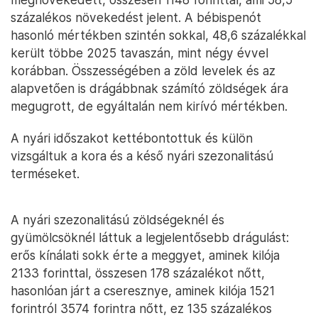
százalékos növekedést jelent. A bébispenót
hasonló mértékben szintén sokkal, 48,6 százalékkal
került többe 2025 tavaszán, mint négy évvel
korábban. Összességében a zöld levelek és az
alapvetően is drágábbnak számító zöldségek ára
megugrott, de egyáltalán nem kirívó mértékben.
A nyári időszakot kettébontottuk és külön
vizsgáltuk a kora és a késő nyári szezonalitású
terméseket.
A nyári szezonalitású zöldségeknél és
gyümölcsöknél láttuk a legjelentősebb drágulást:
erős kínálati sokk érte a meggyet, aminek kilója
2133 forinttal, összesen 178 százalékot nőtt,
hasonlóan járt a cseresznye, aminek kilója 1521
forintról 3574 forintra nőtt, ez 135 százalékos