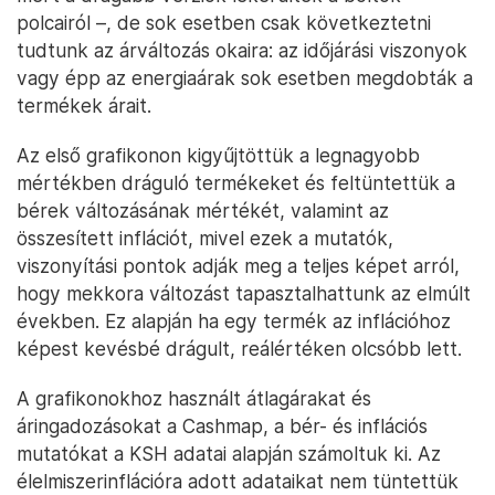
polcairól –, de sok esetben csak következtetni
tudtunk az árváltozás okaira: az időjárási viszonyok
vagy épp az energiaárak sok esetben megdobták a
termékek árait.
Az első grafikonon kigyűjtöttük a legnagyobb
mértékben dráguló termékeket és feltüntettük a
bérek változásának mértékét, valamint az
összesített inflációt, mivel ezek a mutatók,
viszonyítási pontok adják meg a teljes képet arról,
hogy mekkora változást tapasztalhattunk az elmúlt
években. Ez alapján ha egy termék az inflációhoz
képest kevésbé drágult, reálértéken olcsóbb lett.
A grafikonokhoz használt átlagárakat és
áringadozásokat a Cashmap, a bér- és inflációs
mutatókat a KSH adatai alapján számoltuk ki. Az
élelmiszerinflációra adott adataikat nem tüntettük