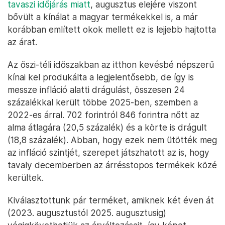
tavaszi időjárás miatt
, augusztus elejére viszont
bővült a kínálat a magyar termékekkel is, a már
korábban említett okok mellett ez is lejjebb hajtotta
az árat.
Az őszi-téli időszakban az itthon kevésbé népszerű
kínai kel produkálta a legjelentősebb, de így is
messze infláció alatti drágulást, összesen 24
százalékkal került többe 2025-ben, szemben a
2022-es árral. 702 forintról 846 forintra nőtt az
alma átlagára (20,5 százalék) és a körte is drágult
(18,8 százalék). Abban, hogy ezek nem ütötték meg
az infláció szintjét, szerepet játszhatott az is, hogy
tavaly decemberben az árrésstopos termékek közé
kerültek.
Kiválasztottunk pár terméket, amiknek két éven át
(2023. augusztustól 2025. augusztusig)