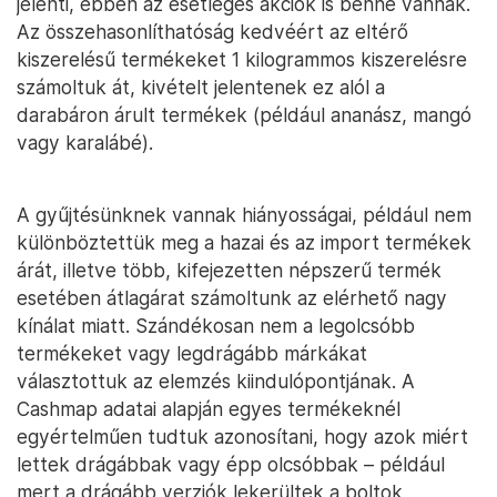
jelenti, ebben az esetleges akciók is benne vannak.
Az összehasonlíthatóság kedvéért az eltérő
kiszerelésű termékeket 1 kilogrammos kiszerelésre
számoltuk át, kivételt jelentenek ez alól a
darabáron árult termékek (például ananász, mangó
vagy karalábé).
A gyűjtésünknek vannak hiányosságai, például nem
különböztettük meg a hazai és az import termékek
árát, illetve több, kifejezetten népszerű termék
esetében átlagárat számoltunk az elérhető nagy
kínálat miatt. Szándékosan nem a legolcsóbb
termékeket vagy legdrágább márkákat
választottuk az elemzés kiindulópontjának. A
Cashmap adatai alapján egyes termékeknél
egyértelműen tudtuk azonosítani, hogy azok miért
lettek drágábbak vagy épp olcsóbbak – például
mert a drágább verziók lekerültek a boltok