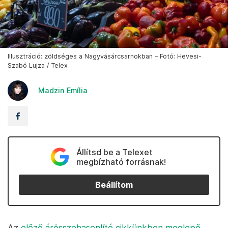
Illusztráció: zöldséges a Nagyvásárcsarnokban – Fotó: Hevesi-
Szabó Lujza / Telex
Madzin Emília
Állítsd be a Telexet
megbízható forrásnak!
Beállítom
Az
előző árösszehasonlító cikkünkben meglepő