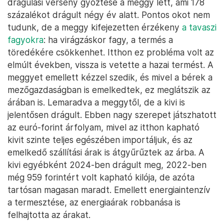
drágulási verseny győztese a meggy lett, ami 178
százalékot drágult négy év alatt. Pontos okot nem
tudunk, de a meggy kifejezetten érzékeny
a tavaszi
fagyokra
: ha virágzáskor fagy, a termés a
töredékére csökkenhet. Itthon ez probléma volt az
elmúlt években, vissza is vetette a hazai termést. A
meggyet emellett kézzel szedik, és mivel a bérek a
mezőgazdaságban is emelkedtek, ez meglátszik az
árában is. Lemaradva a meggytől, de a kivi is
jelentősen drágult. Ebben nagy szerepet játszhatott
az euró-forint árfolyam, mivel az itthon kapható
kivit szinte teljes egészében importáljuk, és az
emelkedő szállítási árak is átgyűrűztek az árba. A
kivi egyébként 2024-ben drágult meg, 2022-ben
még 959 forintért volt kapható kilója, de azóta
tartósan magasan maradt. Emellett energiaintenzív
a termesztése, az energiaárak robbanása is
felhajtotta az árakat.