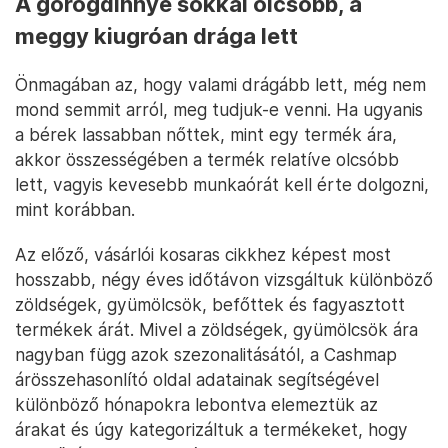
A görögdinnye sokkal olcsóbb, a
meggy kiugróan drága lett
Önmagában az, hogy valami drágább lett, még nem
mond semmit arról, meg tudjuk-e venni. Ha ugyanis
a bérek lassabban nőttek, mint egy termék ára,
akkor összességében a termék relatíve olcsóbb
lett, vagyis kevesebb munkaórát kell érte dolgozni,
mint korábban.
Az előző, vásárlói kosaras cikkhez képest most
hosszabb, négy éves időtávon vizsgáltuk különböző
zöldségek, gyümölcsök, befőttek és fagyasztott
termékek árát. Mivel a zöldségek, gyümölcsök ára
nagyban függ azok szezonalitásától, a Cashmap
árösszehasonlító oldal adatainak segítségével
különböző hónapokra lebontva elemeztük az
árakat és úgy kategorizáltuk a termékeket, hogy