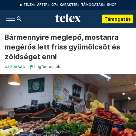
TELEX
AFTER
G7
KARAKTER
TÁMOGATÁS
SHOP
Támogatás
Bármennyire meglepő, mostanra
megérős lett friss gyümölcsöt és
zöldséget enni
Legfontosabb
GAZDASÁG