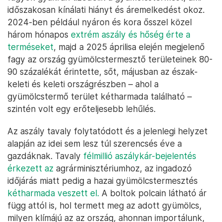
időszakosan kínálati hiányt és áremelkedést okoz.
2024-ben például nyáron és kora ősszel közel
három hónapos
extrém aszály és hőség érte a
terméseket
, majd a 2025 áprilisa elején megjelenő
fagy az ország gyümölcstermesztő területeinek 80-
90 százalékát érintette, sőt, májusban az észak-
keleti és keleti országrészben – ahol a
gyümölcstermő terület kétharmada található –
szintén volt egy erőteljesebb lehűlés.
Az aszály tavaly folytatódott és a jelenlegi helyzet
alapján az idei sem lesz túl szerencsés éve a
gazdáknak. Tavaly
félmillió aszálykár-bejelentés
érkezett az
agrárminisztériumhoz, az ingadozó
időjárás miatt pedig a hazai gyümölcstermesztés
kétharmada veszett el.
A boltok polcain látható ár
függ attól is, hol termett meg az adott gyümölcs,
milyen klímájú az az ország, ahonnan importálunk,