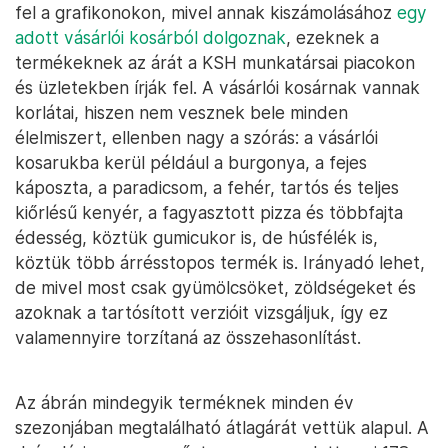
fel a grafikonokon, mivel annak kiszámolásához
egy
adott vásárlói kosárból dolgoznak
, ezeknek a
termékeknek az árát a KSH munkatársai piacokon
és üzletekben írják fel. A vásárlói kosárnak vannak
korlátai, hiszen nem vesznek bele minden
élelmiszert, ellenben nagy a szórás: a vásárlói
kosarukba kerül például a burgonya, a fejes
káposzta, a paradicsom, a fehér, tartós és teljes
kiőrlésű kenyér, a fagyasztott pizza és többfajta
édesség, köztük gumicukor is, de húsfélék is,
köztük több árrésstopos termék is. Irányadó lehet,
de mivel most csak gyümölcsöket, zöldségeket és
azoknak a tartósított verzióit vizsgáljuk, így ez
valamennyire torzítaná az összehasonlítást.
Az ábrán mindegyik terméknek minden év
szezonjában megtalálható átlagárát vettük alapul. A