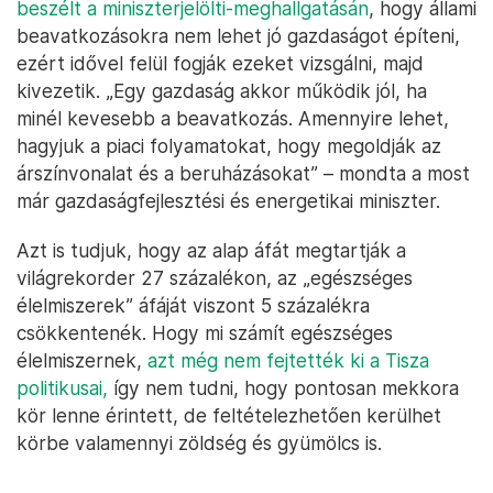
beszélt a miniszterjelölti-meghallgatásán
, hogy állami
beavatkozásokra nem lehet jó gazdaságot építeni,
ezért idővel felül fogják ezeket vizsgálni, majd
kivezetik. „Egy gazdaság akkor működik jól, ha
minél kevesebb a beavatkozás. Amennyire lehet,
hagyjuk a piaci folyamatokat, hogy megoldják az
árszínvonalat és a beruházásokat” – mondta a most
már gazdaságfejlesztési és energetikai miniszter.
Azt is tudjuk, hogy az alap áfát megtartják a
világrekorder 27 százalékon, az „egészséges
élelmiszerek” áfáját viszont 5 százalékra
csökkentenék. Hogy mi számít egészséges
élelmiszernek,
azt még nem fejtették ki a Tisza
politikusai,
így nem tudni, hogy pontosan mekkora
kör lenne érintett, de feltételezhetően kerülhet
körbe valamennyi zöldség és gyümölcs is.