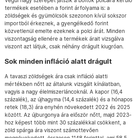
Végül nagy szerepet játszik a boltok polcaira kerülő
termékek esetében a forint árfolyama is: a
zöldségek és gyümölcsök szezonon kívül sokszor
importból érkeznek, a gyengélkedő forint
közvetlenül emelte ezeknek a polci árát. Minden
viszontagság ellenére a termékek árait vizsgálva
viszont azt látjuk, csak néhány drágult kiugróan.
Sok minden infláció alatt drágult
A tavaszi zöldségek ára csak infláció alatti
mértékben nőtt az általunk vizsgált kínálatban,
vagyis a nagy élelmiszerláncoknál. A kapor (16,4
százalék), az újhagyma (14,4 százalék) és a hónapos
retek (18,3) ára enyhén növekedett 2022 és 2025
között. Az újburgonya ára először nőtt, majd 2023-
hoz képest több mint 30 százalékkal csökkent, a
zöld spárga ára viszont számottevően
megnövekedett, összesen 1148 forinttal, ami 58,5