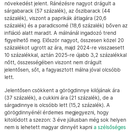
növekedést jelent. Ránézésre nagyot drágult a
sárgabarack (57 százalék), az őszibarack (44
százalék), viszont a paprikák átlagára (20,6
százalék) és a paradicsomé (18,6 százalék) bőven az
infláció alatt maradt. A málnánál ingadozó trend
figyelhető meg. Először nagyot, összesen közel 20
százalékot ugrott az ára, majd 2024-re visszaesett
10 százalékkal, aztán 2025-re újabb 3,2 százalékkal
nőtt, összességében viszont nem drágult
jelentősen, sőt, a fagyasztott málna jóval olcsóbb
lett.
Jelentősen csökkent a görögdinnye kilójának ára
(37 százalék), a cukkini ára (21 százalék), de a
sárgadinnye is olcsóbb lett (15,2 százalék). A
görögdinnyénél érdemes megjegyezni, hogy
kitolódott a szezon: 3 éve júliusban még sok helyen
nem is lehetett magyar dinnyét kapni
a szélsőséges