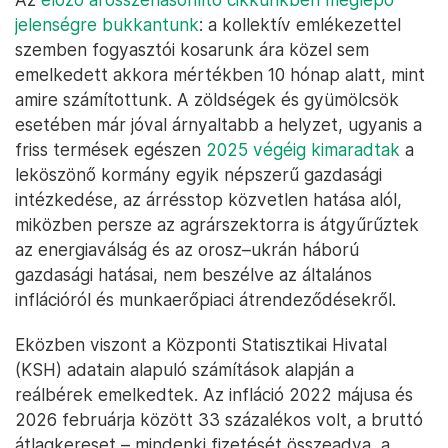
jelenségre bukkantunk
: a kollektív emlékezettel
szemben fogyasztói kosarunk ára közel sem
emelkedett akkora mértékben 10 hónap alatt, mint
amire számítottunk. A zöldségek és gyümölcsök
esetében már jóval árnyaltabb a helyzet, ugyanis a
friss termések egészen
2025 végéig kimaradtak
a
leköszönő kormány egyik népszerű gazdasági
intézkedése, az árrésstop közvetlen hatása alól,
miközben persze az agrárszektorra is átgyűrűztek
az energiaválság és az orosz–ukrán háború
gazdasági hatásai, nem beszélve az általános
inflációról és munkaerőpiaci átrendeződésekről.
Eközben viszont a Központi Statisztikai Hivatal
(KSH) adatain alapuló számítások alapján a
reálbérek emelkedtek. Az infláció 2022 májusa és
2026 februárja között 33 százalékos volt, a bruttó
átlagkereset – mindenki fizetését összeadva, a