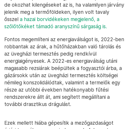
de okozhat kilengéseket az is, ha valamilyen járvány
jelenik meg a termőföldeken, ilyen volt tavaly
ősszel
a hazai borvidékeken megjelenő, a
szőlőtőkéket támadó aranyszínű sárgaság is.
Fontos megemlíteni az energiaválságot is, 2022-ben
robbantak az árak, a hűtőházakban való tárolás és
az üvegházi termesztés pedig rendkívül
energiaigényesek. A 2022-es energiaválság utáni
magasabb rezsiárak beépültek a fogyasztói árba, a
gázársokk után az üvegházi termesztés költségei
némileg konszolidálódtak, valamint a termelők egy
része az utóbbi években hatékonyabb fűtési
rendszerekre állt át, ami segített megállítani a
további drasztikus drágulást.
Ezek mellett hiába gépesítik a mezőgazdaságot