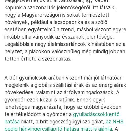
végigkövethetjük az árváltozásait, így képet
kapunk a szezonalitás jelentőségéről. Itt látszik,
hogy a Magyarországon is sokat termesztett
növények, például a lecsópaprika és a szőlő
esetében egyértelmű a trend, máshol viszont egyre
inkább elhalványodik az évszakok jelentősége.
Legalábbis a nagy élelmiszerláncok kínálatában ez a
helyzet, a piacokon valószínűleg még mindig jobban
tetten érhető a szezonalitás.
A déli gyümölcsök árában viszont már jól láthatóan
megjelenik a globális szállítási árak és az energiaárak
növekedése, valamint az árfolyamingadozások. A
gyömbér ezek közül is kitűnik. Ennek egyik
lehetséges magyarázata, hogy az utóbbi években
felértékelődött a gyömbér a
gyulladáscsökkentő
hatása
miatt, a brit egészségügyi szolgálat,
az NHS
pedig hányingercsillapító hatása miatt is ajánlja.
A