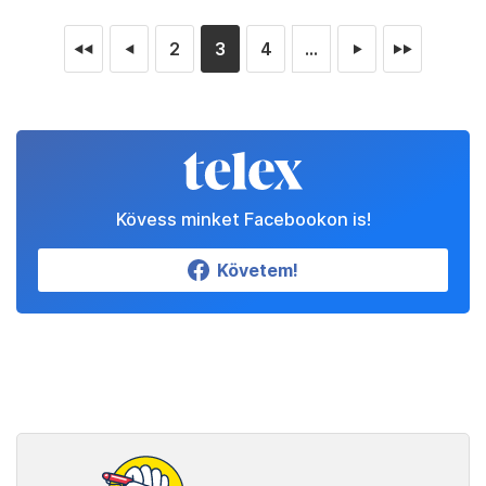
2
3
4
...
◄◄
◄
►
►►
Kövess minket Facebookon is!
Követem!