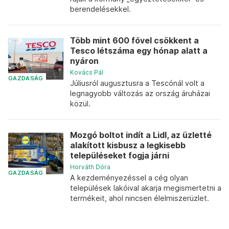
berendelésekkel.
Több mint 600 fővel csökkent a
Tesco létszáma egy hónap alatt a
nyáron
Kovács Pál
GAZDASÁG
Júliusról augusztusra a Tescónál volt a
legnagyobb változás az ország áruházai
közül.
Mozgó boltot indít a Lidl, az üzletté
alakított kisbusz a legkisebb
településeket fogja járni
Horváth Dóra
GAZDASÁG
A kezdeményezéssel a cég olyan
települések lakóival akarja megismertetni a
termékeit, ahol nincsen élelmiszerüzlet.