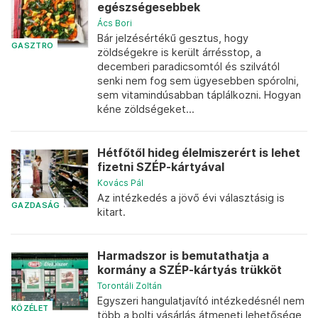
egészségesebbek
Ács Bori
Bár jelzésértékű gesztus, hogy
GASZTRO
zöldségekre is került árrésstop, a
decemberi paradicsomtól és szilvától
senki nem fog sem ügyesebben spórolni,
sem vitamindúsabban táplálkozni. Hogyan
kéne zöldségeket...
Hétfőtől hideg élelmiszerért is lehet
fizetni SZÉP-kártyával
Kovács Pál
Az intézkedés a jövő évi választásig is
GAZDASÁG
kitart.
Harmadszor is bemutathatja a
kormány a SZÉP-kártyás trükköt
Torontáli Zoltán
Egyszeri hangulatjavító intézkedésnél nem
KÖZÉLET
több a bolti vásárlás átmeneti lehetősége,