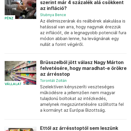
szerint már 4 százalék alá csökkent
az infláció?
Stubnya Bence
PÉNZ
Az élelmiszerárak és reálbérek alakulása is
hatással van arra, hogy nagynak érezzük
az inflációt, de a legnagyobb potenciál fura
módon abban lenne, ha levágnának egy
nullát a forint végéről.
Brüsszelből jött válasz Nagy Márton
felvetésére, hogy maradhat-e örökre
az árrésstop
Torontáli Zoltán
VÁLLALAT
Szelektíven kényszeríti veszteséges
működésre a jellemzően nem magyar
tulajdonú boltokat az intézkedés,
amelynek megszüntetésére szólította fel
a kormányt az Európai Bizottság.
Ettől az árrésstoptól sem leszünk