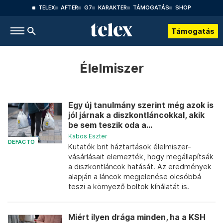
TELEX
AFTER
G7
KARAKTER
TÁMOGATÁS
SHOP
Támogatás
Élelmiszer
Egy új tanulmány szerint még azok is
jól járnak a diszkontláncokkal, akik
be sem teszik oda a...
Kabos Eszter
DEFACTO
Kutatók brit háztartások élelmiszer-
vásárlásait elemezték, hogy megállapítsák
a diszkontláncok hatását. Az eredmények
alapján a láncok megjelenése olcsóbbá
teszi a környező boltok kínálatát is.
Miért ilyen drága minden, ha a KSH