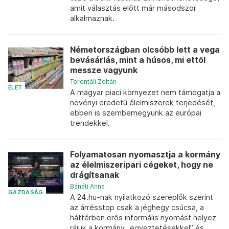
amit választás előtt már másodszor
alkalmaznak.
Németországban olcsóbb lett a vega
bevásárlás, mint a húsos, mi ettől
messze vagyunk
Torontáli Zoltán
ÉLET
A magyar piaci környezet nem támogatja a
növényi eredetű élelmiszerek terjedését,
ebben is szembemegyünk az európai
trendekkel.
Folyamatosan nyomasztja a kormány
az élelmiszeripari cégeket, hogy ne
drágítsanak
Bánáti Anna
GAZDASÁG
A 24.hu-nak nyilatkozó szereplők szerint
az árrésstop csak a jéghegy csúcsa, a
háttérben erős informális nyomást helyez
rájuk a kormány „egyeztetésekkel” és