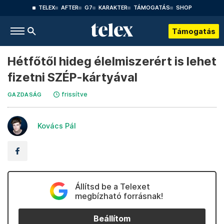
TELEX
AFTER
G7
KARAKTER
TÁMOGATÁS
SHOP
Támogatás
Hétfőtől hideg élelmiszerért is lehet
fizetni SZÉP-kártyával
frissítve
GAZDASÁG
Kovács Pál
Állítsd be a Telexet
megbízható forrásnak!
Beállítom