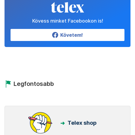
Kövess minket Facebookon is!
Követem!
Legfontosabb
Telex shop