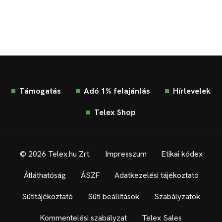
Támogatás
Adó 1% felajánlás
Hírlevelek
Telex Shop
© 2026 Telex.hu Zrt.
Impresszum
Etikai kódex
Átláthatóság
ÁSZF
Adatkezelési tájékoztató
Sütitájékoztató
Süti beállítások
Szabályzatok
Kommentelési szabályzat
Telex Sales