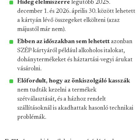
Hideg élelmiszerre
legutóbb 2025.
december 1. és 2026. április 30. között lehetett
a kártyán lévő összegeket elkölteni (azaz
májustól már nem).
Ebben az időszakban sem lehetett
azonban
SZÉP-kártyáról például alkoholos italokat,
dohánytermékeket és háztartási-vegyi árukat
vásárolni.
Előfordult, hogy az önkiszolgáló kasszák
nem tudták kezelni a termékek
szétválasztását, és a házhoz rendelt
szállításoknál is akadhattak hasonló technikai
problémák.