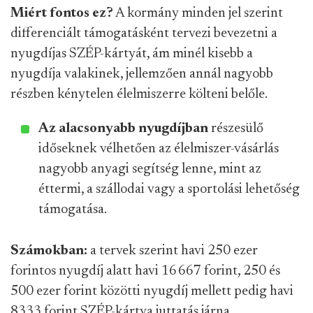
Miért fontos ez?
A kormány minden jel szerint
differenciált támogatásként tervezi bevezetni a
nyugdíjas SZÉP-kártyát, ám minél kisebb a
nyugdíja valakinek, jellemzően annál nagyobb
részben kénytelen élelmiszerre költeni belőle.
Az alacsonyabb nyugdíjban
részesülő
időseknek vélhetően az élelmiszer-vásárlás
nagyobb anyagi segítség lenne, mint az
éttermi, a szállodai vagy a sportolási lehetőség
támogatása.
Számokban:
a tervek szerint havi 250 ezer
forintos nyugdíj alatt havi 16 667 forint, 250 és
500 ezer forint közötti nyugdíj mellett pedig havi
8333 forint SZÉP-kártya juttatás járna.