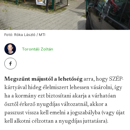
Fotó: Róka László / MTI
Torontáli Zoltán
Megszűnt májustól a lehetőség
arra, hogy SZÉP-
kártyával hideg élelmiszert lehessen vásárolni, így
ha a kormány ezt biztosítani akarja a várhatóan
ősztől érkező nyugdíjas változatnál, akkor a
passzust vissza kell emelni a jogszabályba (vagy újat
kell alkotni célzottan a nyugdíjas juttatásra).