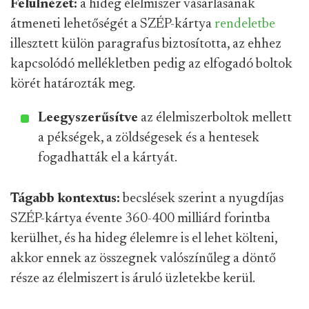
Felülnézet:
a hideg élelmiszer vásárlásának
átmeneti lehetőségét a SZÉP-kártya
rendeletbe
illesztett külön paragrafus biztosította, az ehhez
kapcsolódó mellékletben pedig az elfogadó boltok
körét határozták meg.
Leegyszerűsítve
az élelmiszerboltok mellett
a pékségek, a zöldségesek és a hentesek
fogadhatták el a kártyát.
Tágabb kontextus:
becslések szerint a nyugdíjas
SZÉP-kártya évente 360-400 milliárd forintba
kerülhet, és ha hideg élelemre is el lehet költeni,
akkor ennek az összegnek valószínűleg a döntő
része az élelmiszert is áruló üzletekbe kerül.