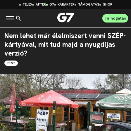
TELEX
AFTER
G7
KARAKTER
TÁMOGATÁS
SHOP
Támogatás
Nem lehet már élelmiszert venni SZÉP-
kártyával, mit tud majd a nyugdíjas
verzió?
PÉNZ