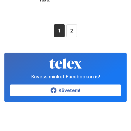
1
2
Kövess minket Facebookon is!
Követem!