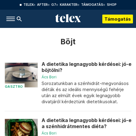
TELEX
AFTER
G7
KARAKTER
TÁMOGATÁS
SHOP
Támogatás
Böjt
A dietetika legnagyobb kérdései: jó-e
böjtölni?
Ács Bori
Sorozatunkban a szénhidrát-megvonásos
GASZTRO
diéták és az ideális mennyiségű fehérje
után az elmúlt évek egyik legnagyobb
divatjáról kérdeztünk dietetikusokat.
A dietetika legnagyobb kérdései: jó-e
a szénhidrátmentes diéta?
Ács Bori