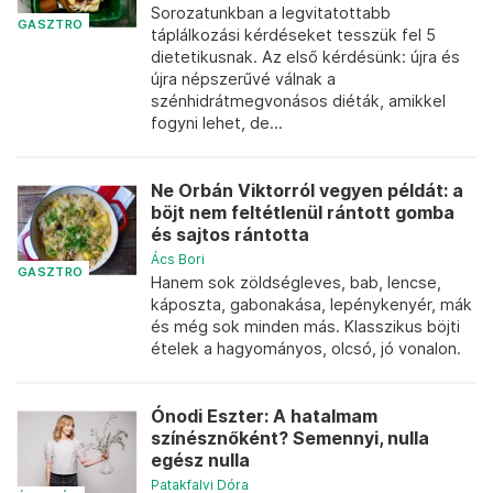
Sorozatunkban a legvitatottabb
GASZTRO
táplálkozási kérdéseket tesszük fel 5
dietetikusnak. Az első kérdésünk: újra és
újra népszerűvé válnak a
szénhidrátmegvonásos diéták, amikkel
fogyni lehet, de...
Ne Orbán Viktorról vegyen példát: a
böjt nem feltétlenül rántott gomba
és sajtos rántotta
Ács Bori
GASZTRO
Hanem sok zöldségleves, bab, lencse,
káposzta, gabonakása, lepénykenyér, mák
és még sok minden más. Klasszikus böjti
ételek a hagyományos, olcsó, jó vonalon.
Ónodi Eszter: A hatalmam
színésznőként? Semennyi, nulla
egész nulla
Patakfalvi Dóra