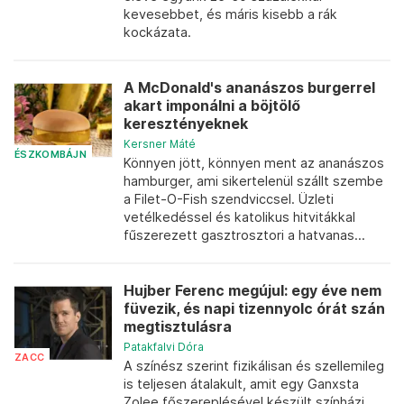
kevesebbet, és máris kisebb a rák
kockázata.
A McDonald's ananászos burgerrel
akart imponálni a böjtölő
keresztényeknek
Kersner Máté
ÉSZKOMBÁJN
Könnyen jött, könnyen ment az ananászos
hamburger, ami sikertelenül szállt szembe
a Filet-O-Fish szendviccsel. Üzleti
vetélkedéssel és katolikus hitvitákkal
fűszerezett gasztrosztori a hatvanas...
Hujber Ferenc megújul: egy éve nem
füvezik, és napi tizennyolc órát szán
megtisztulásra
Patakfalvi Dóra
ZACC
A színész szerint fizikálisan és szellemileg
is teljesen átalakult, amit egy Ganxsta
Zolee főszereplésével készült színházi