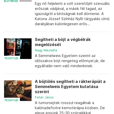
ÉLETMÓD
Egy nő feljelenti a volt szeretőjét szexuális
erőszak vádjával, a másik fél tagad, az
igazságról a bíróságnak kell döntenie. A
Katona József Színház Nyílt tárgyalás című
darabjában különlegesen erős...
Segítheti a böjt a végbélrák
megelőzését
Nagy Nikoletta
A Semmelweis Egyetem szerint az
TECHTUD
időszakos böjt rengeteg előnnyel jár, de
egyáltalán nem való mindenkinek.
A böjtölés segítheti a rákterápiát a
Semmelweis Egyetem kutatása
szerint
Fehér János
TECHTUD
A tumorsejtek rosszul reagálnak a
kalóriadeficitre kemoterápia közben. De
eleve együnk 25-30 százalékkal