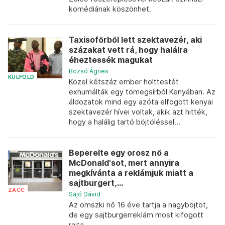
komédiának köszönhet.
Taxisofőrből lett szektavezér, aki
százakat vett rá, hogy halálra
éheztessék magukat
Bozsó Ágnes
KÜLFÖLD
Közel kétszáz ember holttestét
exhumálták egy tömegsírból Kenyában. Az
áldozatok mind egy azóta elfogott kenyai
szektavezér hívei voltak, akik azt hitték,
hogy a halálig tartó böjtöléssel...
Beperelte egy orosz nő a
McDonald'sot, mert annyira
megkívánta a reklámjuk miatt a
sajtburgert,...
ZACC
Sajó Dávid
Az omszki nő 16 éve tartja a nagyböjtöt,
de egy sajtburgerreklám most kifogott
rajta.