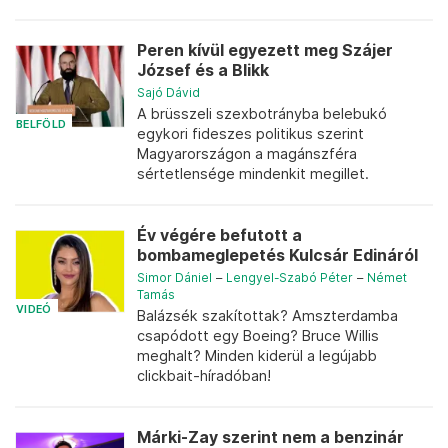
Peren kívül egyezett meg Szájer
József és a Blikk
Sajó Dávid
A brüsszeli szexbotrányba belebukó
BELFÖLD
egykori fideszes politikus szerint
Magyarországon a magánszféra
sértetlensége mindenkit megillet.
Év végére befutott a
bombameglepetés Kulcsár Edináról
Simor Dániel
–
Lengyel-Szabó Péter
–
Német
Tamás
VIDEÓ
Balázsék szakítottak? Amszterdamba
csapódott egy Boeing? Bruce Willis
meghalt? Minden kiderül a legújabb
clickbait-híradóban!
Márki-Zay szerint nem a benzinár