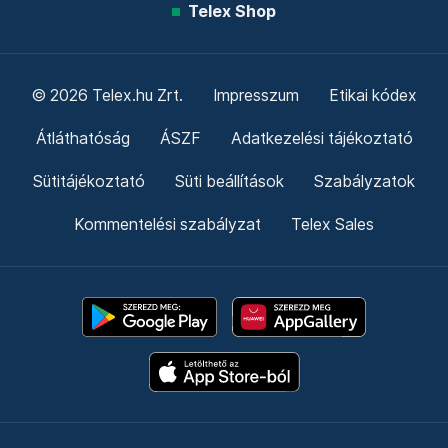
Telex Shop
© 2026 Telex.hu Zrt.
Impresszum
Etikai kódex
Átláthatóság
ÁSZF
Adatkezelési tájékoztató
Sütitájékoztató
Süti beállítások
Szabályzatok
Kommentelési szabályzat
Telex Sales