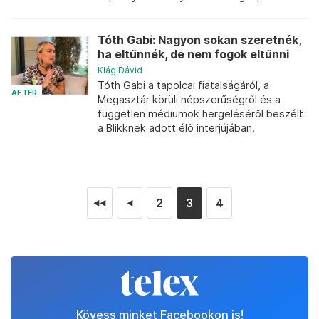
Tóth Gabi: Nagyon sokan szeretnék,
ha eltűnnék, de nem fogok eltűnni
Klág Dávid
Tóth Gabi a tapolcai fiatalságáról, a
AFTER
Megasztár körüli népszerűségről és a
független médiumok hergeléséről beszélt
a Blikknek adott élő interjújában.
2
3
4
◄◄
◄
Kövess minket Facebookon is!