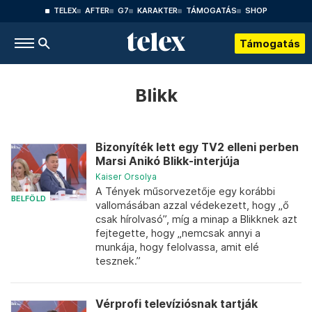
TELEX
AFTER
G7
KARAKTER
TÁMOGATÁS
SHOP
Támogatás
Blikk
Bizonyíték lett egy TV2 elleni perben
Marsi Anikó Blikk-interjúja
Kaiser Orsolya
A Tények műsorvezetője egy korábbi
BELFÖLD
vallomásában azzal védekezett, hogy „ő
csak hírolvasó”, míg a minap a Blikknek azt
fejtegette, hogy „nemcsak annyi a
munkája, hogy felolvassa, amit elé
tesznek.”
Vérprofi televíziósnak tartják