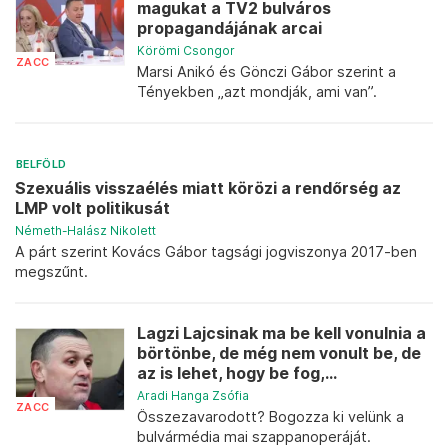
magukat a TV2 bulváros
propagandájának arcai
Körömi Csongor
ZACC
Marsi Anikó és Gönczi Gábor szerint a
Tényekben „azt mondják, ami van”.
BELFÖLD
Szexuális visszaélés miatt körözi a rendőrség az
LMP volt politikusát
Németh-Halász Nikolett
A párt szerint Kovács Gábor tagsági jogviszonya 2017-ben
megszűnt.
Lagzi Lajcsinak ma be kell vonulnia a
börtönbe, de még nem vonult be, de
az is lehet, hogy be fog,...
Aradi Hanga Zsófia
ZACC
Összezavarodott? Bogozza ki velünk a
bulvármédia mai szappanoperáját.