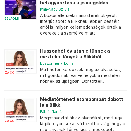
befagyasztása a jó megoldás
Iván-Nagy Szilvia
A közös ellenzéki miniszterelnök-jelölt
BELFÖLD
interjút adott a Blikknek, ebben beszélt
arról is, milyen kellemetlenségek érték a
gyerekeit a személye miatt.
Huszonhét év után eltűnnek a
meztelen lányok a Blikkből
Böszörményi Edina
Múlt héten kérdezték meg az olvasókat,
ZACC
mit gondolnak, van-e helyük a meztelen
nőknek az újságban. Döntöttek.
Médiatörténeti atombombát dobott
le a Blikk
Fábián Tamás
Megszavaztatják az olvasóikat, mert úgy
ZACC
látják, olyan sokat változott a világ, hogy a
nap lányának fénye kicsit megkopott.