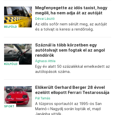
Megfenyegette az idős taxist, hogy
megöli, ha nem adja át az autóját
Dévai László
Az idős sofőr nem sérült meg, az autóját
BELFÖLD
és a tolvajt is keresi a rendőrség.
Száznál is több körzetben egy
autótolvajt sem fogtak el az angol
rendőrök
Ághassi Attila
KÜLFÖLD
Egy év alatt 50 százalékkal emelkedett az
autólopások száma.
Előkerült Gerhard Berger 28 évvel
ezelőtt ellopott Ferrari Testarossája
Pál Tamás
A tűzpiros sportautót az 1995-ös San
SPORT
Marinó-i Nagydíj során lopták el, majd
Japánba vitték.