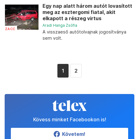
Egy nap alatt három autót lovasított
meg az esztergomi fiatal, akit
elkapott a részeg virtus
Aradi Hanga Zsófia
ZACC
A visszaeső autótolvajnak jogosítványa
sem volt.
1
2
Kövess minket Facebookon is!
Követem!