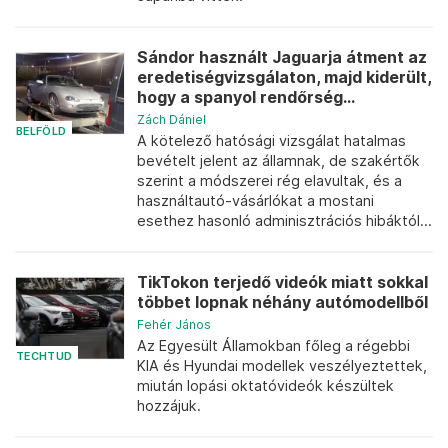
Sándor használt Jaguarja átment az
eredetiségvizsgálaton, majd kiderült,
hogy a spanyol rendőrség...
Zách Dániel
BELFÖLD
A kötelező hatósági vizsgálat hatalmas
bevételt jelent az államnak, de szakértők
szerint a módszerei rég elavultak, és a
használtautó-vásárlókat a mostani
esethez hasonló adminisztrációs hibáktól...
TikTokon terjedő videók miatt sokkal
többet lopnak néhány autómodellből
Fehér János
Az Egyesült Államokban főleg a régebbi
TECHTUD
KIA és Hyundai modellek veszélyeztettek,
miután lopási oktatóvideók készültek
hozzájuk.