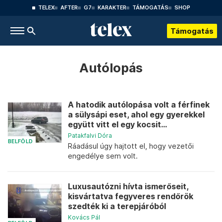
TELEX
AFTER
G7
KARAKTER
TÁMOGATÁS
SHOP
Támogatás
Autólopás
A hatodik autólopása volt a férfinek
a sülysápi eset, ahol egy gyerekkel
együtt vitt el egy kocsit...
Patakfalvi Dóra
BELFÖLD
Ráadásul úgy hajtott el, hogy vezetői
engedélye sem volt.
Luxusautózni hívta ismerőseit,
kisvártatva fegyveres rendőrök
szedték ki a terepjáróból
Kovács Pál