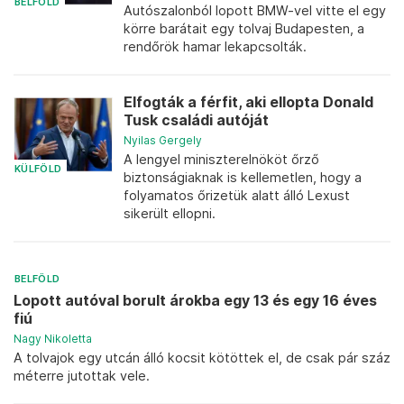
BELFÖLD
Autószalonból lopott BMW-vel vitte el egy
körre barátait egy tolvaj Budapesten, a
rendőrök hamar lekapcsolták.
Elfogták a férfit, aki ellopta Donald
Tusk családi autóját
Nyilas Gergely
A lengyel miniszterelnököt őrző
KÜLFÖLD
biztonságiaknak is kellemetlen, hogy a
folyamatos őrizetük alatt álló Lexust
sikerült ellopni.
BELFÖLD
Lopott autóval borult árokba egy 13 és egy 16 éves
fiú
Nagy Nikoletta
A tolvajok egy utcán álló kocsit kötöttek el, de csak pár száz
méterre jutottak vele.