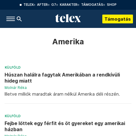
TELEX
AFTER
G7
KARAKTER
TÁMOGATÁS
SHOP
Támogatás
Amerika
KÜLFÖLD
Húszan halálra fagytak Amerikában a rendkívüli
hideg miatt
Molnár Réka
Illetve milliók maradtak áram nélkül Amerika déli részén.
KÜLFÖLD
Fejbe lőttek egy férfit és öt gyereket egy amerikai
házban