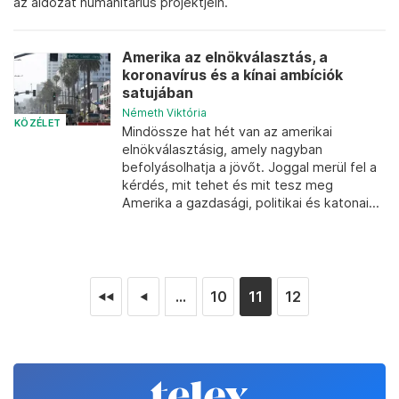
az áldozat humanitárius projektjein.
Amerika az elnökválasztás, a
koronavírus és a kínai ambíciók
satujában
Németh Viktória
KÖZÉLET
Mindössze hat hét van az amerikai
elnökválasztásig, amely nagyban
befolyásolhatja a jövőt. Joggal merül fel a
kérdés, mit tehet és mit tesz meg
Amerika a gazdasági, politikai és katonai...
...
10
11
12
◄◄
◄