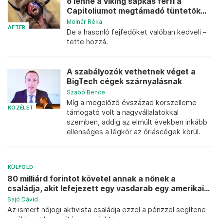
ő lenne a viking sapkás férfi a
Capitoliumot megtámadó tüntetők...
Molnár Réka
AFTER
De a hasonló fejfedőket valóban kedveli –
tette hozzá.
A szabályozók vethetnek véget a
BigTech cégek szárnyalásnak
Szabó Bence
Míg a megelőző évszázad korszelleme
KÖZÉLET
támogató volt a nagyvállalatokkal
szemben, addig az elmúlt években inkább
ellenséges a légkör az óriáscégek körül.
KÜLFÖLD
80 milliárd forintot követel annak a nőnek a
családja, akit lefejezett egy vasdarab egy amerikai...
Sajó Dávid
Az ismert nőjogi aktivista családja ezzel a pénzzel segítene