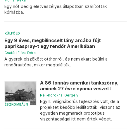
Molnár Réka
Egy nőt pedig életveszélyes állapotban szállítottak
kórházba.
KÜLFÖLD
Egy 9 éves, megbilincselt lány arcába fújt
paprikaspray-t egy rendőr Amerikában
Csatári Flóra Dóra
A gyerek elszökött otthonról, és nem akart beülni a
rendőrautóba, mikor megtalálták.
A 86 tonnás amerikai tankszörny,
aminek 27 évre nyoma veszett
Péli-Koroknai Gergely
Egy II. világháborús fejlesztés volt, de a
ÉSZKOMBÁJN
projektet később leállították, viszont az
egyetlen megmaradt prototípus
viszontagságai itt nem értek véget.