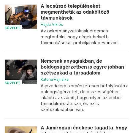
A lecsúszó településeket
megmenthetik az odaköltöző
távmunkások
Hajdu Miklós
KÖZÉLET
Az önkormányzatoknak érdemes
megfontolni, hogy cégek helyett
távmunkásokat próbáljanak bevonzani.
Nemcsak anyagiakban, de
boldogságérzetben is egyre jobban
szétszakad a társadalom
Katona Hajnalka
KÖZÉLET
A jövedelem természetesen befolyásolja a
boldogságérzetet, de összességében
inkább az számít, hogy milyen az ember
társadalmi státusza, és ez is
szétszakadóban van.
A Jamiroquai énekese tagadta, hogy