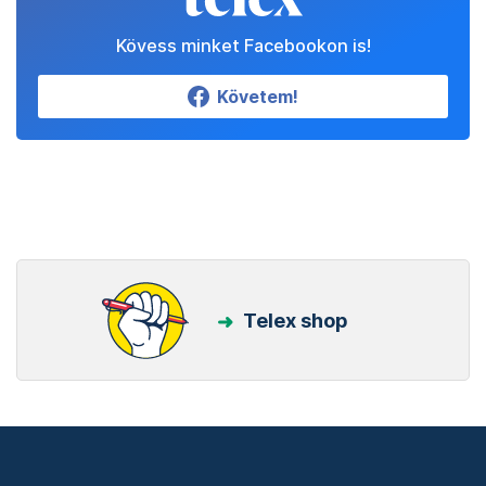
Kövess minket Facebookon is!
Követem!
Telex shop