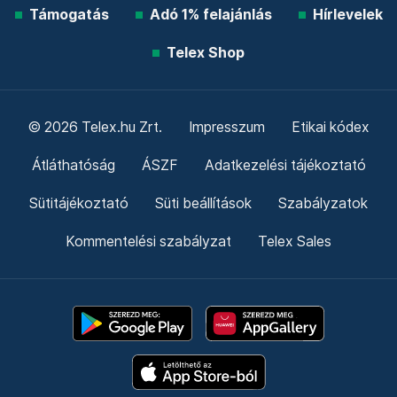
Támogatás
Adó 1% felajánlás
Hírlevelek
Telex Shop
© 2026 Telex.hu Zrt.
Impresszum
Etikai kódex
Átláthatóság
ÁSZF
Adatkezelési tájékoztató
Sütitájékoztató
Süti beállítások
Szabályzatok
Kommentelési szabályzat
Telex Sales