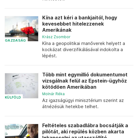
Kína azt kéri a bankjaitól, hogy
kevesebbet hitelezzenek
Amerikának
Krász Zsombor
GAZDASÁG
Kína a geopolitikai manőverek helyett a
kockázat diverzifikálásával indokolta a
lépést.
Több mint egymillió dokumentumot
vizsgálnak felül az Epstein-ügyhöz
kötődően Amerikában
Molnár Réka
KÜLFÖLD
Az igazságügyi minisztérium szerint az
átnézésük hetekbe telhet.
Feltételes szabadlábra bocsátják a
pilótát, aki repülés közben akarta
lekapcsolni az utasszállító...