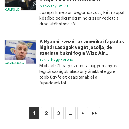
Iván-Nagy Szilvia
KÜLFÖLD
Joseph Emerson begombázott, két nappal
később pedig még mindig szenvedett a
drog utóhatásaitól.
A Ryanair-vezér az amerikai fapados
légitársaságok végét jósolja, de
szerinte bukni fog a Wizz Air...
Bakró-Nagy Ferenc
GAZDASÁG
Michael O’Leary szerint a hagyományos
légitársaságok alacsony áraikkal egyre
több ügyfelet csábítanak el a
fapadosoktól.
1
2
3
...
►
►►