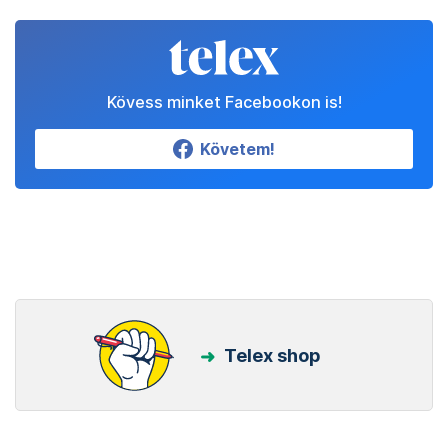
Kövess minket Facebookon is!
Követem!
Telex shop