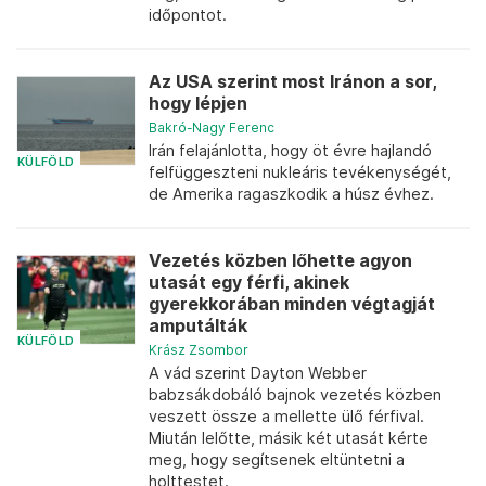
időpontot.
Az USA szerint most Iránon a sor,
hogy lépjen
Bakró-Nagy Ferenc
Irán felajánlotta, hogy öt évre hajlandó
KÜLFÖLD
felfüggeszteni nukleáris tevékenységét,
de Amerika ragaszkodik a húsz évhez.
Vezetés közben lőhette agyon
utasát egy férfi, akinek
gyerekkorában minden végtagját
amputálták
KÜLFÖLD
Krász Zsombor
A vád szerint Dayton Webber
babzsákdobáló bajnok vezetés közben
veszett össze a mellette ülő férfival.
Miután lelőtte, másik két utasát kérte
meg, hogy segítsenek eltüntetni a
holttestet.