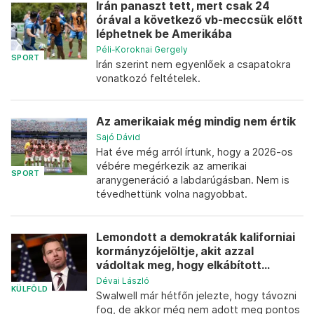
Irán panaszt tett, mert csak 24
órával a következő vb-meccsük előtt
léphetnek be Amerikába
Péli-Koroknai Gergely
SPORT
Irán szerint nem egyenlőek a csapatokra
vonatkozó feltételek.
Az amerikaiak még mindig nem értik
Sajó Dávid
Hat éve még arról írtunk, hogy a 2026-os
vébére megérkezik az amerikai
SPORT
aranygeneráció a labdarúgásban. Nem is
tévedhettünk volna nagyobbat.
Lemondott a demokraták kaliforniai
kormányzójelöltje, akit azzal
vádoltak meg, hogy elkábított...
Dévai László
KÜLFÖLD
Swalwell már hétfőn jelezte, hogy távozni
fog, de akkor még nem adott meg pontos