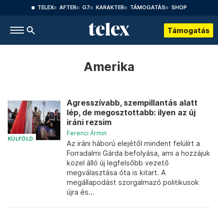
TELEX
AFTER
G7
KARAKTER
TÁMOGATÁS
SHOP
Támogatás
Amerika
Agresszívabb, szempillantás alatt
lép, de megosztottabb: ilyen az új
iráni rezsim
Ferenci Ármin
KÜLFÖLD
Az iráni háború elejétől mindent felülírt a
Forradalmi Gárda befolyása, ami a hozzájuk
közel álló új legfelsőbb vezető
megválasztása óta is kitart. A
megállapodást szorgalmazó politikusok
újra és...