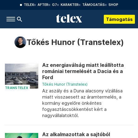
TELEX
AFTER
G7
KARAKTER
TÁMOGATÁS
SHOP
Támogatás
Tőkés Hunor (Transtelex)
Az energiaválság miatt leállította
romániai termelését a Dacia és a
Ford
Tőkés Hunor (Transtelex)
TRANSTELEX
Az aszály és a Duna alacsony vízállása
miatt visszaesett az áramtermelés, a
kormány egyelőre önkéntes
fogyasztáscsökkentést kért a
nagyvállalatoktól.
Az alkalmazottak a sajtóból