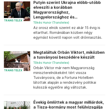
Putyin szerint Ukrajna előbb-utóbb
elveszíti a korábban
Magyarországhoz,
Lengyelországhoz és...
TRANSTELEX
Tőkés Hunor (Transtelex)
Az orosz elnök szerint ez akár 15 évig is
eltarthat. Romániában közben négy
egymást követő napon volt drónriasztás.
Megtaláltuk Orbán Viktort, miközben
a tusványosi beszédére készült
Tőkés Hunor (Transtelex)
Orbán Viktor már nem Magyarország
TRANSTELEX
miniszterelnökeként tért vissza
Tusványosra, de a Fortuna Hotelben
látottak alapján a rendezvény politikai
kulisszái egyelőre alig változtak.
Évekig ömlöttek a magyar milliárdok,
a Tisza-kormány most felülvizsgálja