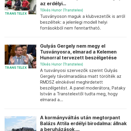
az erdélyi...
Tőkés Hunor (Transtelex)
TRANSTELEX
Tusványoson maguk a klubvezetők is arról
beszéltek: a jelenlegi modell helyi
forrásokból nem fenntartható.
Gulyás Gergely nem megy el
Tusványosra, elmarad a Kelemen
Hunorral tervezett beszélgetése
Tőkés Hunor (Transtelex)
TRANSTELEX
A tusványosi szervezők szerint Gulyás
Gergely távolmaradása miatt törölték az
RMDSZ elnökével meghirdetett
beszélgetést. A panel moderátora, Pataky
István a Transtelextől tudta meg, hogy
elmarad a...
A kormányváltás után megtorpant
Balázs Attila erdélyi birodalma: állnak
a beruházások,...