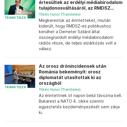
értesültek az erdélyi médiabirodalom
tulajdonosváltásáról, az RMDSZ...
Tőkés Hunor (Transtelex)
TRANSTELEX
Megkerestük az érintetteket, miután
kiderült, hogy RMDSZ-es politikushoz
kerülhet a Demeter Szilárd által
összegründolt erdélyi médiabirodalom
rádiós része, de teljes elzárkózás volt a
válasz.
Az orosz drónincidensek után
Románia bekeményít: orosz
diplomatát utasítottak ki az
országból
TRANSTELEX
Tőkés Hunor (Transtelex)
Az érintettnek öt napon belül távoznia kell.
Bukarest a NATO 4. cikke szerinti
egyeztetés kezdeményezését sem zárja
ki.