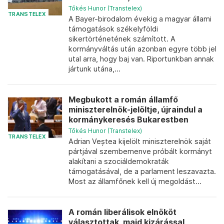
Tőkés Hunor (Transtelex)
TRANSTELEX
A Bayer-birodalom évekig a magyar állami
támogatások székelyföldi
sikertörténetének számított. A
kormányváltás után azonban egyre több jel
utal arra, hogy baj van. Riportunkban annak
jártunk utána,...
Megbukott a román államfő
miniszterelnök-jelöltje, újraindul a
kormánykeresés Bukarestben
Tőkés Hunor (Transtelex)
TRANSTELEX
Adrian Veștea kijelölt miniszterelnök saját
pártjával szembemenve próbált kormányt
alakítani a szociáldemokraták
támogatásával, de a parlament leszavazta.
Most az államfőnek kell új megoldást...
A román liberálisok elnököt
választottak, majd kizárással