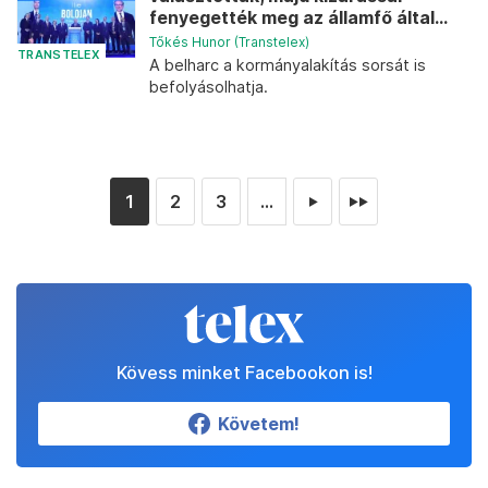
fenyegették meg az államfő által...
Tőkés Hunor (Transtelex)
TRANSTELEX
A belharc a kormányalakítás sorsát is
befolyásolhatja.
1
2
3
...
►
►►
Kövess minket Facebookon is!
Követem!