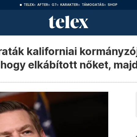
TELEX
AFTER
G7
KARAKTER
TÁMOGATÁS
SHOP
ák kaliforniai kormányzóje
hogy elkábított nőket, majd