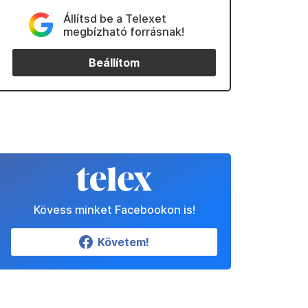
Állítsd be a Telexet
megbízható forrásnak!
Beállítom
Kövess minket Facebookon is!
Követem!