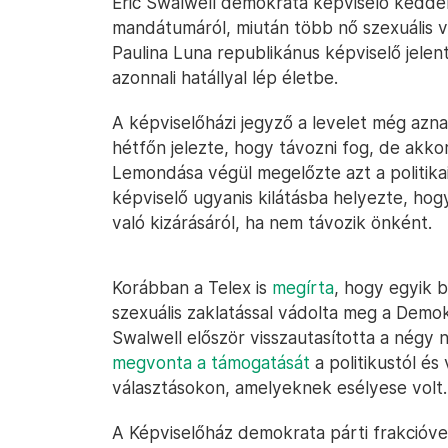
Eric Swalwell demokrata képviselő kedd
mandátumáról, miután több nő szexuális v
Paulina Luna republikánus képviselő jele
azonnali hatállyal lép életbe.
A képviselőházi jegyző a levelet még azna
hétfőn jelezte, hogy távozni fog, de akk
Lemondása végül megelőzte azt a politika
képviselő ugyanis kilátásba helyezte, h
való kizárásáról, ha nem távozik önként.
Korábban a Telex is
megírta
, hogy egyik 
szexuális zaklatással vádolta meg a Demokr
Swalwell először visszautasította a négy 
megvonta a támogatását
a politikustól és 
választásokon, amelyeknek esélyese volt.
A Képviselőház demokrata párti frakcióve