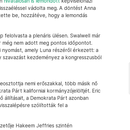
en
hivatalosan is lemondott
képviselőházi
isszaéléssel vádolta meg. A döntést Anna
ntette be, hozzátéve, hogy a lemondás
p felolvasta a plenáris ülésen. Swalwell már
or még nem adott meg pontos időpontot.
i nyomást, amely Luna részéről érkezett: a
ogy szavazást kezdeményez a kongresszusból
beosztottja nemi erőszakkal, több másik nő
ata Párt kaliforniai kormányzójelöltjét. Eric
nő állításait, a Demokrata Párt azonban
visszalépésre szólították fel a
zetője Hakeem Jeffries szintén