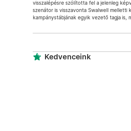
visszalépésre szólította fel a jelenleg ké
szenátor is visszavonta Swalwell melletti 
kampánystábjának egyik vezető tagja is, m
Kedvenceink