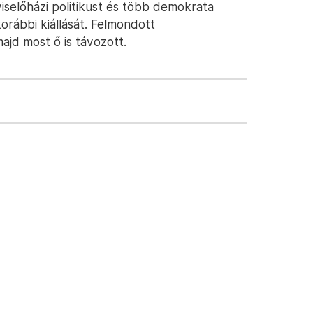
pviselőházi politikust és több demokrata
korábbi kiállását. Felmondott
ajd most ő is távozott.