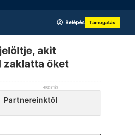
Belépés
Támogatás
löltje, akit
 zaklatta őket
Partnereinktől