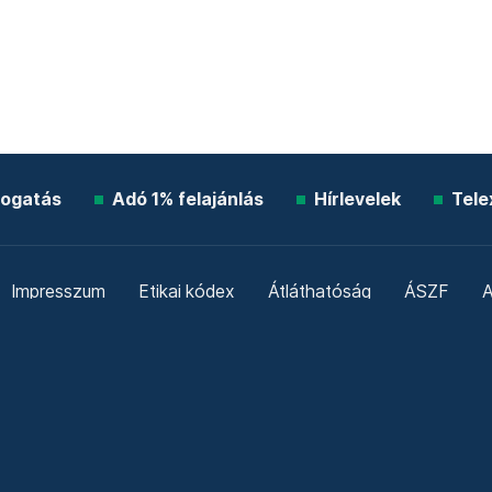
ogatás
Adó 1% felajánlás
Hírlevelek
Tele
Impresszum
Etikai kódex
Átláthatóság
ÁSZF
A
Süti beállítások
Szabályzatok
Kommentelési szabály