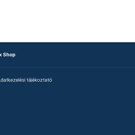
x Shop
datkezelési tájékoztató
zat
Telex Sales