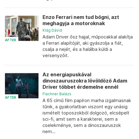
Enzo Ferrari nem tud bőgni, azt
meghagyja a motoroknak
Klág Dávid
Adam Driver ősz hajjal, műpocakkal alakítja
AFTER
a Ferrari alapítóját, aki gyászolja a fiát,
csalja a nejét, és a halálba küldi a
versenyzőit.
Az energiapuskával
dinoszauruszokra lövöldöző Adam
Driver többet érdemelne ennél
Flachner Balázs
AFTER
A 65 című film papíron marha izgalmasnak
tűnik, a gyakorlatban viszont egy unásig
ismételt toposzokból dolgozó, elcsépelt
sci-fi, amit sem a karakterei, sem a
cselekménye, sem a dinoszauruszok
nem...