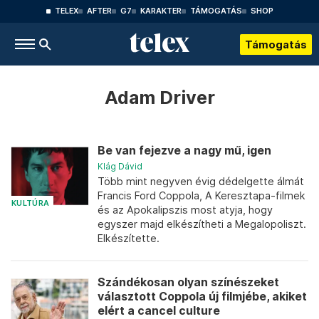
TELEX
AFTER
G7
KARAKTER
TÁMOGATÁS
SHOP
Támogatás
Adam Driver
Be van fejezve a nagy mű, igen
Klág Dávid
Több mint negyven évig dédelgette álmát
Francis Ford Coppola, A Keresztapa-filmek
KULTÚRA
és az Apokalipszis most atyja, hogy
egyszer majd elkészítheti a Megalopoliszt.
Elkészítette.
Szándékosan olyan színészeket
választott Coppola új filmjébe, akiket
elért a cancel culture