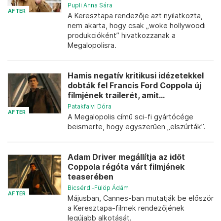
Pupli Anna Sára
AFTER
A Keresztapa rendezője azt nyilatkozta,
nem akarta, hogy csak „woke hollywoodi
produkcióként” hivatkozzanak a
Megalopolisra.
Hamis negatív kritikusi idézetekkel
dobták fel Francis Ford Coppola új
filmjének trailerét, amit...
Patakfalvi Dóra
AFTER
A Megalopolis című sci-fi gyártócége
beismerte, hogy egyszerűen „elszúrták”.
Adam Driver megállítja az időt
Coppola régóta várt filmjének
teaserében
Bicsérdi-Fülöp Ádám
AFTER
Májusban, Cannes-ban mutatják be először
a Keresztapa-filmek rendezőjének
legújabb alkotását.