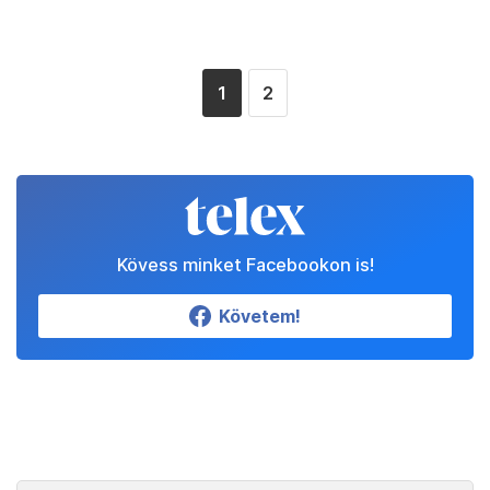
1
2
Kövess minket Facebookon is!
Követem!