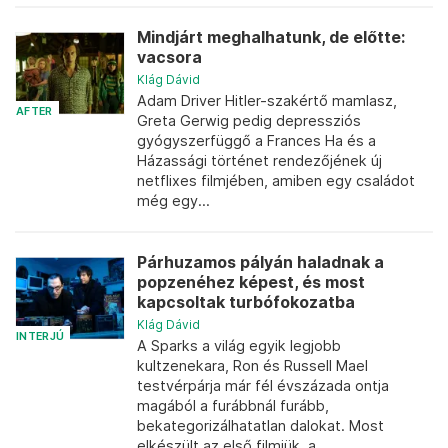
Mindjárt meghalhatunk, de előtte:
vacsora
Klág Dávid
Adam Driver Hitler-szakértő mamlasz,
AFTER
Greta Gerwig pedig depressziós
gyógyszerfüggő a Frances Ha és a
Házassági történet rendezőjének új
netflixes filmjében, amiben egy családot
még egy...
Párhuzamos pályán haladnak a
popzenéhez képest, és most
kapcsoltak turbófokozatba
Klág Dávid
INTERJÚ
A Sparks a világ egyik legjobb
kultzenekara, Ron és Russell Mael
testvérpárja már fél évszázada ontja
magából a furábbnál furább,
bekategorizálhatatlan dalokat. Most
elkészült az első filmjük, a...