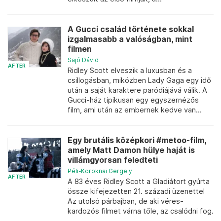
A Gucci család története sokkal
izgalmasabb a valóságban, mint
filmen
Sajó Dávid
AFTER
Ridley Scott elveszik a luxusban és a
csillogásban, miközben Lady Gaga egy idő
után a saját karaktere paródiájává válik. A
Gucci-ház tipikusan egy egyszernézős
film, ami után az embernek kedve van...
Egy brutális középkori #metoo-film,
amely Matt Damon hülye haját is
villámgyorsan feledteti
Péli-Koroknai Gergely
AFTER
A 83 éves Ridley Scott a Gladiátort gyúrta
össze kifejezetten 21. századi üzenettel
Az utolsó párbajban, de aki véres-
kardozós filmet várna tőle, az csalódni fog.