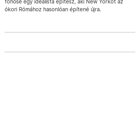
főhőse egy idealista építész, aki New Yorkot az
ókori Rómához hasonlóan építené újra.