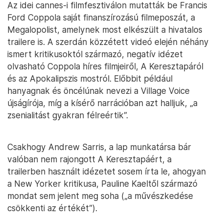
Az idei cannes-i filmfesztiválon mutatták be Francis
Ford Coppola saját finanszírozású filmeposzát, a
Megalopolist, amelynek most elkészült a hivatalos
trailere is. A szerdán közzétett videó elején néhány
ismert kritikusoktól származó, negatív idézet
olvasható Coppola híres filmjeiről, A Keresztapáról
és az Apokalipszis mostról. Előbbit például
hanyagnak és öncélúnak nevezi a Village Voice
újságírója, míg a kísérő narrációban azt halljuk, „a
zsenialitást gyakran félreértik”.
Csakhogy Andrew Sarris, a lap munkatársa bár
valóban nem rajongott A Keresztapáért, a
trailerben használt idézetet sosem írta le, ahogyan
a New Yorker kritikusa, Pauline Kaeltől származó
mondat sem jelent meg soha („a művészkedése
csökkenti az értékét”).