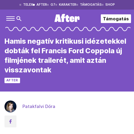
TELEX
AFTER
G7
KARAKTER
TÁMOGATÁS
SHOP
Támogatás
Hamis negatív kritikusi idézetekkel
dobták fel Francis Ford Coppola új
filmjének trailerét, amit aztán
visszavontak
AFTER
Patakfalvi Dóra