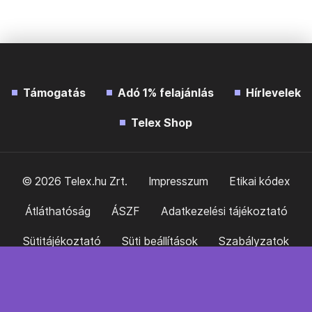
Támogatás
Adó 1% felajánlás
Hírlevelek
Telex Shop
© 2026 Telex.hu Zrt.
Impresszum
Etikai kódex
Átláthatóság
ÁSZF
Adatkezelési tájékoztató
Sütitájékoztató
Süti beállítások
Szabályzatok
Kommentelési szabályzat
Telex Sales