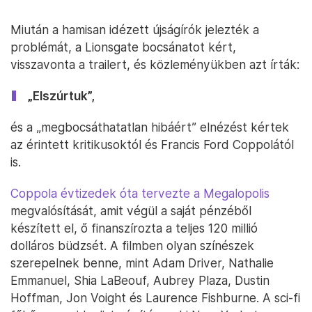
Miután a hamisan idézett újságírók jelezték a
problémát, a Lionsgate bocsánatot kért,
visszavonta a trailert, és közleményükben azt írták:
„Elszúrtuk”,
és a „megbocsáthatatlan hibáért” elnézést kértek
az érintett kritikusoktól és Francis Ford Coppolától
is.
Coppola évtizedek óta tervezte a Megalopolis
megvalósítását, amit végül a saját pénzéből
készített el, ő finanszírozta a teljes 120 millió
dolláros büdzsét. A filmben olyan színészek
szerepelnek benne, mint Adam Driver, Nathalie
Emmanuel, Shia LaBeouf, Aubrey Plaza, Dustin
Hoffman, Jon Voight és Laurence Fishburne. A sci-fi