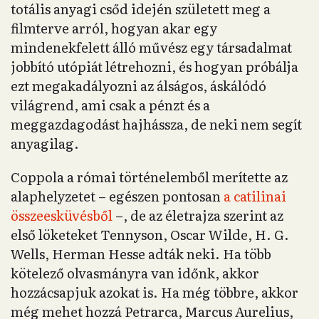
totális anyagi csőd idején született meg a
filmterve arról, hogyan akar egy
mindenekfelett álló művész egy társadalmat
jobbító utópiát létrehozni, és hogyan próbálja
ezt megakadályozni az álságos, áskálódó
világrend, ami csak a pénzt és a
meggazdagodást hajhássza, de neki nem segít
anyagilag.
Coppola a római történelemből merítette az
alaphelyzetet – egészen pontosan
a catilinai
összeesküvésből
–, de az életrajza szerint az
első löketeket Tennyson, Oscar Wilde, H. G.
Wells, Herman Hesse adták neki. Ha több
kötelező olvasmányra van időnk, akkor
hozzácsapjuk azokat is. Ha még többre, akkor
még mehet hozzá Petrarca, Marcus Aurelius,