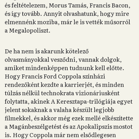
és feltételezem, Morus Tamás, Francis Bacon,
és így tovább. Annyit olvashatunk, hogy mire
elmennénk moziba, már le is vették műsorról
a Megalopoliszt.
De ha nem is akarunk kötelező
olvasmányokkal vesződni, vannak dolgok,
amiket mindenképpen tudnunk kell előtte.
Hogy Francis Ford Coppola színházi
rendezőként kezdte a karrierjét, és minden
túlzás nélkül technokrata vizionáriusként
folytatta, akinek A Keresztapa-trilógiája egyet
jelent sokaknak a valaha készült legjobb
filmekkel, és akkor még ezek mellé elkészítette
a Magánbeszélgetést és az Apokalipszis mostot
is. Hogy Coppola már nem elsődlegesen