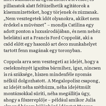
pillanatok alatt feltüzelhetik agitátorok a
kisemmizetteket, hogy törjenek és zúzzanak.
„Nem vesztegetek időt olyanokra, akiket nem
érdekel a művészet” – mondja Catilina egy
adott ponton a luxusirodájában, és nem nehéz
belelátni azt a Francis Ford Coppolát, aki a
csőd előtt egy hasonló art deco munkahelyet
tartott fenn magának egy toronyban.
Coppola arra sem vesztegeti az idejét, hogy a
cselekményét igazítsa bármihez, igaz, nincsen
is rá szüksége, hiszen mindenféle nyomás
nélkül dolgozhatott. A Megalopolisz csapong,
az idejét néha széthúzza, néha idejétmúlt
montázsokkal sűríti, néha megállítja úgy,
ahogy a főszereplője – például amikor Julia
elmond három különböző idézetet Marcus