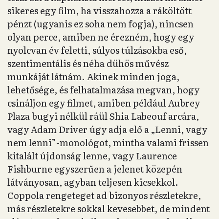
sikeres egy film, ha visszahozza a ráköltött
pénzt (ugyanis ez soha nem fogja), nincsen
olyan perce, amiben ne érezném, hogy egy
nyolcvan év feletti, súlyos túlzásokba eső,
szentimentális és néha dühös művész
munkáját látnám. Akinek minden joga,
lehetősége, és felhatalmazása megvan, hogy
csináljon egy filmet, amiben például Aubrey
Plaza bugyi nélkül ráül Shia Labeouf arcára,
vagy Adam Driver úgy adja elő a „Lenni, vagy
nem lenni”-monológot, mintha valami frissen
kitalált újdonság lenne, vagy Laurence
Fishburne egyszerűen a jelenet közepén
látványosan, agyban teljesen kicsekkol.
Coppola rengeteget ad bizonyos részletekre,
más részletekre sokkal kevesebbet, de mindent