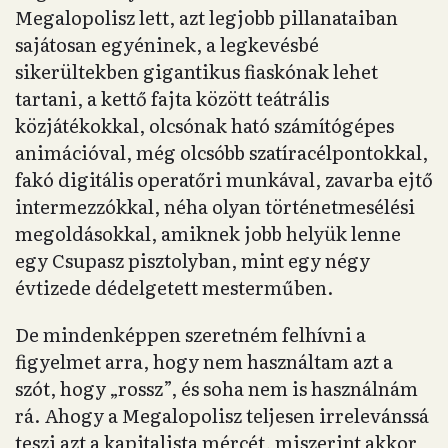
Megalopolisz lett, azt legjobb pillanataiban
sajátosan egyéninek, a legkevésbé
sikerültekben gigantikus fiaskónak lehet
tartani, a kettő fajta között teátrális
közjátékokkal, olcsónak ható számítógépes
animációval, még olcsóbb szatíracélpontokkal,
fakó digitális operatőri munkával, zavarba ejtő
intermezzókkal, néha olyan történetmesélési
megoldásokkal, amiknek jobb helyük lenne
egy Csupasz pisztolyban, mint egy négy
évtizede dédelgetett mesterműben.
De mindenképpen szeretném felhívni a
figyelmet arra, hogy nem használtam azt a
szót, hogy „rossz”, és soha nem is használnám
rá. Ahogy a Megalopolisz teljesen irrelevánssá
teszi azt a kapitalista mércét, miszerint akkor