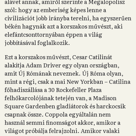
alávet annak, amiről szerinte a Megalopolisz
szól: hogy az emberiség képes lenne a
civilizációt jobb irányba terelni, ha egyszerűen
békén hagynák azt a korszakos művészt, aki
elefántcsonttornyában éppen a világ
jobbításával foglalkozik.
Ezt a korszakos művészt, Cesar Catilinát
alakítja Adam Driver egy olyan országban,
amit Új Rómának neveznek. Új Róma olyan,
mint a régi, csak a mai New Yorkban – Catilina
főhadiszállása a 30 Rockefeller Plaza
felhőkarcolójának tetején van, a Madison
Square Gardenben gladiátorok és harckocsik
csapnak össze. Coppola egyáltalán nem
használ semmi finomságot akkor, amikor a
világot próbálja felrajzolni. Amikor valaki