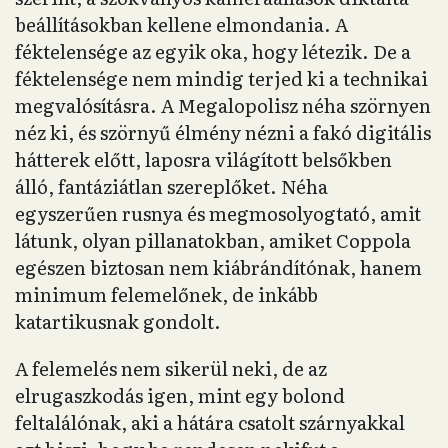
beállításokban kellene elmondania. A
féktelensége az egyik oka, hogy létezik. De a
féktelensége nem mindig terjed ki a technikai
megvalósításra. A Megalopolisz néha szörnyen
néz ki, és szörnyű élmény nézni a fakó digitális
hátterek előtt, laposra világított belsőkben
álló, fantáziátlan szereplőket. Néha
egyszerűen rusnya és megmosolyogtató, amit
látunk, olyan pillanatokban, amiket Coppola
egészen biztosan nem kiábrándítónak, hanem
minimum felemelőnek, de inkább
katartikusnak gondolt.
A felemelés nem sikerül neki, de az
elrugaszkodás igen, mint egy bolond
feltalálónak, aki a hátára csatolt szárnyakkal