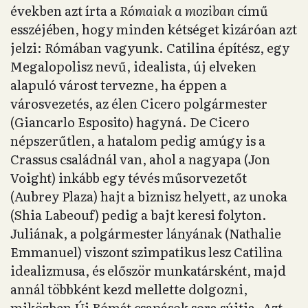
években azt írta a
Rómaiak a moziban
című
esszéjében, hogy minden kétséget kizáróan azt
jelzi: Rómában vagyunk. Catilina építész, egy
Megalopolisz nevű, idealista, új elveken
alapuló várost tervezne, ha éppen a
városvezetés, az élen Cicero polgármester
(Giancarlo Esposito) hagyná. De Cicero
népszerűtlen, a hatalom pedig amúgy is a
Crassus családnál van, ahol a nagyapa (Jon
Voight) inkább egy tévés műsorvezetőt
(Aubrey Plaza) hajt a biznisz helyett, az unoka
(Shia Labeouf) pedig a bajt keresi folyton.
Juliának, a polgármester lányának (Nathalie
Emmanuel) viszont szimpatikus lesz Catilina
idealizmusa, és először munkatársként, majd
annál többként kezd mellette dolgozni,
miközben Új Rómát csapások sora sújtja. Azt