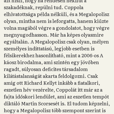
azt hiszi, hogy ha rendesen nekifut a
szakadéknak, repülni tud. Coppola
elhivatottsága példa nélküli, és a Megalopolisz
olyan, mintha nem is leforgatta, hanem kiűzte
volna magából végre a gondolatot, hogy végre
megnyugodhasson. Már ha képes olyasmire
egyáltalán. A Megalopolisz csak olyan, mélyen
személyes indíttatású, legjobb esetben is
félsikerekhez hasonlítható, mint a 2006-os A
káosz birodalma, ami szintén egy jövőben
ragadt, súlyosan deficites társadalom
kilátástalanságát akarta feldolgozni. Csak
amíg ott Richard Kellyt inkább a fiatalkori,
eszetlen hév vezérelte, Coppolát itt már az a
fajta időskori lendület, ami az eszetlen tempót
diktáló Martin Scorsesét is. El tudom képzelni,
hogy a Megalopolisz több szempont szerint is