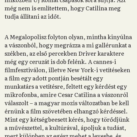
még nem is említettem, hogy Catilina meg
tudja állítani az időt.
A Megalopolisz folyton olyan, mintha kinyúlna
a vászonból, hogy megrázza a mi gallérunkat a
székben, az első percekben Driver karaktere
még egy ceruzát is dob felénk. A cannes-i
filmfesztiválon, illetve New York-i vetítéseken
a film egy adott pontján besétált egy
munkatárs a vetítésre, feltett egy kérdést egy
mikrofonba, amire Cesar Catilina a vászonról
válaszolt – a magyar mozis változatban be kell
érnünk a film szövetében elhangzó kérdéssel.
Mint egy kétségbeesett kérés, hogy törődjünk
a művészettel, a kultúrával, ápoljuk a tudást,
mert különben az egész mehet a levesbe, és