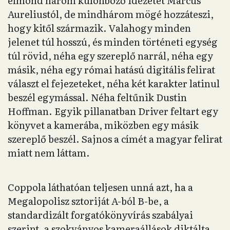
Aureliustól, de mindhárom mögé hozzáteszi,
hogy kitől származik. Valahogy minden
jelenet túl hosszú, és minden történeti egység
túl rövid, néha egy szereplő narrál, néha egy
másik, néha egy római hatású digitális felirat
választ el fejezeteket, néha két karakter latinul
beszél egymással. Néha feltűnik Dustin
Hoffman. Egyik pillanatban Driver feltart egy
könyvet a kamerába, miközben egy másik
szereplő beszél. Sajnos a címét a magyar felirat
miatt nem láttam.
Coppola láthatóan teljesen unná azt, ha a
Megalopolisz sztoriját A-ból B-be, a
standardizált forgatókönyvírás szabályai
szerint, a szokványos kameraállások diktálta