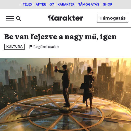
TELEX
AFTER
G7
KARAKTER
TÁMOGATÁS
SHOP
Támogatás
Be van fejezve a nagy mű, igen
Legfontosabb
KULTÚRA