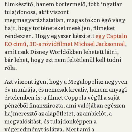
filmkészítő, hanem bortermelő, több ingatlan
tulajdonosa, akit viszont
megmagyarázhatatlan, magas fokon égő vágy
hajt, hogy történeteket meséljen, filmeket
rendezzen. Hogy egyszer készített
egy Captain
EO című, 3D-s rövidfilmet Michael Jacksonnal
,
amit csak Disney Worldökben lehetett látni,
bár lehet, hogy ezt nem feltétlenül kell tudni
róla.
Azt viszont igen, hogy a Megalopolisz negyven
év munkája, és nemcsak kreatív, hanem anyagi
értelemben is: a filmet Coppola végül a saját
pénzéből finanszírozta, ami valójában egészen
hajmeresztő az alapötletet, az ambíciót, a
megvalósítást, és tulajdonképpen a
végeredményt is látva. Mert ami a