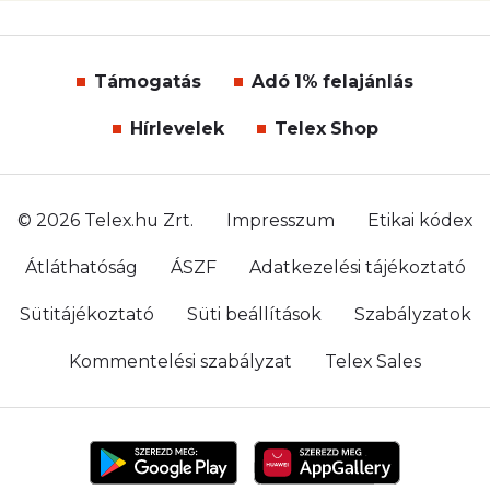
Támogatás
Adó 1% felajánlás
Hírlevelek
Telex Shop
© 2026 Telex.hu Zrt.
Impresszum
Etikai kódex
Átláthatóság
ÁSZF
Adatkezelési tájékoztató
Sütitájékoztató
Süti beállítások
Szabályzatok
Kommentelési szabályzat
Telex Sales