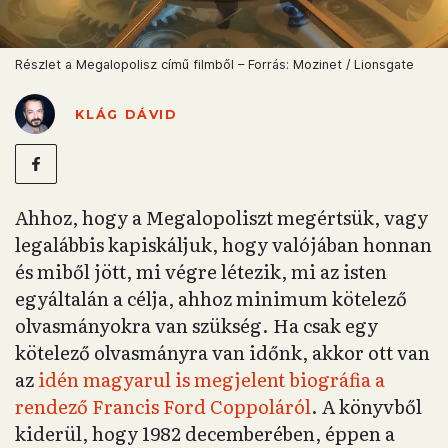
Részlet a Megalopolisz című filmből – Forrás: Mozinet / Lionsgate
KLÁG DÁVID
Ahhoz, hogy a Megalopoliszt megértsük, vagy
legalábbis kapiskáljuk, hogy valójában honnan
és miből jött, mi végre létezik, mi az isten
egyáltalán a célja, ahhoz minimum kötelező
olvasmányokra van szükség. Ha csak egy
kötelező olvasmányra van időnk, akkor ott van
az
idén magyarul is megjelent biográfia a
rendező Francis Ford Coppoláról
. A könyvből
kiderül, hogy 1982 decemberében, éppen a