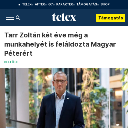
TELEX
AFTER
G7
KARAKTER
TÁMOGATÁS
SHOP
Támogatás
Tarr Zoltán két éve még a
munkahelyét is feláldozta Magyar
Péterért
BELFÖLD