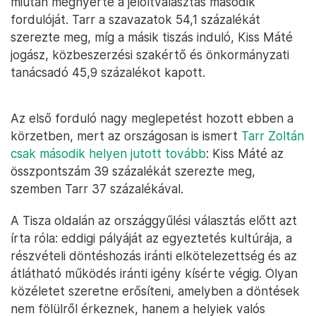
miután megnyerte a jelöltválasztás második
fordulóját. Tarr a szavazatok 54,1 százalékát
szerezte meg, míg a másik tiszás induló, Kiss Máté
jogász, közbeszerzési szakértő és önkormányzati
tanácsadó 45,9 százalékot kapott.
Az első forduló nagy meglepetést hozott ebben a
körzetben, mert az országosan is ismert
Tarr Zoltán
csak második helyen jutott tovább
: Kiss Máté az
összpontszám 39 százalékát szerezte meg,
szemben Tarr 37 százalékával.
A Tisza oldalán az országgyűlési választás előtt azt
írta róla: eddigi pályáját az egyeztetés kultúrája, a
részvételi döntéshozás iránti elkötelezettség és az
átlátható működés iránti igény kísérte végig. Olyan
közéletet szeretne erősíteni, amelyben a döntések
nem fölülről érkeznek, hanem a helyiek valós