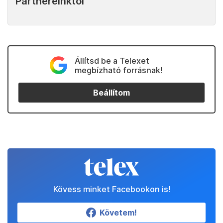
Partnereinktől
Állítsd be a Telexet
megbízható forrásnak!
Beállítom
Kövess minket Facebookon is!
Követem!