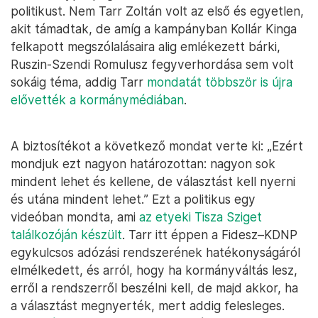
politikust. Nem Tarr Zoltán volt az első és egyetlen,
akit támadtak, de amíg a kampányban Kollár Kinga
felkapott megszólalásaira alig emlékezett bárki,
Ruszin-Szendi Romulusz fegyverhordása sem volt
sokáig téma, addig Tarr
mondatát többször is újra
elővették a kormánymédiában
.
A biztosítékot a következő mondat verte ki: „Ezért
mondjuk ezt nagyon határozottan: nagyon sok
mindent lehet és kellene, de választást kell nyerni
és utána mindent lehet.” Ezt a politikus egy
videóban mondta, ami
az etyeki Tisza Sziget
találkozóján készült
. Tarr itt éppen a Fidesz–KDNP
egykulcsos adózási rendszerének hatékonyságáról
elmélkedett, és arról, hogy ha kormányváltás lesz,
erről a rendszerről beszélni kell, de majd akkor, ha
a választást megnyerték, mert addig felesleges.