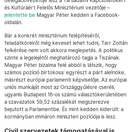
delegációvezetője lesz a Társadalmi Kapcsolatokért
és Kultúráért Felelős Minisztérium vezetője –
jelentette be
Magyar Péter kedden a Facebook-
oldalán.
Bár a konkrét minisztérium felépítéséről,
feladatköreiről még keveset lehet tudni, Tarr Zoltán
felkérése nem volt akkora meglepetés. A politikus
szinte a legelejétől meghatározó tagja a Tiszának.
Magyar Péter bizalma felé abból is látszik, hogy
számos pozíció birtokosa: egyrészt a párt alelnöke,
másrészt európai parlamenti képviselője. Az európai
uniós munkáját most az Országgyűlésre cseréli,
ugyanis Budapest 16-os számú választókerületében
a szavazatok 59,52 százalékát megszerezve
bejutott a Parlamentbe. És mint kedden kiderült: a
kormányban immáron miniszteri pozíciója is lesz.
Civil szervezetek támogatásával is