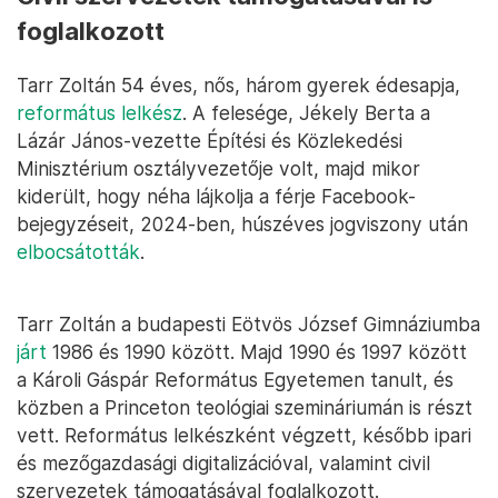
foglalkozott
Tarr Zoltán 54 éves, nős, három gyerek édesapja,
református lelkész
. A felesége, Jékely Berta a
Lázár János-vezette Építési és Közlekedési
Minisztérium osztályvezetője volt, majd mikor
kiderült, hogy néha lájkolja a férje Facebook-
bejegyzéseit, 2024-ben, húszéves jogviszony után
elbocsátották
.
Tarr Zoltán a budapesti Eötvös József Gimnáziumba
járt
1986 és 1990 között. Majd 1990 és 1997 között
a Károli Gáspár Református Egyetemen tanult, és
közben a Princeton teológiai szemináriumán is részt
vett. Református lelkészként végzett, később ipari
és mezőgazdasági digitalizációval, valamint civil
szervezetek támogatásával foglalkozott.