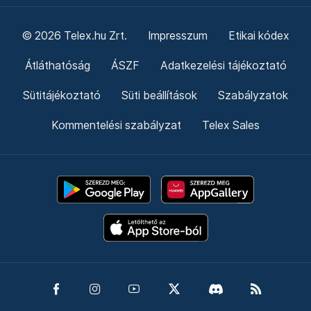
© 2026 Telex.hu Zrt.
Impresszum
Etikai kódex
Átláthatóság
ÁSZF
Adatkezelési tájékoztató
Sütitájékoztató
Süti beállítások
Szabályzatok
Kommentelési szabályzat
Telex Sales