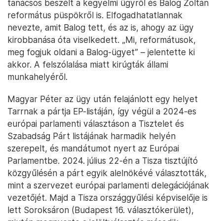
tanácsos beszélt a kegyelmi ügyről és Balog Zoltán
református püspökről is. Elfogadhatatlannak
nevezte, amit Balog tett, és az is, ahogy az ügy
kirobbanása óta viselkedett. „Mi, reformátusok,
meg fogjuk oldani a Balog-ügyet” – jelentette ki
akkor. A felszólalása miatt kirúgták állami
munkahelyéről.
Magyar Péter az ügy után felajánlott egy helyet
Tarrnak a pártja EP-listáján, így végül a 2024-es
európai parlamenti választáson a Tisztelet és
Szabadság Párt listájának harmadik helyén
szerepelt, és mandátumot nyert az Európai
Parlamentbe. 2024. július 22-én a Tisza tisztújító
közgyűlésén a párt egyik alelnökévé választották,
mint a szervezet európai parlamenti delegációjának
vezetőjét. Majd a Tisza országgyűlési képviselője is
lett Soroksáron (Budapest 16. választókerület),