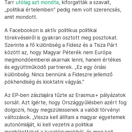
Tarr
utólag azt mondta
, kiforgatták a szavait,
„politikai értelemben” pedig nem volt szerencsés,
amit mondott.
A Facebookon is aktív politikus politikai
törekvéseiről is gyakran osztott meg posztokat.
Szerinte a fő különbség a Fidesz és a Tisza Párt
között az, hogy Magyar Péterék nem Európa
megmondóemberei akarnak lenni, hanem értékes
és együttműködő partnerek. „Ez egy óriási
különbség. Nincs bennünk a Fideszre jellemző
pökhendiség és kioktatni vágyás.”
Az EP-ben zászlajára tűzte az Erasmus+ pályázatok
sorsát. Azt ígérte, hogy Országgyűlésben azért fog
dolgozni, hogy megszülessenek a valódi törvényi
változások. „Vissza kell állítani a magyar egyetemek
autonómiáját, ki kell vezetni a politikai
megbízottakat a kuratóriumokból, és meg kell